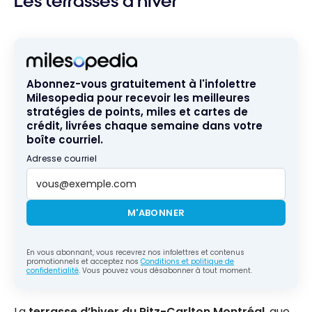
Les terrasses d’hiver
gratuits
dépenses
du temps
des fêtes
Abonnez-vous gratuitement à l'infolettre
Milesopedia pour recevoir les meilleures
stratégies de points, miles et cartes de
crédit, livrées chaque semaine dans votre
boîte courriel.
Adresse courriel
M'ABONNER
En vous abonnant, vous recevrez nos infolettres et contenus
promotionnels et acceptez nos
Conditions et politique de
confidentialité
. Vous pouvez vous désabonner à tout moment.
La
terrasse d’hiver du Ritz-Carlton Montréal
, que