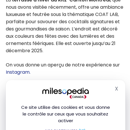
nous avons visitée récemment, offre une ambiance
luxueuse et feutrée sous la thématique COAT LAB,
parfaite pour savourer des cocktails signatures et
des gourmandises de saison. L’endroit est décoré
aux couleurs des fêtes avec des lumières et des
ornements féériques. Elle est ouverte jusqu’au 21
décembre 2025.
On vous donne un aperçu de notre expérience sur
Instagram.
La t
errasse Belvu
, située sur le toit de l’hôtel
X
Masq
Montréal Marriott Château Champlain, propose
une expérience urbaine avec vue sur le centre-ville
Ce site utilise des cookies et vous donne
de Montréal, foyers extérieurs et espace chauffé
le contrôle sur ceux que vous souhaitez
pour profiter de l’hiver en tout confort. Les visiteurs
activer
peuvent y déguster cocktails réconfortants et
petites bouchées tout en admirant le décor