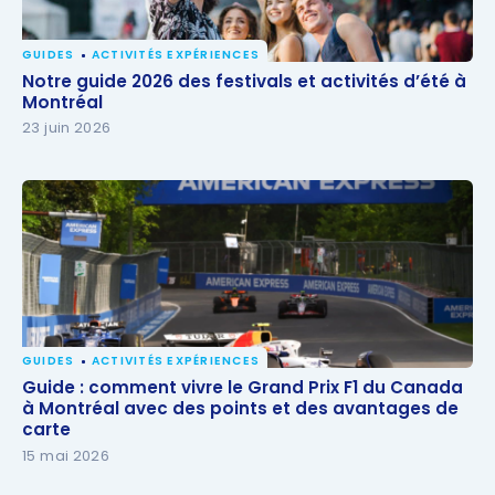
GUIDES
ACTIVITÉS EXPÉRIENCES
Notre guide 2026 des festivals et activités d’été à
Notre guide 2026 des festivals et activités d’été à
Montréal
Montréal
23 juin 2026
GUIDES
ACTIVITÉS EXPÉRIENCES
Guide : comment vivre le Grand Prix F1 du Canada à
Guide : comment vivre le Grand Prix F1 du Canada
Montréal avec des points et des avantages de
à Montréal avec des points et des avantages de
carte
carte
15 mai 2026