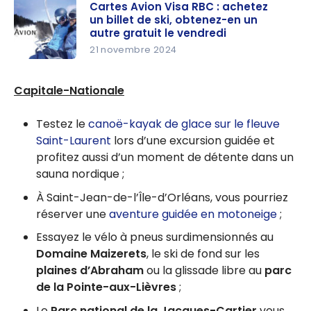
guide pour
Cartes Avion Visa RBC : achetez
un billet de ski, obtenez-en un
un voyage
autre gratuit le vendredi
de ski au
21 novembre 2024
Québec
Cartes
Avion Visa
Capitale-Nationale
RBC :
achetez un
Testez le
canoë-kayak de glace sur le fleuve
billet de ski,
Saint-Laurent
lors d’une excursion guidée et
obtenez-
profitez aussi d’un moment de détente dans un
en un autre
sauna nordique ;
gratuit le
À Saint-Jean-de-l’Île-d’Orléans, vous pourriez
vendredi
réserver une
aventure guidée en motoneige
;
Essayez le vélo à pneus surdimensionnés au
Domaine Maizerets
, le ski de fond sur les
plaines d’Abraham
ou la glissade libre au
parc
de la Pointe-aux-Lièvres
;
Le
Parc national de la Jacques-Cartier
vous