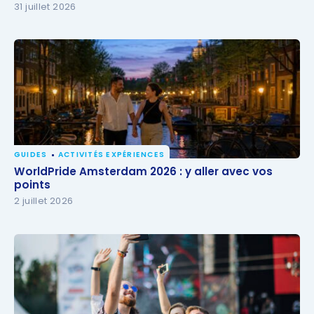
31 juillet 2026
GUIDES
ACTIVITÉS EXPÉRIENCES
WorldPride Amsterdam 2026 : y aller avec vos
WorldPride Amsterdam 2026 : y aller avec vos
points
points
2 juillet 2026