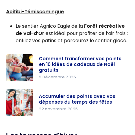
Abitibi-Témiscamingue
Le sentier Agnico Eagle de la
Forêt récréative
de Val-d’Or
est idéal pour profiter de l’air frais :
enfilez vos patins et parcourez le sentier glacé.
Comment transformer vos points
en 10 idées de cadeaux de Noël
gratuits
5 Décembre 2025
Comment
transform
Accumuler des points avec vos
er vos
dépenses du temps des fêtes
points en
22 novembre 2025
10 idées de
Accumuler
cadeaux
des points
de Noël
avec vos