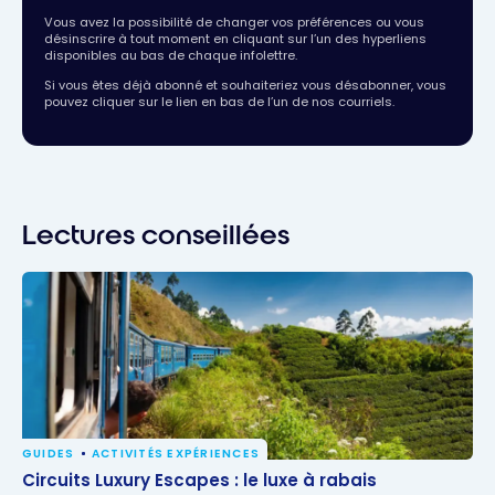
Vous avez la possibilité de changer vos préférences ou vous
désinscrire à tout moment en cliquant sur l’un des hyperliens
disponibles au bas de chaque infolettre.
Si vous êtes déjà abonné et souhaiteriez vous désabonner, vous
pouvez cliquer sur le lien en bas de l’un de nos courriels.
Lectures conseillées
GUIDES
ACTIVITÉS EXPÉRIENCES
Circuits Luxury Escapes : le luxe à rabais
Circuits Luxury Escapes : le luxe à rabais