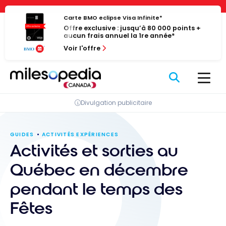
Passer
Panneau de gestion des cookies
au
Carte BMO eclipse Visa Infinite*
Offre exclusive : jusqu’à 80 000 points +
contenu
aucun frais annuel la 1re année*
Voir l'offre
Divulgation publicitaire
GUIDES
ACTIVITÉS EXPÉRIENCES
Activités et sorties au
Québec en décembre
pendant le temps des
Fêtes