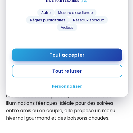
NOS PARTENAIRES
(13)
hivernal.
Autre
Mesure d'audience
Régies publicitaires
Réseaux sociaux
La
terrasse d’hiver du William Gray
, sur le toit de
Vidéos
l’Hôtel William Gray dans le Vieux-Montréal, séduit
par son atmosphère intime et chaleureuse. Elle
propose des dômes chauffés, foyers extérieurs,
couvertures et lumières douces. Vin chaud et
Tout accepter
cocktails créatifs accompagnent les visiteurs dans
ce cadre pittoresque.
Tout refuser
La
terrasse hivernale du Bivouac
, située dans le
Personnaliser
Quartier des spectacles, adopte un style chalet
urbain avec huttes privées, feux extérieurs et
illuminations féeriques. Idéale pour des soirées
entre amis ou en couple, elle propose un menu
hivernal gourmand et des boissons chaudes.