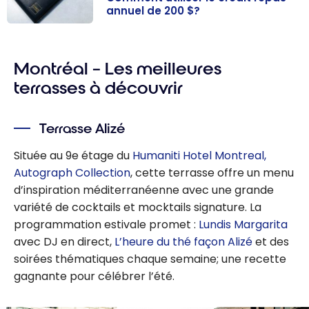
annuel de 200 $?
American
Express Platine
Montréal – Les meilleures
: Comment
utiliser le crédit
terrasses à découvrir
repas annuel
de 200 $?
Terrasse Alizé
Située au 9e étage du
Humaniti Hotel Montreal,
Autograph Collection
, cette terrasse offre un menu
d’inspiration méditerranéenne avec une grande
variété de cocktails et mocktails signature. La
programmation estivale promet :
Lundis Margarita
avec DJ en direct,
L’heure du thé façon Alizé
et des
soirées thématiques chaque semaine; une recette
gagnante pour célébrer l’été.