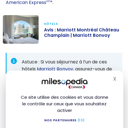
American Express
*
.
MD
HÔTELS
Avis : Marriott Montréal Château
Champlain | Marriott Bonvoy
Avis : Marriott
Montréal
Château
Astuce : Si vous séjournez à l’un de ces
Champlain |
hôtels
Marriott Bonvoy
, assurez-vous de
Marriott
porter vos dépenses sur la terrasse à
X
Masq
Bonvoy
votre chambre. De cette façon vous
obtiendrez des points en tant que
Ce site utilise des cookies et vous donne
membre Marriott Bonvoy, en plus des 5
le contrôle sur ceux que vous souhaitez
points par dollar si vous réglez vos
activer
dépenses d’hôtel avec une des
cartes de
crédit Marriott Bonvoy
.
NOS PARTENAIRES
(13)