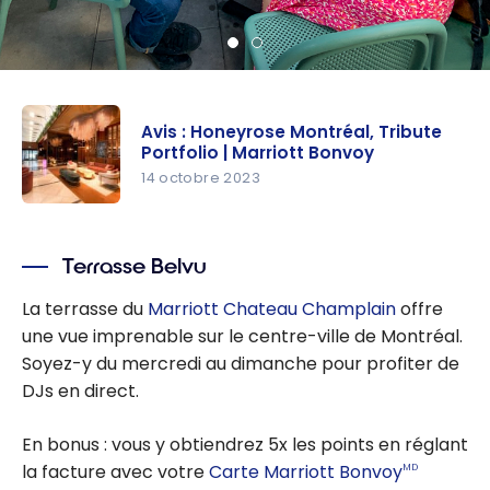
Avis : Honeyrose Montréal, Tribute
Portfolio | Marriott Bonvoy
14 octobre 2023
Avis :
Honeyrose
Terrasse Belvu
Montréal,
Tribute
La terrasse du
Marriott Chateau Champlain
offre
Portfolio |
une vue imprenable sur le centre-ville de Montréal.
Marriott
Soyez-y du mercredi au dimanche pour profiter de
Bonvoy
DJs en direct.
En bonus : vous y obtiendrez 5x les points en réglant
la facture avec votre
Carte Marriott Bonvoy
MD