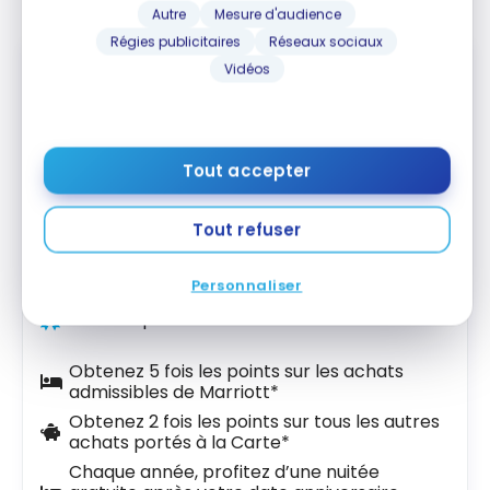
Autre
Mesure d'audience
Régies publicitaires
Réseaux sociaux
COMMANDITÉ
Vidéos
Tout accepter
Carte Marriott Bonvoy
American
MD
Express
*
MD
Tout refuser
Jusqu'à 110 000 Points
Fin le 22 Sep 2026
Valeur de la première année :
1 302 $
Personnaliser
Meilleure pour août 2026
Obtenez 5 fois les points sur les achats
admissibles de Marriott*
Obtenez 2 fois les points sur tous les autres
achats portés à la Carte*
Chaque année, profitez d’une nuitée