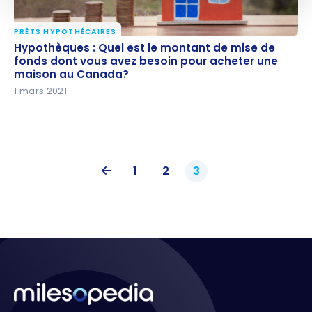
PRÊTS HYPOTHÉCAIRES
Hypothèques : Quel est le montant de mise de
Hypothèques : Quel est le montant de mise de
fonds dont vous avez besoin pour acheter une
fonds dont vous avez besoin pour acheter une
maison au Canada?
maison au Canada?
1 mars 2021
1
2
3