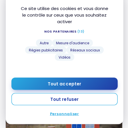
Ce site utilise des cookies et vous donne
le contrôle sur ceux que vous souhaitez
activer
NOS PARTENAIRES
(13)
Autre
Mesure d'audience
Régies publicitaires
Réseaux sociaux
Vidéos
PRÊTS HYPOTHÉCAIRES
Hypothèques : Comment déterminer le montant de
Hypothèques : Comment déterminer le montant
vos versements hypothécaires
de vos versements hypothécaires
1 mars 2021
Tout accepter
Tout refuser
Personnaliser