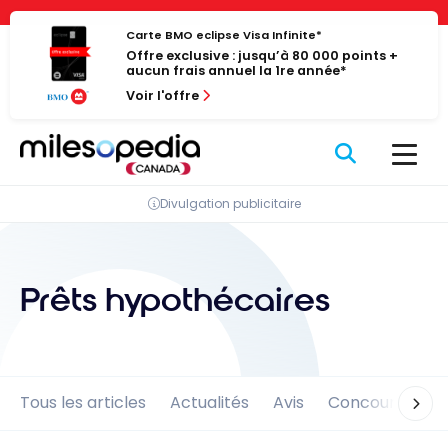
Passer
Panneau de gestion des cookies
au
Carte BMO eclipse Visa Infinite*
Offre exclusive : jusqu’à 80 000 points +
contenu
aucun frais annuel la 1re année*
Voir l'offre
Divulgation publicitaire
Prêts hypothécaires
Tous les articles
Actualités
Avis
Concours
En