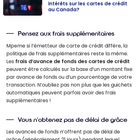
intérêts sur les cartes de crédit
au Canada?
Comment
fonctionnent
Pensez aux frais supplémentaires
les intérêts sur
les cartes de
Mpeme si l’émetteur de carte de crédit diffère, la
crédit au
politique de frais supplémentaires reste la même.
Canada?
Les
frais d’avance de fonds des cartes de crédit
peuvent être calculés sur la base d’un montant fixe
par avance de fonds ou d’un pourcentage de votre
transaction. N’oubliez pas non plus que les guichets
automatiques peuvent parfois avoir des frais
supplémentaires !
Vous n’obtenez pas de délai de grâce
Les avances de fonds n’offrent pas de délai de
grâce (généralement 21 jours) pendant lequel