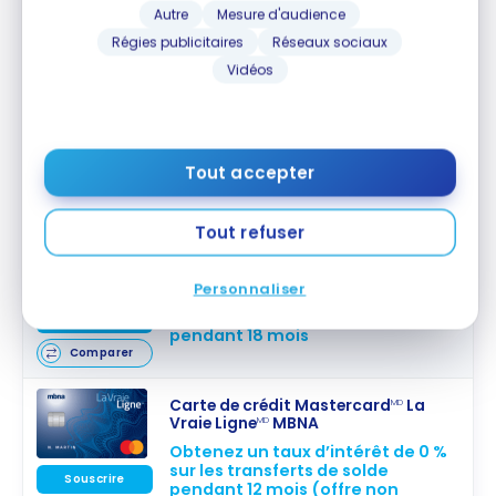
frais annuels pendant deux ans
Autre
Mesure d'audience
Valeur de la première année :
29 $
Comparer
Régies publicitaires
Réseaux sociaux
Vidéos
Carte Visa minima Scotia
MD
Taux d'intérêt promotionnel de 0
% sur les transferts de solde
pendant 9 mois
Souscrire
Tout accepter
Fin le 3 Jan 2027
Comparer
Tout refuser
Carte Mastercard
* BMO à taux
MD
préférentiel
Personnaliser
Obtenez un taux d’intérêt de 0 %
sur les transferts de solde
Souscrire
pendant 18 mois
Comparer
Carte de crédit Mastercard
La
MD
Vraie Ligne
MBNA
MD
Obtenez un taux d’intérêt de 0 %
sur les transferts de solde
Souscrire
pendant 12 mois (offre non