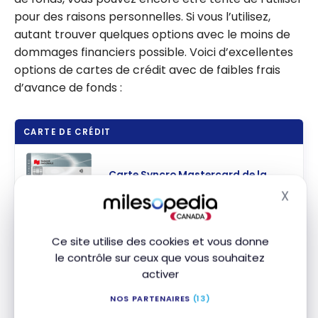
pour des raisons personnelles. Si vous l’utilisez,
autant trouver quelques options avec le moins de
dommages financiers possible. Voici d’excellentes
options de cartes de crédit avec de faibles frais
d’avance de fonds :
CARTE DE CRÉDIT
Carte Syncro Mastercard de la
Banque Nationale
X
Masq
Aucune offre de bienvenue
Souscrire
Valeur de la première année :
-35 $
Comparer
Ce site utilise des cookies et vous donne
le contrôle sur ceux que vous souhaitez
Carte Sélecte CIBC Visa*
activer
Obtenez un taux d’intérêt de 0 %
sur les transferts de solde de 100 $
NOS PARTENAIRES
(13)
ou plus pendant 10 mois
+ Aucuns
†
Souscrire
†