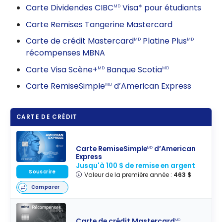
Carte Dividendes CIBC
Visa* pour étudiants
MD
Carte Remises Tangerine Mastercard
Carte de crédit Mastercard
Platine Plus
MD
MD
récompenses MBNA
Carte Visa Scène+
Banque Scotia
MD
MD
Carte RemiseSimple
d’American Express
MD
CARTE DE CRÉDIT
Carte RemiseSimple
d’American
MD
Express
Jusqu'à 100 $ de remise en argent
Souscrire
Valeur de la première année :
463 $
Comparer
Carte de crédit Mastercard
MD