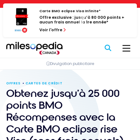
Passer
Panneau de gestion des cookies
au
Carte BMO eclipse Visa Infinite*
Offre exclusive : jusqu’à 80 000 points +
contenu
aucun frais annuel la 1re année*
Voir l'offre
Divulgation publicitaire
OFFRES
CARTES DE CRÉDIT
Obtenez jusqu’à 25 000
points BMO
Récompenses avec la
Carte BMO eclipse rise