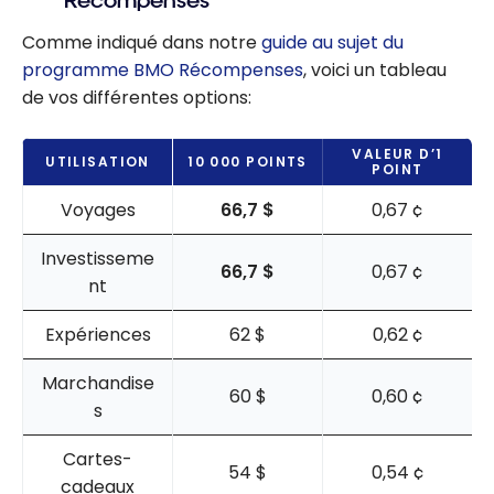
Récompenses
Comme indiqué dans notre
guide au sujet du
programme BMO Récompenses
, voici un tableau
de vos différentes options:
VALEUR D’1
UTILISATION
10 000 POINTS
POINT
Voyages
66,7 $
0,67 ¢
Investisseme
66,7 $
0,67 ¢
nt
Expériences
62 $
0,62 ¢
Marchandise
60 $
0,60 ¢
s
Cartes-
54 $
0,54 ¢
cadeaux