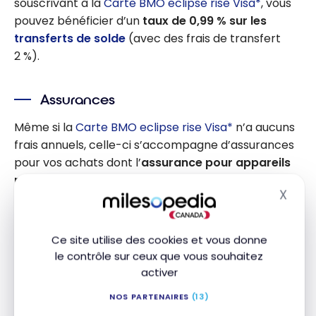
souscrivant à la
Carte BMO eclipse rise Visa*
, vous
pouvez bénéficier d’un
taux de 0,99 % sur les
transferts de solde
(avec des frais de transfert
2 %).
Assurances
Même si la
Carte BMO eclipse rise Visa*
n’a aucuns
frais annuels, celle-ci s’accompagne d’assurances
pour vos achats dont l’
assurance pour appareils
mobiles
. Cette assurance vous permettra de
X
bénéficier de jusqu’à 1 000 $ de protection.
Masq
Ce site utilise des cookies et vous donne
le contrôle sur ceux que vous souhaitez
activer
NOS PARTENAIRES
(13)