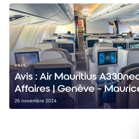
VOLS
Avis : Air Mauritius A330ne
Affaires | Genève – Mauric
26 novembre 2024
Avis : Air Mauritius A330neo Classe Affaires | G