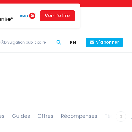
Voir l'offre
année*
EN
S'abonner
Divulgation publicitaire
es
Guides
Offres
Récompenses
Témoigna