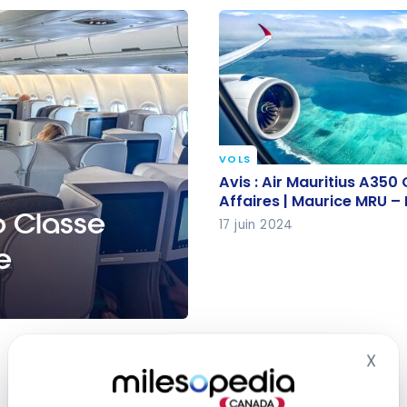
VOLS
Avis : Air Mauritius A350
Avis : Air Mauritius A350
Affaires | Maurice MRU –
Affaires | Maurice MRU –
o Classe
CDG
17 juin 2024
e
enève – Maurice
X
Mas