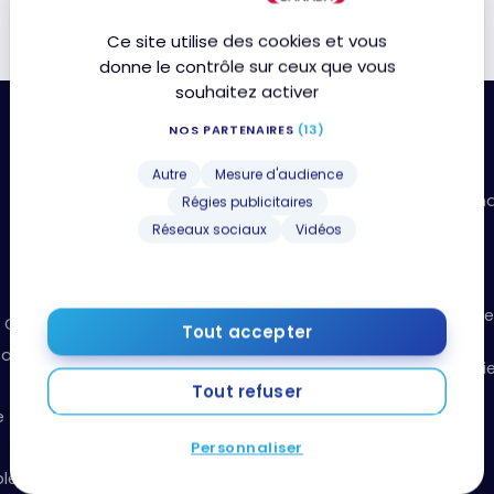
Ce site utilise des cookies et vous
donne le contrôle sur ceux que vous
souhaitez activer
NOS PARTENAIRES
(13)
Ressources utiles
Autre
Mesure d'audience
Boîte à outils: organisez vos fi
Régies publicitaires
points
Réseaux sociaux
Vidéos
Événements et concours
Guide du débutant
Recevez notre infolettre chaque
et Communiqués
Tout accepter
semaine !
onduite générale
Podcast Milesopedia – La Magi
Points
Tout refuser
e
Vidéos de formation
Personnaliser
Boutique Amazon
le!