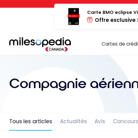
Passer
Panneau de gestion des cookies
au
Carte BMO eclipse Vi
Offre exclusive 
contenu
Cartes de crédi
Compagnie aérienn
Tous les articles
Actualités
Avis
Concour