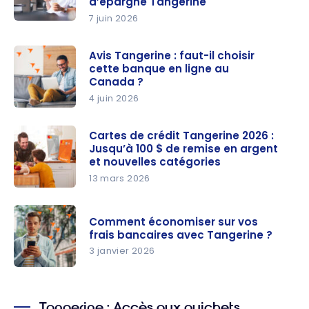
d’épargne Tangerine
7 juin 2026
Offre pour
les
Avis Tangerine : faut-il choisir
nouveaux
cette banque en ligne au
clients : Ob
Canada ?
tenez un
4 juin 2026
taux
Avis
d’intérêt
Tangerine :
Cartes de crédit Tangerine 2026 :
Jusqu’à 100 $ de remise en argent
de 4,50 %
faut-il
et nouvelles catégories
avec les
choisir
13 mars 2026
comptes
cette
Cartes de
d’épargne
banque en
crédit
Tangerine
ligne au
Comment économiser sur vos
Tangerine
frais bancaires avec Tangerine ?
Canada ?
2026 :
3 janvier 2026
Jusqu’à
Comment
100 $ de
économise
remise en
Tangerine : Accès aux guichets