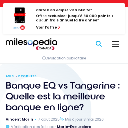
Passer
Panneau de gestion des cookies
au
Carte BMO eclipse Visa Infinite*
Offre exclusive : jusqu’à 80 000 points +
contenu
aucun frais annuel la 1re année*
Voir l'offre
Divulgation publicitaire
AVIS
PRODUITS
Banque EQ vs Tangerine :
Quelle est la meilleure
banque en ligne?
Vincent Morin
7 août 2025
Mis à jour 8 mai 2026
Vérification des faits par
Marie-Ève Leclerc