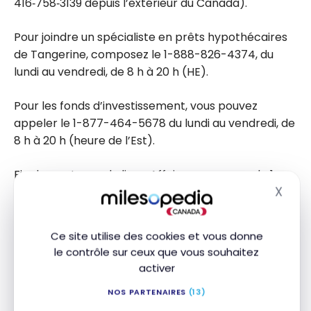
416‑758‑3139 depuis l’extérieur du Canada).
Pour joindre un spécialiste en prêts hypothécaires
de Tangerine, composez le 1-888-826-4374, du
lundi au vendredi, de 8 h à 20 h (HE).
Pour les fonds d’investissement, vous pouvez
appeler le 1-877-464-5678 du lundi au vendredi, de
8 h à 20 h (heure de l’Est).
Finalement, pour la ligne Affaires, composez le 1-
X
888-826-4374, du lundi au vendredi, de 8 h à 20 h
Masq
(HE).
Ce site utilise des cookies et vous donne
le contrôle sur ceux que vous souhaitez
Banque EQ vs Tangerine : Tableau
activer
comparatif
NOS PARTENAIRES
(13)
Voici un aperçu comparatif des principales