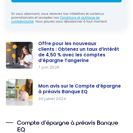
En vous abonnant, vous recevrez nos infolettres et contenus
promotionnels et acceptez nos
Conditions et politique de
confidentialité
. Vous pouvez vous désabonner à tout moment.
Offre pour les nouveaux
clients : Obtenez un taux d’intérêt
de 4,50 % avec les comptes
d’épargne Tangerine
7 juin 2026
Offre pour
les
Mon avis sur le Compte d’épargne
nouveaux
à préavis Banque EQ
clients : Ob
30 juillet 2024
tenez un
Mon avis
taux
sur le
d’intérêt
Compte d’épargne à préavis Banque
Compte
de 4,50 %
EQ
d’épargne
avec les