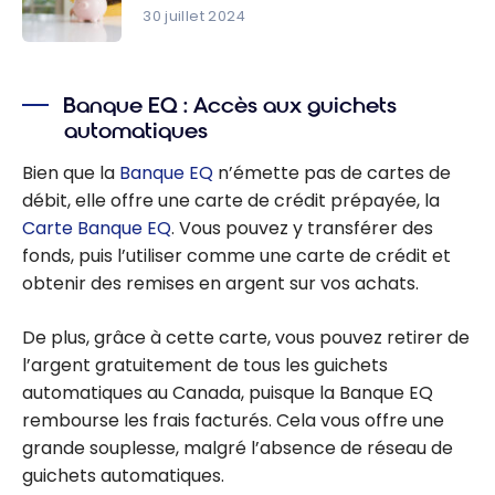
avis
30 juillet 2024
Mon avis
sur le
Banque EQ : Accès aux guichets
Compte
automatiques
d’épargne
à préavis
Bien que la
Banque EQ
n’émette pas de cartes de
Banque EQ
débit, elle offre une carte de crédit prépayée, la
Carte Banque EQ
. Vous pouvez y transférer des
fonds, puis l’utiliser comme une carte de crédit et
obtenir des remises en argent sur vos achats.
De plus, grâce à cette carte, vous pouvez retirer de
l’argent gratuitement de tous les guichets
automatiques au Canada, puisque la Banque EQ
rembourse les frais facturés. Cela vous offre une
grande souplesse, malgré l’absence de réseau de
guichets automatiques.