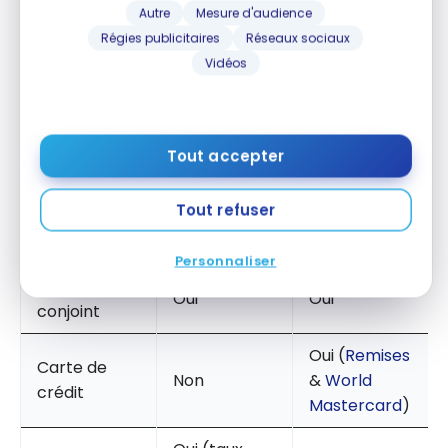
Autre
Mesure d'audience
caractéristiques et fonctionnalités de Banque EQ et
Régies publicitaires
Réseaux sociaux
de Tangerine :
Vidéos
CARACTÉRISTI
BANQUE EQ
TANGERINE
QUES
Compte-
Oui (compte
Tout accepter
Oui
chèques
hybride)
Tout refuser
Compte
Oui
Oui
d’épargne
Personnaliser
Compte
Oui
Oui
conjoint
Oui (
Remises
Carte de
Non
&
World
crédit
Mastercard
)