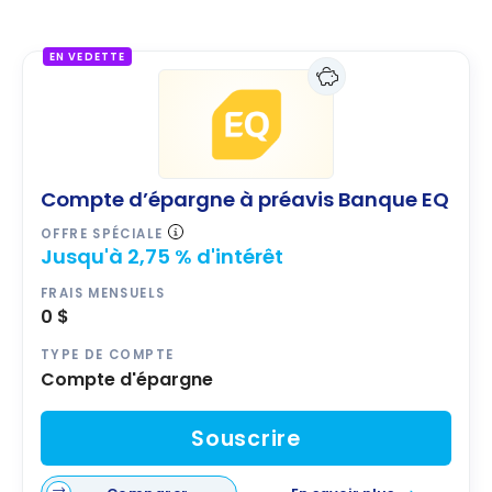
à préavis
comptes
Banque EQ
d’épargne
EN VEDETTE
Tangerine
Compte d’épargne à préavis Banque EQ
OFFRE SPÉCIALE
Jusqu'à 2,75 % d'intérêt
FRAIS MENSUELS
0 $
TYPE DE COMPTE
Compte d'épargne
Souscrire