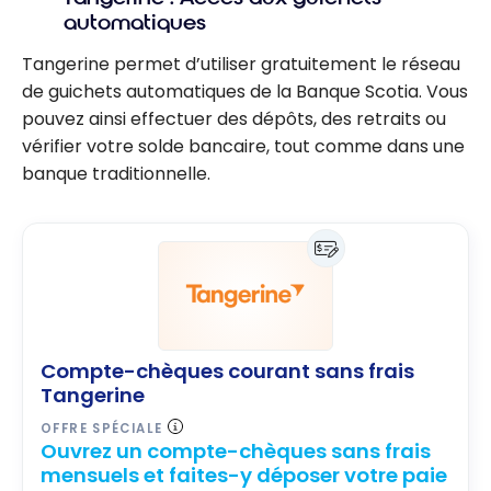
r sur vos
argent et
automatiques
frais
nouvelles
bancaires
Tangerine permet d’utiliser gratuitement le réseau
catégories
avec
de guichets automatiques de la Banque Scotia. Vous
Tangerine
pouvez ainsi effectuer des dépôts, des retraits ou
?
vérifier votre solde bancaire, tout comme dans une
banque traditionnelle.
Compte-chèques courant sans frais
Tangerine
OFFRE SPÉCIALE
Ouvrez un compte-chèques sans frais
mensuels et faites-y déposer votre paie