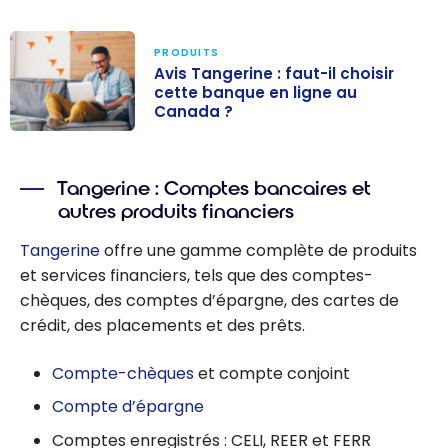
PRODUITS
Avis Tangerine : faut-il choisir
cette banque en ligne au
Canada ?
Avis Tangerine :
faut-il choisir
Tangerine : Comptes bancaires et
cette banque
autres produits financiers
en ligne au
Canada ?
Tangerine
offre une gamme complète de produits
et services financiers, tels que des comptes-
chèques, des comptes d’épargne, des cartes de
crédit, des placements et des prêts.
Compte-chèques
et compte conjoint
Compte d’épargne
Comptes enregistrés : CELI, REER et FERR