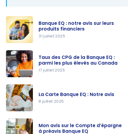
Banque EQ : notre avis sur leurs
produits financiers
31 juillet 2025
Banque
EQ : notre
Taux des CPG de la Banque EQ :
avis sur
parmi les plus élevés au Canada
leurs
17 juillet 2025
produits
Taux des
financiers
CPG de la
La Carte Banque EQ : Notre avis
Banque
8 juillet 2025
EQ : parmi
les plus
La Carte
élevés au
Banque
Canada
Mon avis sur le Compte d’épargne
EQ : Notre
à préavis Banque EQ