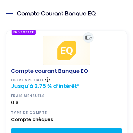
Comment
économise
Compte Courant Banque EQ
r sur vos
frais
bancaires
EN VEDETTE
avec
Tangerine
?
Compte courant Banque EQ
OFFRE SPÉCIALE
Jusqu'à 2,75 % d’intérêt*
FRAIS MENSUELS
0 $
TYPE DE COMPTE
Compte chèques