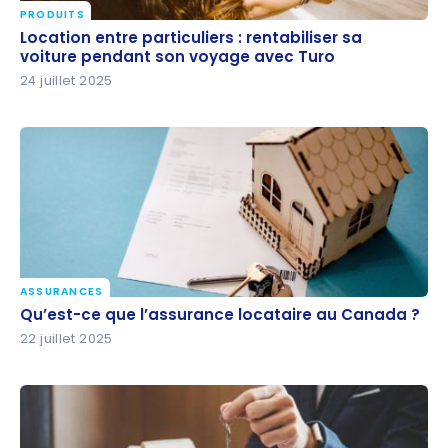
PRODUITS
Location entre particuliers : rentabiliser sa
Location entre particuliers : rentabiliser sa
voiture pendant son voyage avec Turo
voiture pendant son voyage avec Turo
24 juillet 2025
ASSURANCES
Qu’est-ce que l’assurance locataire au Canada ?
Qu’est-ce que l’assurance locataire au Canada ?
22 juillet 2025