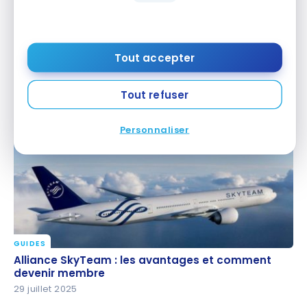
TUTORIELS
Tout accepter
Costco : Nos meilleures astuces pour économiser
Costco : Nos meilleures astuces pour économiser
en entrepôt
en entrepôt
Tout refuser
16 août 2025
Personnaliser
GUIDES
Alliance SkyTeam : les avantages et comment
Alliance SkyTeam : les avantages et comment
devenir membre
devenir membre
29 juillet 2025