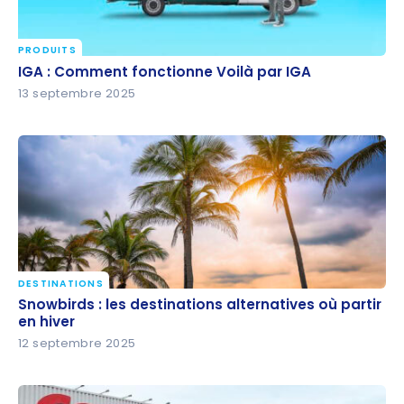
PRODUITS
IGA : Comment fonctionne Voilà par IGA
IGA : Comment fonctionne Voilà par IGA
13 septembre 2025
DESTINATIONS
Snowbirds : les destinations alternatives où partir
Snowbirds : les destinations alternatives où partir
en hiver
en hiver
12 septembre 2025