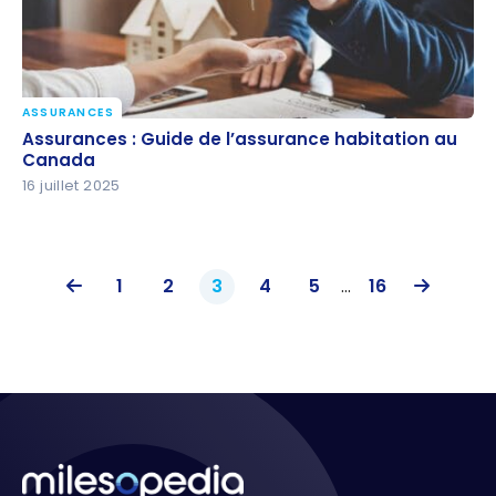
ASSURANCES
Assurances : Guide de l’assurance habitation au
Assurances : Guide de l’assurance habitation au
Canada
Canada
16 juillet 2025
1
2
3
4
5
...
16