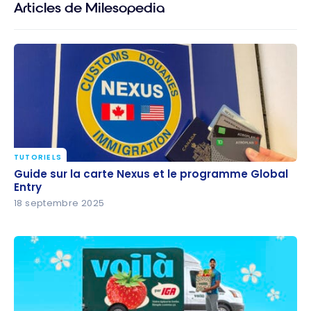
Articles de Milesopedia
TUTORIELS
Guide sur la carte Nexus et le programme Global
Guide sur la carte Nexus et le programme Global
Entry
Entry
18 septembre 2025