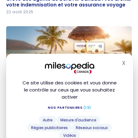
votre indemnisation et votre assurance voyage
votre indemnisation et votre assurance voyage
22 août 2025
X
Masq
ACHATS DE POINTS
Achat de points : Obtenez jusqu’à 60 % en bonus à
Ce site utilise des cookies et vous donne
Achat de points : Obtenez jusqu’à 60 % en bonus
le contrôle sur ceux que vous souhaitez
l’achat d’Avios de Qatar Airways
à l’achat d’Avios de Qatar Airways
activer
21 août 2025
NOS PARTENAIRES
(13)
Autre
Mesure d'audience
Régies publicitaires
Réseaux sociaux
Vidéos