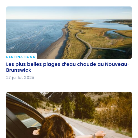
DESTINATIONS
Les plus belles plages d’eau chaude au Nouveau-
Les plus belles plages d’eau chaude au Nouveau-
Brunswick
Brunswick
27 juillet 2025