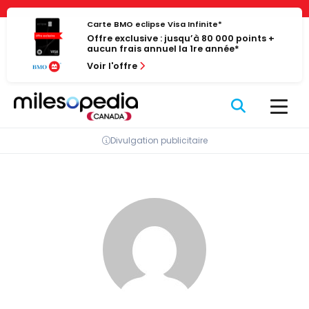
Passer
Panneau de gestion des cookies
au
Carte BMO eclipse Visa Infinite*
Offre exclusive : jusqu’à 80 000 points +
contenu
aucun frais annuel la 1re année*
Voir l'offre
Divulgation publicitaire