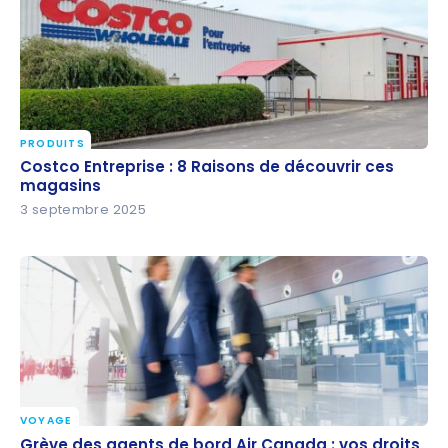
PRODUITS
Costco Entreprise : 8 Raisons de découvrir ces
Costco Entreprise : 8 Raisons de découvrir ces
magasins
magasins
3 septembre 2025
VOYAGE
Grève des agents de bord Air Canada : vos droits,
Grève des agents de bord Air Canada : vos droits,