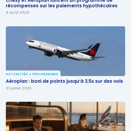
Chexy et Aéroplan lancent un programme de
récompenses sur les paiements hypothécaires
récompenses sur les paiements hypothécaires
4 août 2026
ACTUALITÉS
PROGRAMMES
Aéroplan : boni de points jusqu’à 3,5x sur des vols
Aéroplan : boni de points jusqu’à 3,5x sur des vols
31 juillet 2026