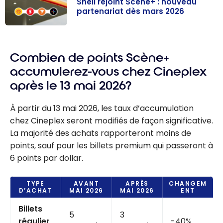
Shell rejoint Scène+ : nouveau
partenariat dès mars 2026
Shell rejoint
Scène+ :
Combien de points Scène+
nouveau
partenariat dès
accumulerez-vous chez Cineplex
mars 2026
après le 13 mai 2026?
À partir du 13 mai 2026, les taux d’accumulation
chez Cineplex seront modifiés de façon significative.
La majorité des achats rapporteront moins de
points, sauf pour les billets premium qui passeront à
6 points par dollar.
TYPE
AVANT
APRÈS
CHANGEM
D’ACHAT
MAI 2026
MAI 2026
ENT
Billets
5
3
régulier
-40%