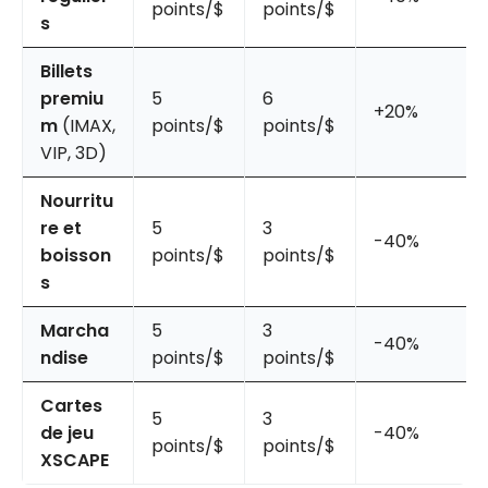
points/$
points/$
s
Billets
premiu
5
6
+20%
m
(IMAX,
points/$
points/$
VIP, 3D)
Nourritu
re et
5
3
-40%
boisson
points/$
points/$
s
Marcha
5
3
-40%
ndise
points/$
points/$
Cartes
5
3
de jeu
-40%
points/$
points/$
XSCAPE