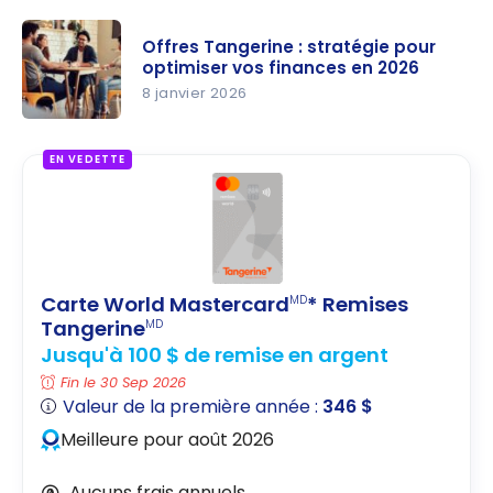
Avis
Tangerine :
Offres Tangerine : stratégie pour
faut-il
optimiser vos finances en 2026
choisir
8 janvier 2026
cette
Offres
banque en
Tangerine :
EN VEDETTE
ligne au
stratégie
Canada ?
pour
optimiser
vos
finances
Carte World Mastercard
* Remises
MD
en 2026
Tangerine
MD
Jusqu'à 100 $ de remise en argent
Fin le 30 Sep 2026
Valeur de la première année :
346 $
Meilleure pour août 2026
Aucuns frais annuels