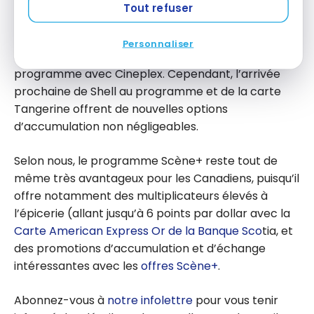
utiliser ses
Conclusion
Tout refuser
points
Les changements au programme Scène+ en 2026
Scène+
Personnaliser
sont négatifs pour les membres utilisant le
pour
programme avec Cineplex. Cependant, l’arrivée
économise
prochaine de Shell au programme et de la carte
r sur un
Tangerine offrent de nouvelles options
voyage
d’accumulation non négligeables.
Selon nous, le programme Scène+ reste tout de
même très avantageux pour les Canadiens, puisqu’il
offre notamment des multiplicateurs élevés à
l’épicerie (allant jusqu’à 6 points par dollar avec la
Carte American Express Or de la Banque Sco
tia, et
des promotions d’accumulation et d’échange
intéressantes avec les
offres Scène+
.
Abonnez-vous à
notre infolettre
pour vous tenir