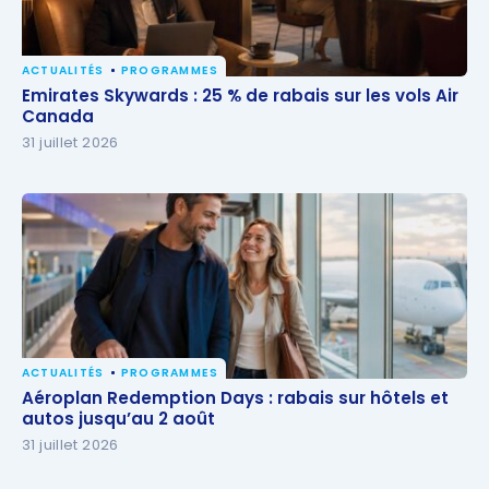
ACTUALITÉS
PROGRAMMES
Emirates Skywards : 25 % de rabais sur les vols Air
Emirates Skywards : 25 % de rabais sur les vols Air
Canada
Canada
31 juillet 2026
ACTUALITÉS
PROGRAMMES
Aéroplan Redemption Days : rabais sur hôtels et
Aéroplan Redemption Days : rabais sur hôtels et
autos jusqu’au 2 août
autos jusqu’au 2 août
31 juillet 2026