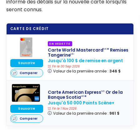
informé des détails sur la nouvelle carte lorsqu’ils
seront connus.
CARTE DE CRÉDIT
EN VEDETTE
Carte World Mastercard
* Remises
MD
Tangerine
MD
Jusqu'à 100 $ de remise en argent
Souscrire
Fin le 30 Sep 2026
Valeur de la première année :
346 $
Comparer
Carte American Express
Or de la
MD
Banque Scotia
*
MD
Jusqu'à 50 000 Points Scène+
Souscrire
Fin le 1 Nov 2026
Valeur de la première année :
961 $
Comparer