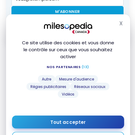
M'ABONNER
X
Masq
En vous abonnant, vous recevrez nos infolettres et contenus
promotionnels et acceptez nos
Conditions et politique de
confidentialité
. Vous pouvez vous désabonner à tout moment.
Ce site utilise des cookies et vous donne
le contrôle sur ceux que vous souhaitez
Cependant, avec la réduction des taux
activer
d’accumulation, il vous faudra effectivement
NOS PARTENAIRES
(13)
dépenser plus d’argent pour obtenir les mêmes
récompenses qu’auparavant.
Autre
Mesure d'audience
Régies publicitaires
Réseaux sociaux
Vidéos
Scène+ : comment utiliser ses
points Scène+ pour économiser
sur un voyage
14 juillet 2026
Scène+ :
Tout accepter
comment