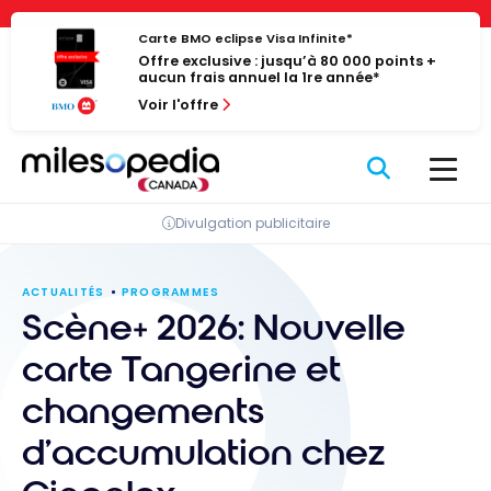
Passer
Panneau de gestion des cookies
au
Carte BMO eclipse Visa Infinite*
Offre exclusive : jusqu’à 80 000 points +
contenu
aucun frais annuel la 1re année*
Voir l'offre
Divulgation publicitaire
ACTUALITÉS
PROGRAMMES
Scène+ 2026: Nouvelle
carte Tangerine et
changements
d’accumulation chez