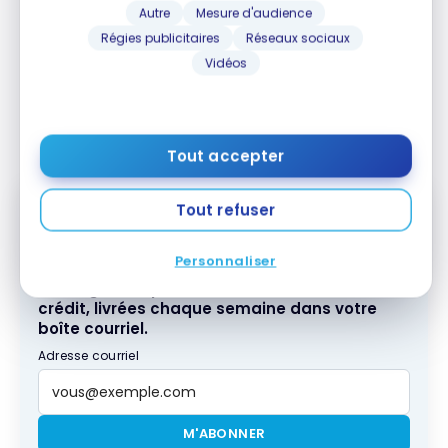
Autre
Mesure d'audience
Régies publicitaires
Réseaux sociaux
Vidéos
Comptes bancaires Banque Scotia
Tout accepter
Tout refuser
Abonnez-vous gratuitement à l'infolettre
Personnaliser
Milesopedia pour recevoir les meilleures
stratégies de points, miles et cartes de
crédit, livrées chaque semaine dans votre
boîte courriel.
Adresse courriel
M'ABONNER