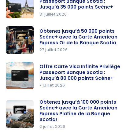
Passeport Banque Scotia :
Jusqu’à 35 000 points Scène+
31 juillet 2026
Offre
Carte Visa
Obtenez jusqu’à 50 000 points
Scène+ avec la Carte American
Infinite +
Express Or de la Banque Scotia
Passeport
27 juillet 2026
Banque
Obtenez
Scotia :
jusqu’à
Offre Carte Visa Infinite Privilège
Jusqu’à
Passeport Banque Scotia :
50 000
35 000
Jusqu’à 80 000 points Scène+
points
points
7 juillet 2026
Scène+
Scène+
Offre
avec la
Carte Visa
Obtenez jusqu’à 100 000 points
Carte
Scène+ avec la Carte American
Infinite
American
Express Platine de la Banque
Privilège
Express Or
Scotia!
Passeport
de la
2 juillet 2026
Banque
Obtenez
Banque