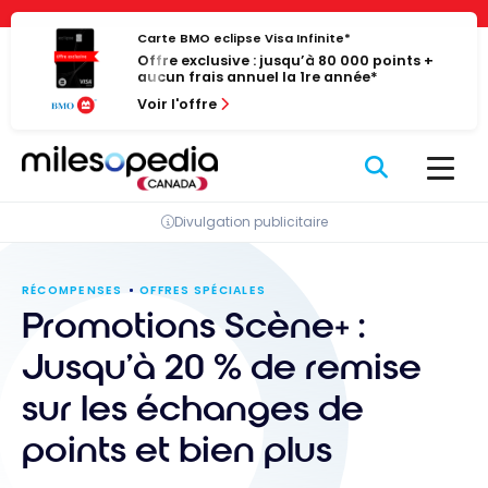
Passer
Panneau de gestion des cookies
au
Carte BMO eclipse Visa Infinite*
Offre exclusive : jusqu’à 80 000 points +
contenu
aucun frais annuel la 1re année*
Voir l'offre
Divulgation publicitaire
RÉCOMPENSES
OFFRES SPÉCIALES
Promotions Scène+ :
Jusqu’à 20 % de remise
sur les échanges de
points et bien plus