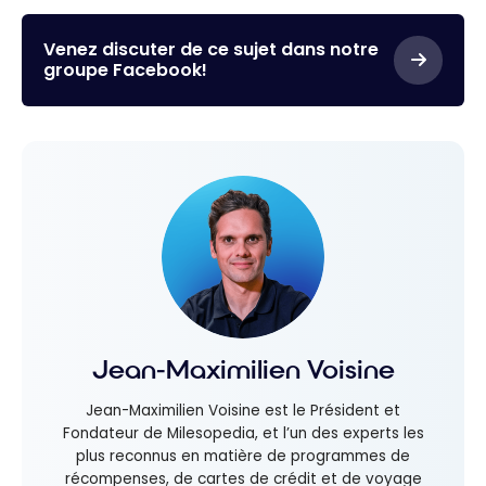
Scotia :
jusqu’à
Scotia
Jusqu’à
100 000
Venez discuter de ce sujet dans notre
80 000
points
groupe Facebook!
points
Scène+
Scène+
avec la
Carte
American
Express
Platine de
la Banque
Scotia!
Jean-Maximilien Voisine
Jean-Maximilien Voisine est le Président et
Fondateur de Milesopedia, et l’un des experts les
plus reconnus en matière de programmes de
récompenses, de cartes de crédit et de voyage