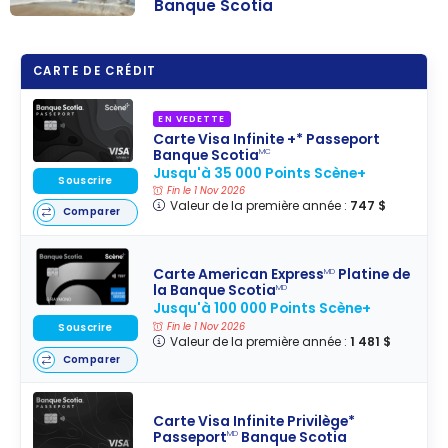
Banque Scotia
Comment
maximiser les
CARTE DE CRÉDIT
avantages
voyages de la
EN VEDETTE
Carte Visa
Carte Visa Infinite +* Passeport
Infinite
Banque Scotia
MC
Jusqu'à 35 000 Points Scène+
Privilège*
Souscrire
Fin le 1 Nov 2026
Passeport
Valeur de la première année :
747 $
Comparer
Banque Scotia
Carte American Express
Platine de
MD
la Banque Scotia
MD
Jusqu'à 100 000 Points Scène+
Fin le 1 Nov 2026
Souscrire
Valeur de la première année :
1 481 $
Comparer
Carte Visa Infinite Privilège*
Passeport
Banque Scotia
MD