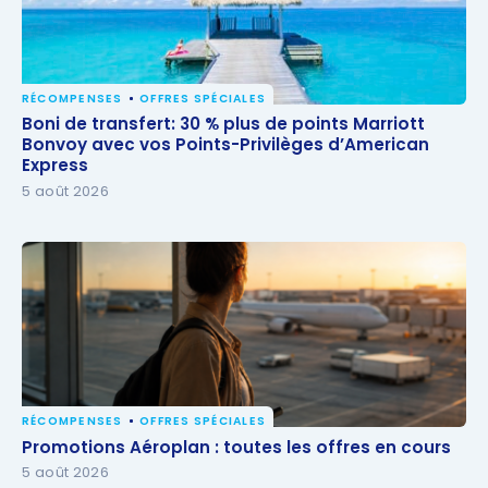
RÉCOMPENSES
OFFRES SPÉCIALES
Boni de transfert: 30 % plus de points Marriott
Boni de transfert: 30 % plus de points Marriott
Bonvoy avec vos Points-Privilèges d’American
Bonvoy avec vos Points-Privilèges d’American
Express
Express
5 août 2026
RÉCOMPENSES
OFFRES SPÉCIALES
Promotions Aéroplan : toutes les offres en cours
Promotions Aéroplan : toutes les offres en cours
5 août 2026