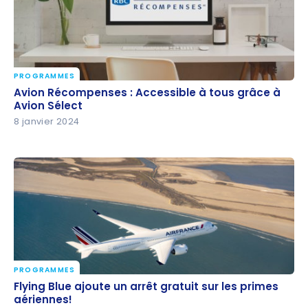
PROGRAMMES
Avion Récompenses : Accessible à tous grâce à
Avion Récompenses : Accessible à tous grâce à
Avion Sélect
Avion Sélect
8 janvier 2024
PROGRAMMES
Flying Blue ajoute un arrêt gratuit sur les primes
Flying Blue ajoute un arrêt gratuit sur les primes
aériennes!
aériennes!