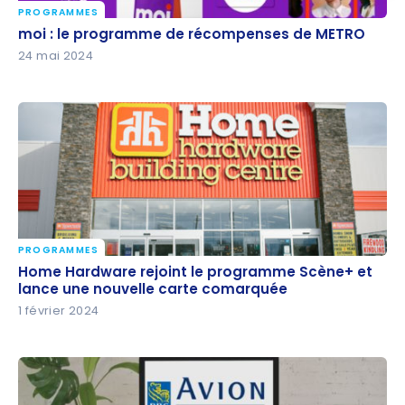
PROGRAMMES
moi : le programme de récompenses de METRO
moi : le programme de récompenses de METRO
24 mai 2024
PROGRAMMES
Home Hardware rejoint le programme Scène+ et
Home Hardware rejoint le programme Scène+ et
lance une nouvelle carte comarquée
lance une nouvelle carte comarquée
1 février 2024