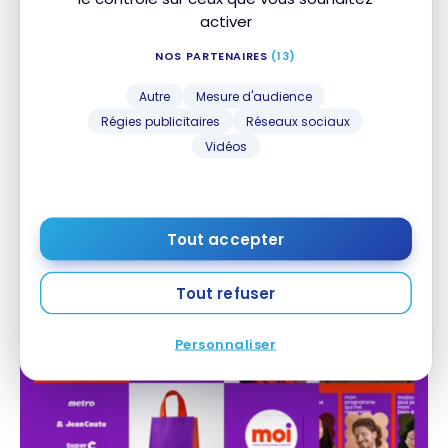
activer
NOS PARTENAIRES
(13)
Autre
Mesure d'audience
Régies publicitaires
Réseaux sociaux
Vidéos
PROGRAMMES
Carte Cobalt Amex : le multiplicateur voyage
Carte Cobalt Amex : le multiplicateur voyage
diminue à 1 Point-Privilège par dollar
diminue à 1 Point-Privilège par dollar
Tout accepter
8 octobre 2024
Tout refuser
Personnaliser