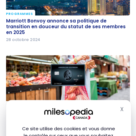
PROGRAMMES
Marriott Bonvoy annonce sa politique de transition
Marriott Bonvoy annonce sa politique de
en douceur du statut de ses membres en 2025
transition en douceur du statut de ses membres
en 2025
28 octobre 2024
PROGRAMMES
X
Carte Cobalt Amex : multiplicateurs élevés
Masq
Carte Cobalt Amex : multiplicateurs élevés
maintenant seulement valides au Canada
maintenant seulement valides au Canada
18 octobre 2024
Ce site utilise des cookies et vous donne
le contrôle sur ceux que vous souhaitez