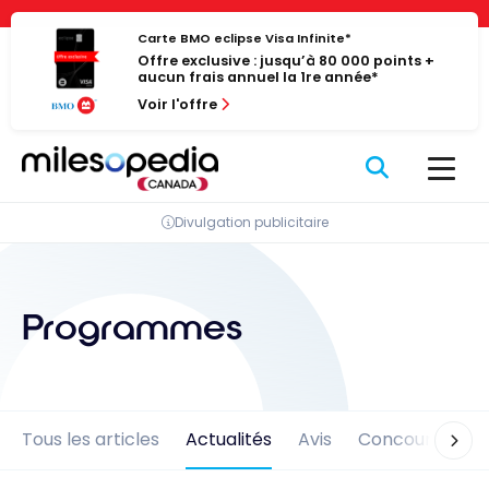
Passer
Panneau de gestion des cookies
au
Carte BMO eclipse Visa Infinite*
Offre exclusive : jusqu’à 80 000 points +
contenu
aucun frais annuel la 1re année*
Voir l'offre
Divulgation publicitaire
Programmes
Tous les articles
Actualités
Avis
Concours
En