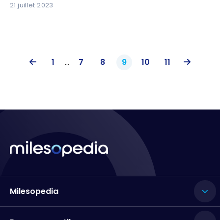
21 juillet 2023
1
...
7
8
9
10
11
Milesopedia