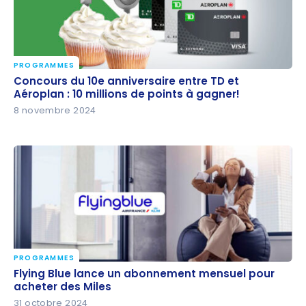
PROGRAMMES
Concours du 10e anniversaire entre TD et Aéroplan :
Concours du 10e anniversaire entre TD et
10 millions de points à gagner!
Aéroplan : 10 millions de points à gagner!
8 novembre 2024
PROGRAMMES
Flying Blue lance un abonnement mensuel pour
Flying Blue lance un abonnement mensuel pour
acheter des Miles
acheter des Miles
31 octobre 2024