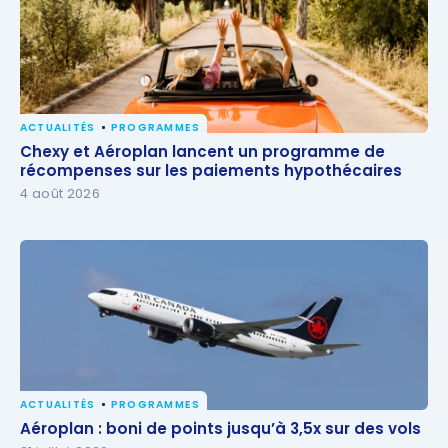
ACTUALITÉS
PROGRAMMES
Chexy et Aéroplan lancent un programme de
Chexy et Aéroplan lancent un programme de
récompenses sur les paiements hypothécaires
récompenses sur les paiements hypothécaires
4 août 2026
ACTUALITÉS
PROGRAMMES
Aéroplan : boni de points jusqu’à 3,5x sur des vols
Aéroplan : boni de points jusqu’à 3,5x sur des vols