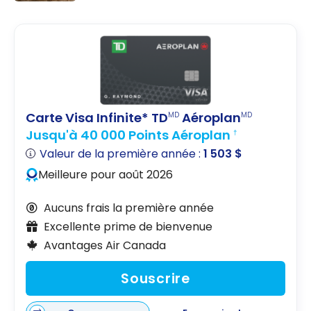
Aéroplan
Quelle est
et des
la
offres
meilleure
carte de
crédit
Aéroplan
pour vous?
Carte Visa Infinite* TD
Aéroplan
MD
MD
Jusqu'à 40 000 Points Aéroplan
†
Valeur de la première année :
1 503 $
Meilleure pour août 2026
Aucuns frais la première année
Excellente prime de bienvenue
Avantages Air Canada
Souscrire