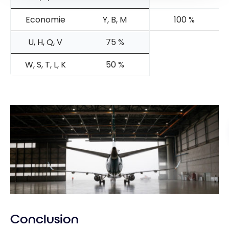
Economie
Y, B, M
100 %
U, H, Q, V
75 %
W, S, T, L, K
50 %
Conclusion