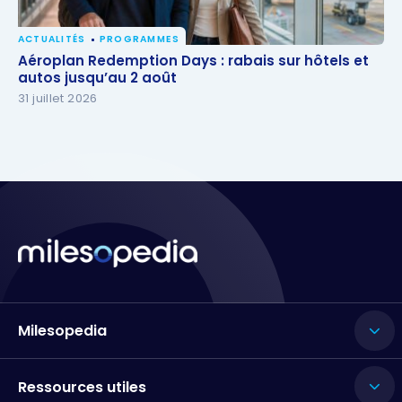
ACTUALITÉS
PROGRAMMES
Aéroplan Redemption Days : rabais sur hôtels et
Aéroplan Redemption Days : rabais sur hôtels et
autos jusqu’au 2 août
autos jusqu’au 2 août
31 juillet 2026
Milesopedia
Ressources utiles