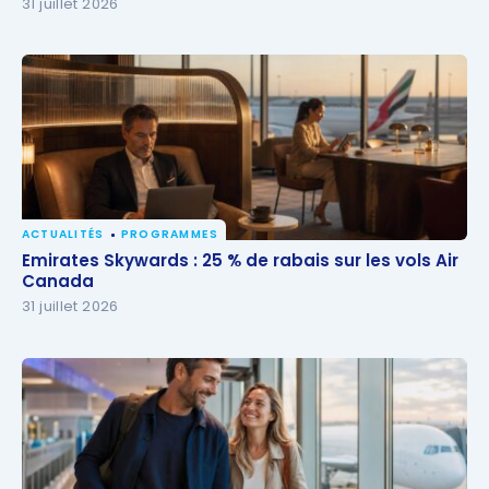
31 juillet 2026
ACTUALITÉS
PROGRAMMES
Emirates Skywards : 25 % de rabais sur les vols Air
Emirates Skywards : 25 % de rabais sur les vols Air
Canada
Canada
31 juillet 2026