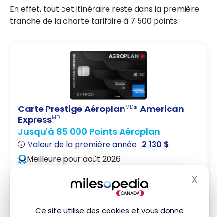
En effet, tout cet itinéraire reste dans la première
tranche de la charte tarifaire à 7 500 points:
Carte Prestige Aéroplan
* American
MD
Express
MD
Jusqu'à 85 000 Points Aéroplan
Valeur de la première année :
2 130 $
Meilleure pour août 2026
X
3 fois les points
Masq
Salons Feuille d’érableMC*
Tarif préférentiel
Ce site utilise des cookies et vous donne