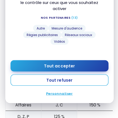
le contrôle sur ceux que vous souhaitez
Souscrire
activer
NOS PARTENAIRES
(13)
Comparer
En savoir plus
Autre
Mesure d'audience
Régies publicitaires
Réseaux sociaux
Vidéos
Accumuler des points Aéroplan avec Air
Dolomiti
Depuis le 30 mars 2021
, il est également possible
Tout accepter
d’accumuler des points Aéroplan en voyageant
avec Air Dolomiti:
Tout refuser
POINTS
CLASSE DE
CLASSE DE
AÉROPLAN ET
Personnaliser
SERVICE
RÉSERVATION
SQM
Affaires
J, C
150 %
D, Z, P
125 %