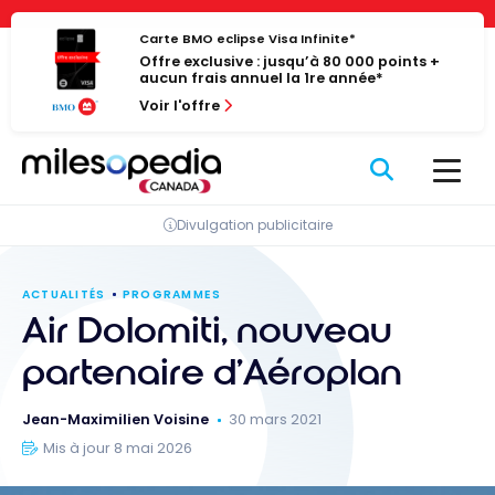
Passer
Panneau de gestion des cookies
au
Carte BMO eclipse Visa Infinite*
Offre exclusive : jusqu’à 80 000 points +
contenu
aucun frais annuel la 1re année*
Voir l'offre
Divulgation publicitaire
ACTUALITÉS
PROGRAMMES
Air Dolomiti, nouveau
partenaire d’Aéroplan
Jean-Maximilien Voisine
30 mars 2021
Mis à jour 8 mai 2026