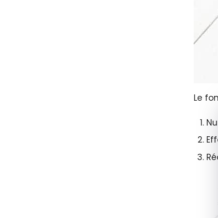
Le fo
Nu
Ef
Ré