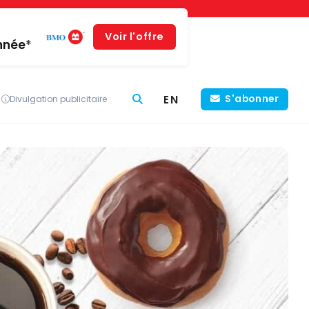
Voir l'offre
année*
EN
S'abonner
Divulgation publicitaire