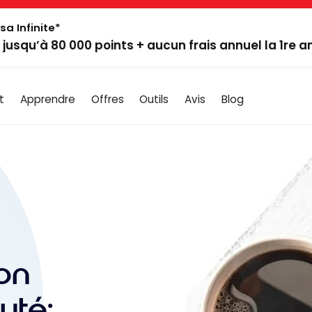
sa Infinite*
: jusqu’à 80 000 points + aucun frais annuel la 1re 
t
Apprendre
Offres
Outils
Avis
Blog
on
uté: