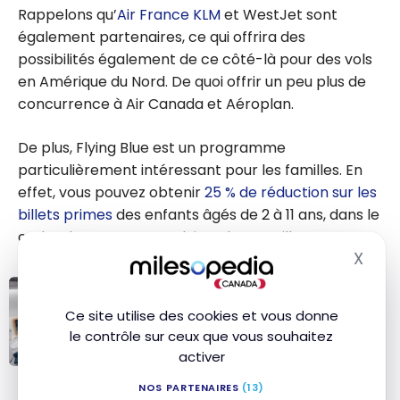
Rappelons qu’
Air France
KLM
et WestJet sont
également partenaires, ce qui offrira des
possibilités également de ce côté-là pour des vols
en Amérique du Nord. De quoi offrir un peu plus de
concurrence à Air Canada et Aéroplan.
De plus, Flying Blue est un programme
particulièrement intéressant pour les familles. En
effet, vous pouvez obtenir
25 % de réduction sur les
billets primes
des enfants âgés de 2 à 11 ans, dans le
cadre du programme Flying Blue Famille.
X
Masq
VOLS
Ce site utilise des cookies et vous donne
Avis : Air France A350 | Classe
le contrôle sur ceux que vous souhaitez
Business | YYZ-CDG
activer
Avis : Air France
NOS PARTENAIRES
(13)
A350 | Classe