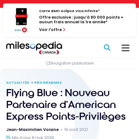
Passer
Panneau de gestion des cookies
au
Carte BMO eclipse Visa Infinite*
Offre exclusive : jusqu’à 80 000 points +
contenu
aucun frais annuel la 1re année*
Voir l'offre
Divulgation publicitaire
ACTUALITÉS
PROGRAMMES
Flying Blue : Nouveau
Partenaire d’American
Express Points-Privilèges
Jean-Maximilien Voisine
19 août 2021
Mis à jour 8 mai 2026