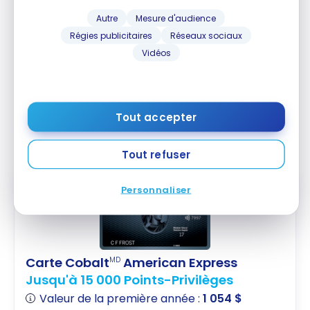
Conclusion
Business | YYZ-
Autre
Mesure d'audience
CDG
Régies publicitaires
Réseaux sociaux
C’est une excellente nouvelle, notamment pour la
Vidéos
diaspora française installée au Canada et qui avait
l’habitude d’utiliser le programme Flying Blue. Nous
aurons l’occasion de revenir en détail sur les
Tout accepter
nouvelles opportunités que cela crée pour vos
futurs voyages.
Tout refuser
Personnaliser
Carte Cobalt
American Express
MD
Jusqu'à 15 000 Points-Privilèges
Valeur de la première année :
1 054 $