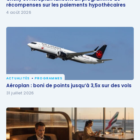
récompenses sur les paiements hypothécaires
récompenses sur les paiements hypothécaires
4 août 2026
ACTUALITÉS
PROGRAMMES
Aéroplan : boni de points jusqu’à 3,5x sur des vols
Aéroplan : boni de points jusqu’à 3,5x sur des vols
31 juillet 2026