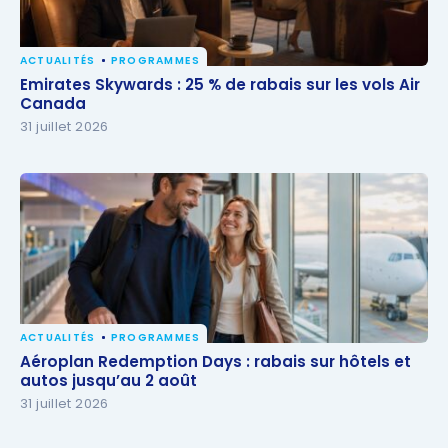
ACTUALITÉS
PROGRAMMES
Emirates Skywards : 25 % de rabais sur les vols Air
Emirates Skywards : 25 % de rabais sur les vols Air
Canada
Canada
31 juillet 2026
ACTUALITÉS
PROGRAMMES
Aéroplan Redemption Days : rabais sur hôtels et
Aéroplan Redemption Days : rabais sur hôtels et
autos jusqu’au 2 août
autos jusqu’au 2 août
31 juillet 2026