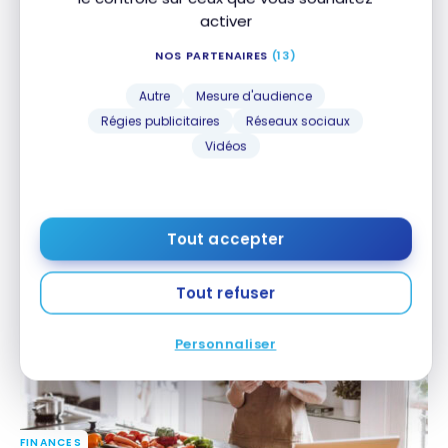
activer
NOS PARTENAIRES
(13)
Autre
Mesure d'audience
Régies publicitaires
Réseaux sociaux
Vidéos
FINANCES
Porter : nouvelles cartes de crédit VIPorter à venir
Porter : nouvelles cartes de crédit VIPorter à venir
avec BMO et Mastercard
avec BMO et Mastercard
29 janvier 2025
Tout accepter
Tout refuser
Personnaliser
FINANCES