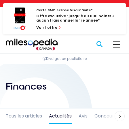
Passer
Panneau de gestion des cookies
au
Carte BMO eclipse Visa Infinite*
Offre exclusive : jusqu’à 80 000 points +
contenu
aucun frais annuel la 1re année*
Voir l'offre
Divulgation publicitaire
Finances
Tous les articles
Actualités
Avis
Concours
En