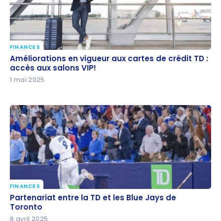
FINANCES
Améliorations en vigueur aux cartes de crédit TD :
Améliorations en vigueur aux cartes de crédit TD :
accès aux salons VIP!
accès aux salons VIP!
1 mai 2025
FINANCES
Partenariat entre la TD et les Blue Jays de Toronto
Partenariat entre la TD et les Blue Jays de
Toronto
8 avril 2025