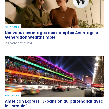
FINANCES
Nouveaux avantages des comptes Avantage et
Nouveaux avantages des comptes Avantage et
Génération Wealthsimple
Génération Wealthsimple
29 octobre 2024
FINANCES
American Express : Expansion du partenariat avec
American Express : Expansion du partenariat avec
la Formule 1
la Formule 1