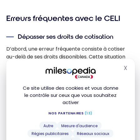
Erreurs fréquentes avec le CELI
Dépasser ses droits de cotisation
D’abord, une erreur fréquente consiste à cotiser
au-delà de ses droits disponibles. Cette situation
entraîne une pénalité de 1 % par mois sur le
X
Masq
montant excédentaire.
Ce site utilise des cookies et vous donne
Cotiser trop tôt après un retrait
le contrôle sur ceux que vous souhaitez
activer
Ensuite, plusieurs personnes effectuent une
nouvelle cotisation trop tôt après un retrait. Or, les
NOS PARTENAIRES
(13)
montants retirés ne s’ajoutent aux droits qu’à partir
Autre
Mesure d'audience
du 1er janvier suivant.
Régies publicitaires
Réseaux sociaux