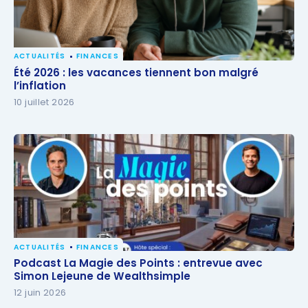
ACTUALITÉS
FINANCES
Été 2026 : les vacances tiennent bon malgré
Été 2026 : les vacances tiennent bon malgré
l’inflation
l’inflation
10 juillet 2026
ACTUALITÉS
FINANCES
Podcast La Magie des Points : entrevue avec Simon
Podcast La Magie des Points : entrevue avec
Lejeune de Wealthsimple
Simon Lejeune de Wealthsimple
12 juin 2026