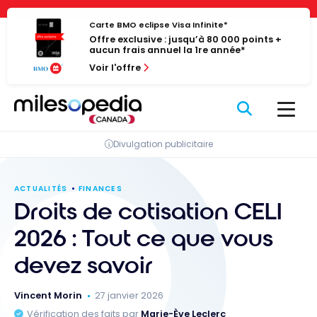
Passer
Panneau de gestion des cookies
au
Carte BMO eclipse Visa Infinite*
Offre exclusive : jusqu’à 80 000 points +
contenu
aucun frais annuel la 1re année*
Voir l'offre
Divulgation publicitaire
ACTUALITÉS
FINANCES
Droits de cotisation CELI
2026 : Tout ce que vous
devez savoir
Vincent Morin
27 janvier 2026
Vérification des faits par
Marie-Ève Leclerc