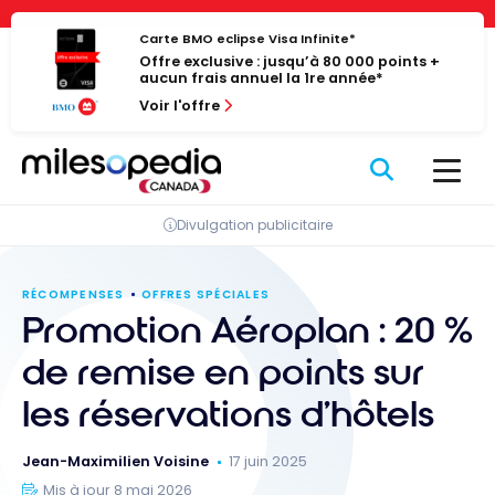
Passer
Panneau de gestion des cookies
au
Carte BMO eclipse Visa Infinite*
Offre exclusive : jusqu’à 80 000 points +
contenu
aucun frais annuel la 1re année*
Voir l'offre
Divulgation publicitaire
RÉCOMPENSES
OFFRES SPÉCIALES
Promotion Aéroplan : 20 %
de remise en points sur
les réservations d’hôtels
Jean-Maximilien Voisine
17 juin 2025
Mis à jour 8 mai 2026