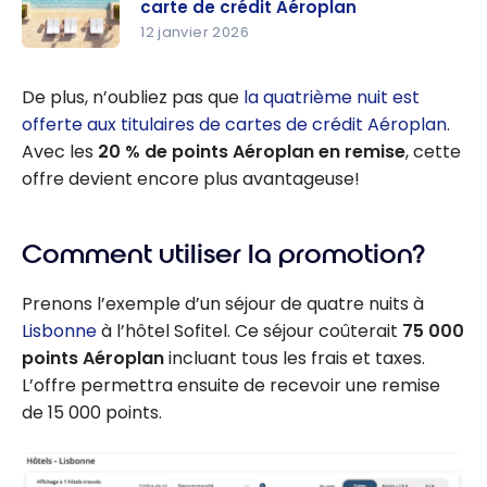
carte de crédit Aéroplan
12 janvier 2026
BonPlan
Aéroplan :
De plus, n’oubliez pas que
la quatrième nuit est
quatrième
offerte aux titulaires de cartes de crédit Aéroplan
.
nuit
Avec les
20 % de points Aéroplan en remise
, cette
gratuite
offre devient encore plus avantageuse!
pour les
titulaires
Comment utiliser la promotion?
de carte
de crédit
Prenons l’exemple d’un séjour de quatre nuits à
Aéroplan
Lisbonne
à l’hôtel Sofitel. Ce séjour coûterait
75 000
points Aéroplan
incluant tous les frais et taxes.
L’offre permettra ensuite de recevoir une remise
de
15 000
points.