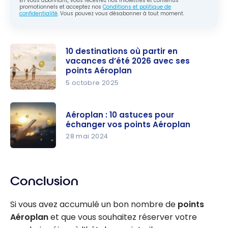
En vous abonnant, vous recevrez nos infolettres et contenus
promotionnels et acceptez nos
Conditions et politique de
confidentialité
. Vous pouvez vous désabonner à tout moment.
10 destinations où partir en
vacances d’été 2026 avec ses
points Aéroplan
5 octobre 2025
10
destination
Aéroplan : 10 astuces pour
s où partir
échanger vos points Aéroplan
en
28 mai 2024
vacances
Aéroplan :
d’été 2026
10 astuces
avec ses
Conclusion
pour
points
échanger
Aéroplan
Si vous avez accumulé un bon nombre de
points
vos points
Aéroplan
et que vous souhaitez réserver votre
Aéroplan