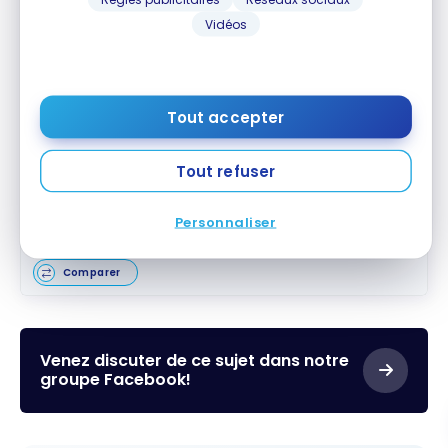
Vidéos
Carte Visa Infinite* TD
Aéroplan
MD
MD
Jusqu'à 40 000 Points Aéroplan
†
Valeur de la première année :
1 503 $
Souscrire
Tout accepter
Comparer
Tout refuser
Carte Aéroplan
* American
MD
Express
MD
Personnaliser
Jusqu'à 45 000 Points Aéroplan
Souscrire
Valeur de la première année :
1 279 $
Comparer
Venez discuter de ce sujet dans notre
groupe Facebook!