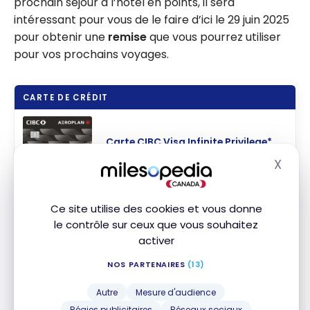
prochain séjour à l’hôtel en points, il sera
intéressant pour vous de le faire d’ici le 29 juin 2025
pour obtenir une
remise
que vous pourrez utiliser
pour vos prochains voyages.
CARTE DE CRÉDIT
Carte CIBC Visa Infinite Privilege*
Aéroplan
MD
X
Jusqu'à 100 000 Points Aéroplan
Masq
Souscrire
Valeur de la première année :
2 283 $
Comparer
Ce site utilise des cookies et vous donne
le contrôle sur ceux que vous souhaitez
activer
Carte Prestige Aéroplan
*
MD
American Express
MD
NOS PARTENAIRES
(13)
Jusqu'à 85 000 Points Aéroplan
Souscrire
Valeur de la première année :
2 130 $
Autre
Mesure d'audience
Comparer
Régies publicitaires
Réseaux sociaux