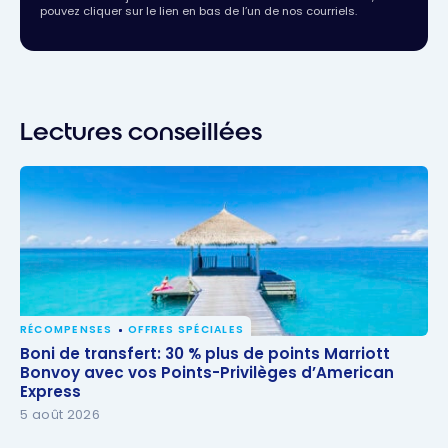
pouvez cliquer sur le lien en bas de l’un de nos courriels.
Lectures conseillées
RÉCOMPENSES
OFFRES SPÉCIALES
Boni de transfert: 30 % plus de points Marriott
Boni de transfert: 30 % plus de points Marriott
Bonvoy avec vos Points-Privilèges d’American
Bonvoy avec vos Points-Privilèges d’American
Express
Express
5 août 2026