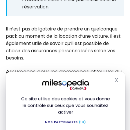
réservation.
Il n’est pas obligatoire de prendre un quelconque
pack au moment de la location d’une voiture. Il est
également utile de savoir qu’il est possible de
choisir des assurances personnalisées selon vos
besoins.
Assurances pour les dommages et/ou vol du
véhicule
X
Masq
Lorsque l’on prend la route, le
voyage
peut réserver
des surprises, certaines moins agréables que
Ce site utilise des cookies et vous donne
d’autres. Les dommages au véhicule ou le vol de
le contrôle sur ceux que vous souhaitez
celui-ci sont des situations auxquelles il est sage de
activer
se préparer.
Europcar
offre diverses options pour
NOS PARTENAIRES
(13)
se prémunir contre ces éventualités.