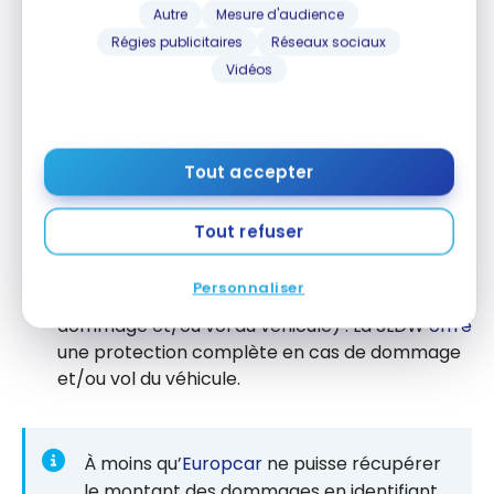
Autre
Mesure d'audience
CDW
(Collision/Damage Waiver) : Cette
Régies publicitaires
Réseaux sociaux
garantie
vous couvre en cas de dommages au
Vidéos
véhicule que vous louez.
TW
(Theft Waiver) : La garantie TW intervient
en cas de vol du véhicule.
Tout accepter
WWI (Wheels and Windscreen Insurance) :
Cette
assurance
vous protège contre les
Tout refuser
dommages causés aux vitres, aux phares ou aux
pneumatiques de votre voiture de location.
Personnaliser
SLDW
(Super Garantie Contractuelle en cas de
dommage et/ou vol du véhicule) : La SLDW
offre
une protection complète en cas de dommage
et/ou vol du véhicule.
À moins qu’
Europcar
ne puisse récupérer
le montant des dommages en identifiant