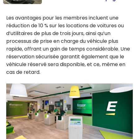
Location de
voiture :
Les avantages pour les membres incluent une
Comment avoir
réduction de 10 % sur les locations de voitures ou
des statuts
d’utilitaires de plus de trois jours, ainsi qu’un
élevés
processus de prise en charge du véhicule plus
facilement
rapide, offrant un gain de temps considérable. Une
chez 6
réservation sécurisée garantit également que le
compagnies
véhicule réservé sera disponible, et ce, même en
cas de retard.