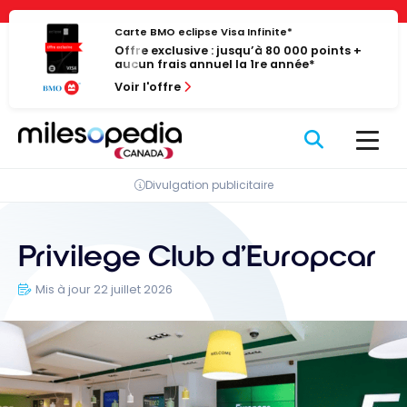
Passer
Panneau de gestion des cookies
au
Carte BMO eclipse Visa Infinite*
Offre exclusive : jusqu’à 80 000 points +
contenu
aucun frais annuel la 1re année*
Voir l'offre
Divulgation publicitaire
Privilege Club d’Europcar
Mis à jour 22 juillet 2026