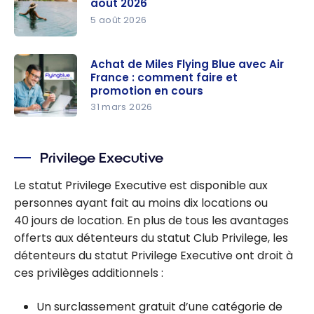
août 2026
5 août 2026
Flying Blue :
les Primes
Achat de Miles Flying Blue avec Air
France : comment faire et
Promo
promotion en cours
pour août
31 mars 2026
2026
Achat de
Miles Flying
Privilege Executive
Blue avec
Air France :
Le statut Privilege Executive est disponible aux
comment
personnes ayant fait au moins dix locations ou
faire et
40 jours de location. En plus de tous les avantages
promotion
offerts aux détenteurs du statut Club Privilege, les
en cours
détenteurs du statut Privilege Executive ont droit à
ces privilèges additionnels :
Un surclassement gratuit d’une catégorie de