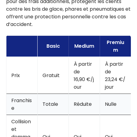
pour des frais additionnels, protègent les clients
contre les bris de glace, phares et pneumatiques et
offrent une protection personnelle contre les cas
d’accident.
Premiu
Basic
Medium
m
À partir
À partir
de
de
Prix
Gratuit
16,90 €/j
23,24 €/
our
jour
Franchis
Totale
Réduite
Nulle
e
Collision
et
domma
Oui
Oui
Oui