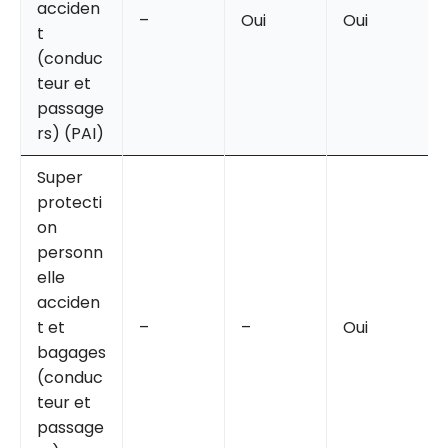
acciden
–
Oui
Oui
t
(conduc
teur et
passage
rs) (PAI)
Super
protecti
on
personn
elle
acciden
t et
–
–
Oui
bagages
(conduc
teur et
passage