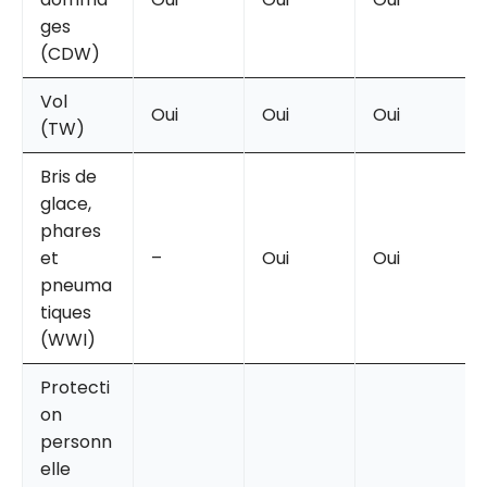
ges
(CDW)
Vol
Oui
Oui
Oui
(TW)
Bris de
glace,
phares
et
–
Oui
Oui
pneuma
tiques
(WWI)
Protecti
on
personn
elle