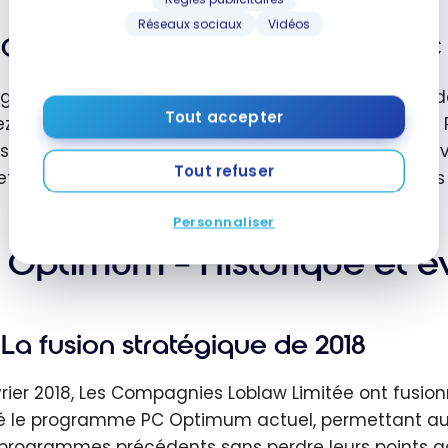
Réseaux sociaux
Vidéos
Comment enregistrer ma carte P
egistrement de votre carte est essentiel pour accéd
Tout accepter
z-vous sur le site web ou téléchargez l’applicati
se courriel valide, puis entrez le numéro unique de
Tout refuser
ttra de consulter votre solde, d’accéder aux offres
Personnaliser
 Optimum – Historique et 
La fusion stratégique de 2018
vrier 2018, Les Compagnies Loblaw Limitée ont fusio
é le programme PC Optimum actuel, permettant a
programmes précédents sans perdre leurs points ac