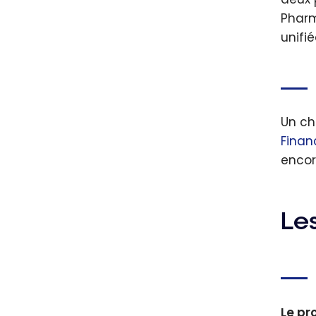
Pharm
unifié
Un ch
Finan
encor
Le
Le p