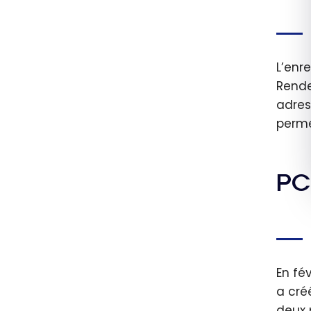
L’enr
Rende
adres
perme
PC
En fé
a cré
deux 