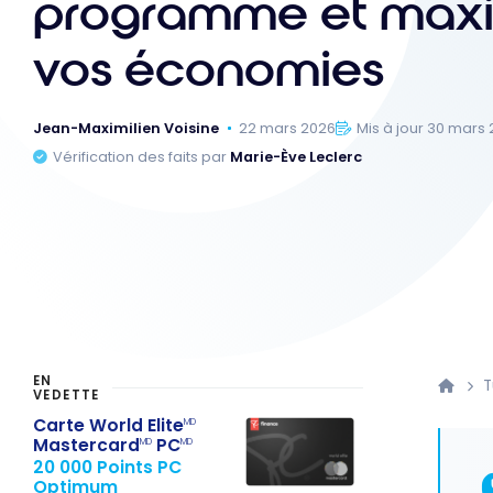
programme et maxi
vos économies
Jean-Maximilien Voisine
22 mars 2026
Mis à jour 30 mars
Vérification des faits par
Marie-Ève Leclerc
EN
T
VEDETTE
Carte World Elite
MD
Mastercard
PC
MD
MD
20 000 Points PC
Optimum