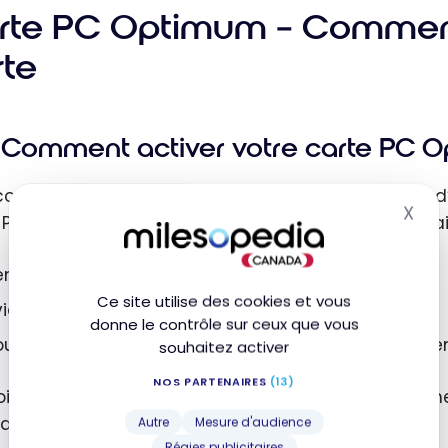
rte PC Optimum – Comment 
rte
Comment activer votre carte PC 
commencer à profiter du programme, vous devez d’
X
Mas
 PC Optimum. L’inscription est gratuite et peut se fai
en ligne sur le site web PC Optimum,
Ce site utilise des cookies et vous
via l’application mobile PC Optimum app,
donne le contrôle sur ceux que vous
ou directement en magasin dans l’un des établissem
souhaitez activer
NOS PARTENAIRES
(13)
ois votre carte en main, l’activation se fait simpl
 adresse courriel.
Autre
Mesure d'audience
Régies publicitaires