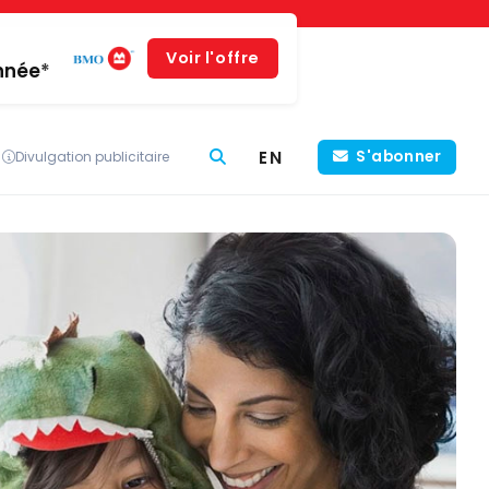
Voir l'offre
année*
EN
S'abonner
Divulgation publicitaire