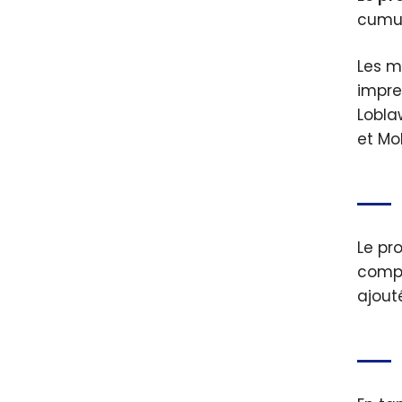
cumul
Les m
impre
Lobla
et Mo
Le pr
compt
ajout