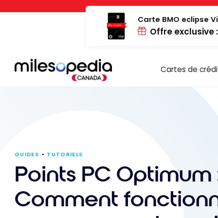
Passer
Panneau de gestion des cookies
au
Carte BMO eclipse Vi
Offre exclusive 
contenu
Cartes de crédi
GUIDES
TUTORIELS
Points PC Optimum 
Comment fonctionn