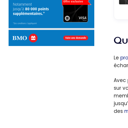
Qu
Le
pr
échan
Avec 
sur v
membr
jusqu
des
m