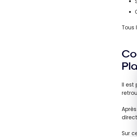
Tous 
Co
Pl
Il est
retrou
Après
dire
Sur c