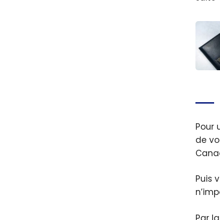
Amer
Expres
Comme
le cré
Pour u
annue
de vo
Cana
Puis 
n’imp
Par l