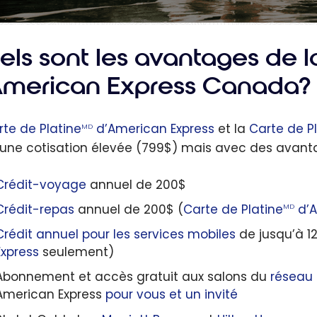
ls sont les avantages de l
American Express Canada?
rte de Platine
d’American Express
et la
Carte de Pl
MD
une cotisation élevée (799$) mais avec des avant
Crédit-voyage
annuel de 200$
Crédit-repas
annuel de 200$ (
Carte de Platine
d’A
MD
Crédit annuel pour les services mobiles
de jusqu’à 12
Express
seulement)
Abonnement et accès gratuit aux salons du
réseau 
American Express
pour vous et un invité