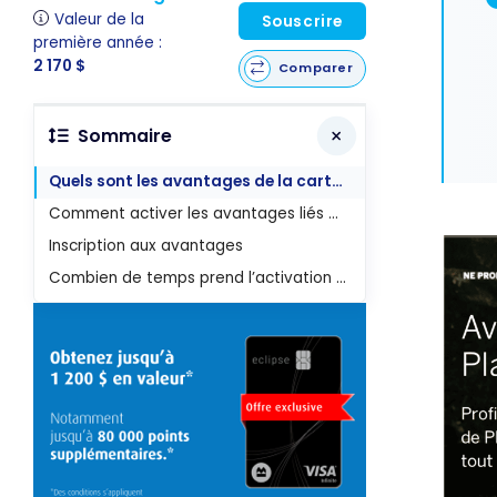
Valeur de la
Souscrire
première année :
2 170 $
Comparer
Sommaire
Quels sont les avantages de la carte de Platine d'American Express Canada?
Comment activer les avantages liés à la carte de Platine American Express?
Inscription aux avantages
Combien de temps prend l’activation de ces avantages?