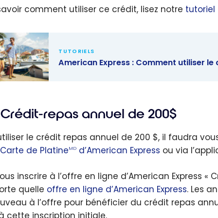
savoir comment utiliser ce crédit, lisez notre
tutorie
TUTORIELS
American Express : Comment utiliser le 
ican
s :
Crédit-repas annuel de 200$
nt utiliser
édit annuel
utiliser le crédit repas annuel de 200 $, il faudra 
voyage ?
Carte de Platine
d’American Express
ou via l’appl
MD
vous inscrire à l’offre en ligne d’American Express 
orte quelle
offre en ligne d’American Express
. Les a
uveau à l’offre pour bénéficier du crédit repas annu
à cette inscription initiale.