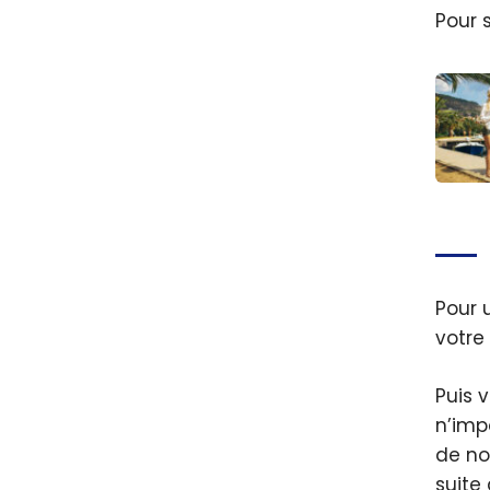
Pour 
Amer
Expres
Comme
le cr
Pour 
pour 
votre
Puis 
n’imp
de no
suite 