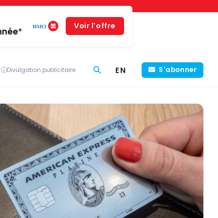
Voir l'offre
année*
EN
S'abonner
Divulgation publicitaire