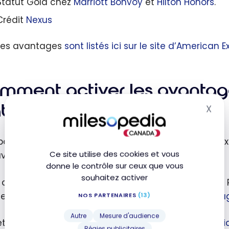
Statut Gold chez
Marriott Bonvoy
et
Hilton Honors
.
Crédit
Nexus
les avantages
sont listés ici sur le site d’American
mment activer les avantages
atine American Express?
X
Mas
 parfois difficile de naviguer sur le site d’American 
Ce site utilise des cookies et vous
ver.
donne le contrôle sur ceux que vous
souhaitez activer
 avoir
créé un compte en ligne
pour votre carte de 
ctement accéder
à la page d’inscription aux avantag
NOS PARTENAIRES
(13)
Autre
Mesure d'audience
ette page vous allez trouver tous les
avantages uniqu
Régies publicitaires