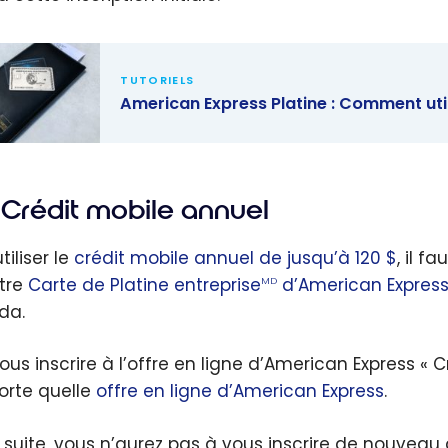
TUTORIELS
American Express Platine : Comment util
ican
s Platine :
Crédit mobile annuel
nt utiliser
dit repas
tiliser le
crédit mobile annuel de jusqu’à 120 $
, il 
l de 200 $?
tre
Carte de Platine entreprise
d’American Expres
MD
da.
vous inscrire à l’offre en ligne d’American Express 
orte quelle
offre en ligne d’American Express
.
a suite, vous n’aurez pas à vous inscrire de nouveau 