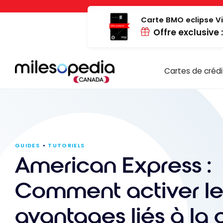
Passer
Panneau de gestion des cookies
au
Carte BMO eclipse Vi
Offre exclusive 
contenu
Cartes de crédi
GUIDES
TUTORIELS
American Express :
Comment activer le
avantages liés à la 