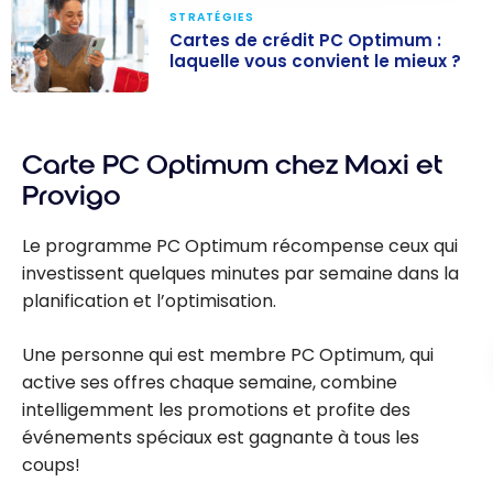
STRATÉGIES
Cartes de crédit PC Optimum :
laquelle vous convient le mieux ?
Cartes de
crédit PC
Carte PC Optimum chez Maxi et
Optimum :
laquelle vous
Provigo
convient le
mieux ?
Le programme PC Optimum récompense ceux qui
investissent quelques minutes par semaine dans la
planification et l’optimisation.
Une personne qui est membre PC Optimum, qui
active ses offres chaque semaine, combine
intelligemment les promotions et profite des
événements spéciaux est gagnante à tous les
coups!