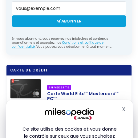
M'ABONNER
En vous abonnant, vous recevrez nos infolettres et contenus
promotionnels et acceptez nos
Conditions et politique de
confidentialité
. Vous pouvez vous désabonner à tout moment.
CARTE DE CRÉDIT
EN VEDETTE
Carte World Elite
Mastercard
MD
MD
PC
MD
20 000 Points PC Optimum
Souscrire
X
Valeur de la première année :
336 $
Masq
Comparer
Ce site utilise des cookies et vous donne
le contrôle sur ceux que vous souhaitez
MD
MD