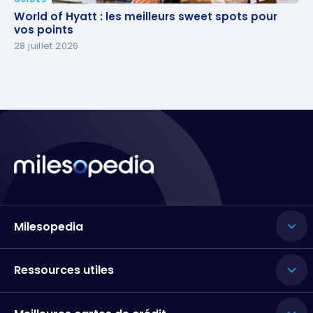
World of Hyatt : les meilleurs sweet spots pour vos
World of Hyatt : les meilleurs sweet spots pour
points
vos points
28 juillet 2026
Milesopedia
Ressources utiles