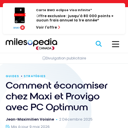
Passer
Panneau de gestion des cookies
au
Carte BMO eclipse Visa Infinite*
Offre exclusive : jusqu’à 80 000 points +
contenu
aucun frais annuel la 1re année*
Voir l'offre
Divulgation publicitaire
GUIDES
STRATÉGIES
Comment économiser
chez Maxi et Provigo
avec PC Optimum
Jean-Maximilien Voisine
2 Décembre 2025
Mis à jour 9 mai 2026