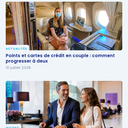
ACTUALITÉS
Points et cartes de crédit en couple : comment
Points et cartes de crédit en couple : comment
progresser à deux
progresser à deux
31 juillet 2026
GUIDES