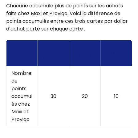
Chacune accumule plus de points sur les achats
faits chez Maxi et Provigo. Voici la différence de
points accumulés entre ces trois cartes par dollar
d’achat porté sur chaque carte :
CARTE
CARTE
WORLD
CARTE
WORLD
ELITE
MASTERC
MASTERC
MASTERC
ARD PC
ARD PC
ARD PC
Nombre
de
points
accumul
30
20
10
és chez
Maxi et
Provigo