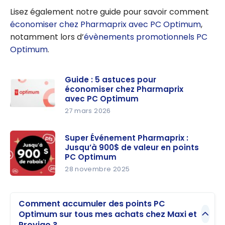
Lisez également notre guide pour savoir comment
économiser chez Pharmaprix avec PC Optimum
,
notamment lors d’
évènements promotionnels PC
Optimum
.
Guide : 5 astuces pour
économiser chez Pharmaprix
avec PC Optimum
27 mars 2026
Guide : 5
astuces
Super Événement Pharmaprix :
Jusqu’à 900$ de valeur en points
pour
PC Optimum
économise
28 novembre 2025
r chez
Super
Pharmapri
Événemen
x avec PC
Comment accumuler des points PC
t
Optimum
Optimum sur tous mes achats chez Maxi et
Pharmapri
Provigo ?