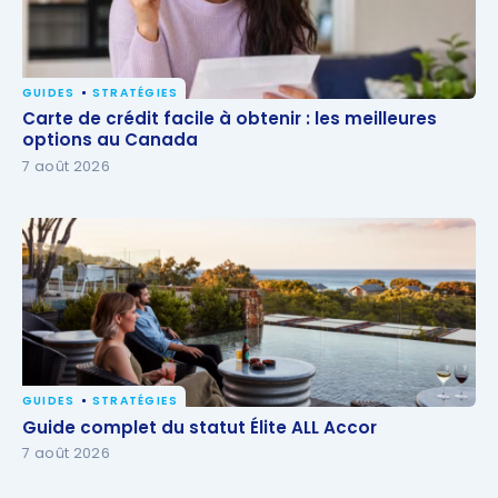
GUIDES
STRATÉGIES
Carte de crédit facile à obtenir : les meilleures
Carte de crédit facile à obtenir : les meilleures
options au Canada
options au Canada
7 août 2026
GUIDES
STRATÉGIES
Guide complet du statut Élite ALL Accor
Guide complet du statut Élite ALL Accor
7 août 2026