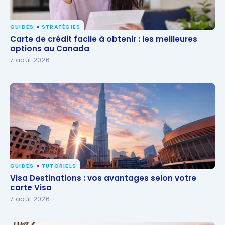
GUIDES
STRATÉGIES
Carte de crédit facile à obtenir : les meilleures
Carte de crédit facile à obtenir : les meilleures
options au Canada
options au Canada
7 août 2026
GUIDES
TUTORIELS
Visa Destinations : vos avantages selon votre carte
Visa Destinations : vos avantages selon votre
Visa
carte Visa
7 août 2026