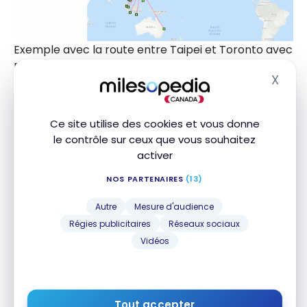
Exemple avec la route entre Taipei et Toronto avec
Eva Air
X
Masq
Beijing (PEK) avec le vol d’Air China vers
Montréal
Ce site utilise des cookies et vous donne
Shanghai (PVG) avec le vol d’Air Canada vers
le contrôle sur ceux que vous souhaitez
Montréal
activer
Séoul (ICN) avec Asiana
NOS PARTENAIRES
(13)
Tapei (TPE) avec Eva Air vers Toronto
Autre
Mesure d'audience
Régies publicitaires
Réseaux sociaux
C’est ici qu’il faut faire des recherches segment par
Vidéos
segment :
Narita ou Haneda vers le hub d’une compagnie
Star Alliance X
Tout accepter