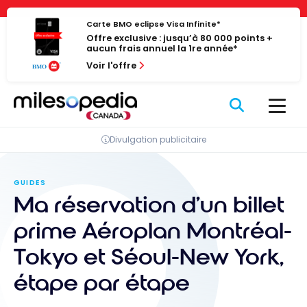
Passer
Panneau de gestion des cookies
au
Carte BMO eclipse Visa Infinite*
Offre exclusive : jusqu’à 80 000 points +
contenu
aucun frais annuel la 1re année*
Voir l'offre
Divulgation publicitaire
GUIDES
Ma réservation d’un billet
prime Aéroplan Montréal-
Tokyo et Séoul-New York,
étape par étape