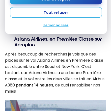
X vers une ville comme Toronto, New York ou de
la côte ouest Z
Tout refuser
puis le dernier segment: de la ville Z vers
Montréal
Personnaliser
Asiana Airlines, en Première Classe sur
Aéroplan
Après beaucoup de recherches je vois que des
places sur le vol Asiana Airlines en Première classe
est disponible entre Séoul et New York. C’est
tentant car Asiana Airlines a une bonne Première
classe et le vol entre les deux villes se fait en Airbus
A380
pendant 14 heures
, de quoi rentabiliser nos
miles!