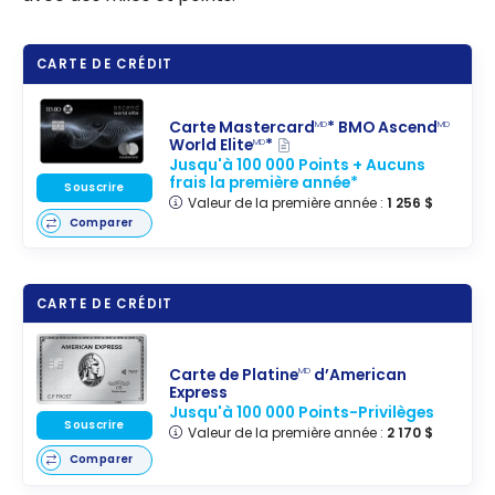
CARTE DE CRÉDIT
Carte Mastercard
* BMO Ascend
MD
MD
World Elite
*
MD
Jusqu'à 100 000 Points + Aucuns
frais la première année*
Souscrire
Valeur de la première année :
1 256 $
Comparer
CARTE DE CRÉDIT
Carte de Platine
d’American
MD
Express
Jusqu'à 100 000 Points-Privilèges
Souscrire
Valeur de la première année :
2 170 $
Comparer