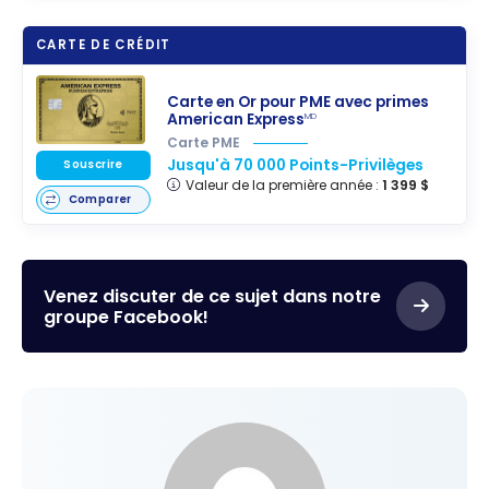
CARTE DE CRÉDIT
Carte en Or pour PME avec primes
American Express
MD
Carte PME
Jusqu'à 70 000 Points-Privilèges
Souscrire
Valeur de la première année :
1 399 $
Comparer
Venez discuter de ce sujet dans notre
groupe Facebook!