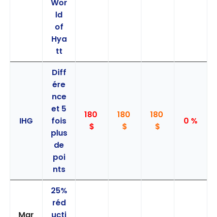
Wor
ld
of
Hya
tt
Diff
ére
nce
et 5
180
180
180
IHG
fois
0 %
$
$
$
plus
de
poi
nts
25%
réd
Mar
ucti