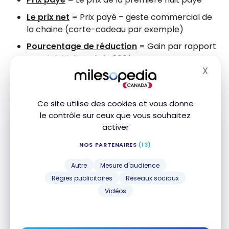
Le prix net
= Prix payé – geste commercial de
la chaine (carte-cadeau par exemple)
Pourcentage de réduction
= Gain par rapport
au prix initial payé de 200$.
X
Masq
Comment lire ces chiffres?
Ce site utilise des cookies et vous donne
le contrôle sur ceux que vous souhaitez
activer
NOS PARTENAIRES
(13)
Abonnez-vous gratuitement à l'infolettre
Milesopedia pour recevoir les meilleures
Autre
Mesure d'audience
stratégies de points, miles et cartes de
crédit, livrées chaque semaine dans votre
Régies publicitaires
Réseaux sociaux
boîte courriel.
Vidéos
Adresse courriel