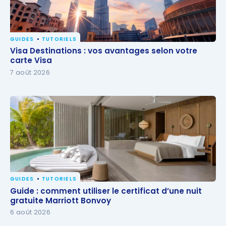
GUIDES
TUTORIELS
Visa Destinations : vos avantages selon votre carte
Visa Destinations : vos avantages selon votre
Visa
carte Visa
7 août 2026
GUIDES
TUTORIELS
Guide : comment utiliser le certificat d’une nuit
Guide : comment utiliser le certificat d’une nuit
gratuite Marriott Bonvoy
gratuite Marriott Bonvoy
6 août 2026