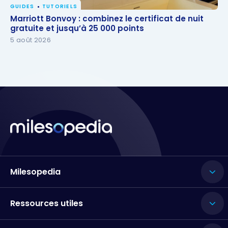
GUIDES
TUTORIELS
Marriott Bonvoy : combinez le certificat de nuit
Marriott Bonvoy : combinez le certificat de nuit
gratuite et jusqu’à 25 000 points
gratuite et jusqu’à 25 000 points
5 août 2026
Milesopedia
Ressources utiles