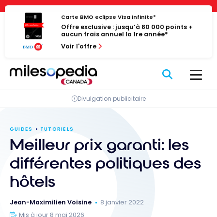
Passer
Panneau de gestion des cookies
au
Carte BMO eclipse Visa Infinite*
Offre exclusive : jusqu’à 80 000 points +
contenu
aucun frais annuel la 1re année*
Voir l'offre
Divulgation publicitaire
GUIDES
TUTORIELS
Meilleur prix garanti: les
différentes politiques des
hôtels
Jean-Maximilien Voisine
8 janvier 2022
Mis à jour 8 mai 2026