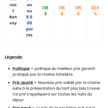
riot
on
135
135
135
32,5
t
ou
$
$
$
%
Bon
5 0
voy
00
poi
nts
Légende:
Politique
= politique du meilleur prix garanti
pratiqué par la chaîne hôtelière
Prix ajusté
= Nouveau prix validé par la chaîne
suite à la présentation du tarif plus bas trouvé.
Ce prix s’appliquera sur toutes les nuits du
séjour.
Prix payé
= Le prix de la première nuit payé