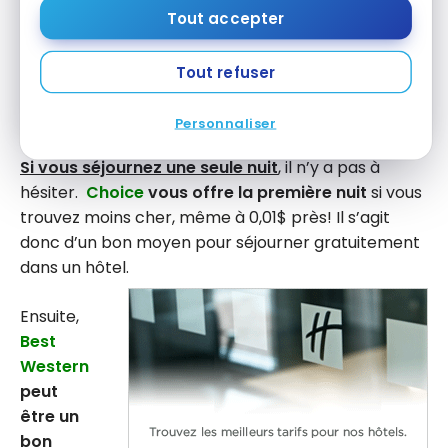
Tout accepter
M'ABONNER
Tout refuser
En vous abonnant, vous recevrez nos infolettres et contenus
promotionnels et acceptez nos
Conditions et politique de
confidentialité
. Vous pouvez vous désabonner à tout moment.
Personnaliser
Si vous séjournez une seule nuit
, il n’y a pas à
hésiter.
Choice
vous offre la première nuit
si vous
trouvez moins cher, même à 0,01$ près! Il s’agit
donc d’un bon moyen pour séjourner gratuitement
dans un hôtel.
Ensuite,
Best
Western
peut
être un
bon