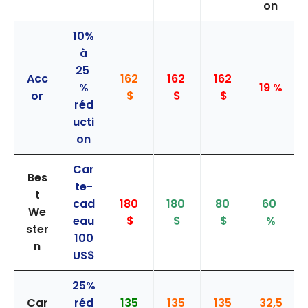
on
10%
à
25
Acc
162
162
162
%
19 %
or
$
$
$
réd
ucti
on
Car
Bes
te-
t
cad
180
180
80
60
We
eau
$
$
$
%
ster
100
n
US$
25%
Car
réd
135
135
135
32,5