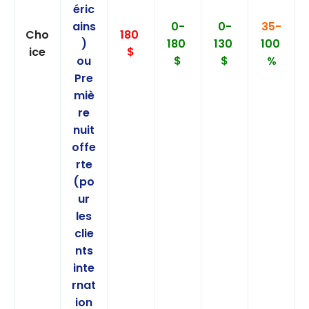
éric
ains
0-
0-
35-
Cho
180
)
180
130
100
ice
$
ou
$
$
%
Pre
miè
re
nuit
offe
rte
(po
ur
les
clie
nts
inte
rnat
ion