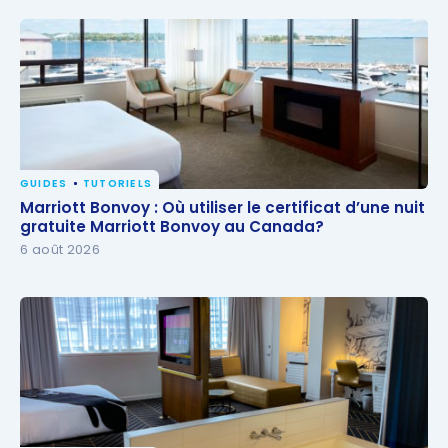
GUIDES
TUTORIELS
Marriott Bonvoy : Où utiliser le certificat d’une nuit
Marriott Bonvoy : Où utiliser le certificat d’une nuit
gratuite Marriott Bonvoy au Canada?
gratuite Marriott Bonvoy au Canada?
6 août 2026