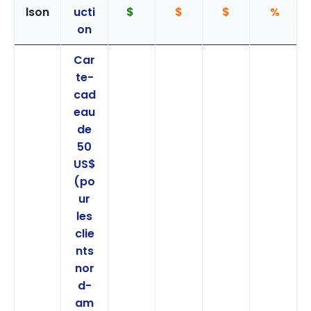
lson
ucti
$
$
$
%
on
Car
te-
cad
eau
de
50
US$
(po
ur
les
clie
nts
nor
d-
am