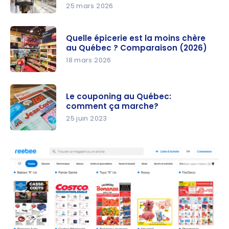
meilleures
25 mars 2026
combinais
Programm
ons de
es de
Quelle épicerie est la moins chère
programm
fidélité à
au Québec ? Comparaison (2026)
es de
l’épicerie :
18 mars 2026
récompen
Lequel
Quelle
ses et de
choisir
épicerie
cartes de
pour
Le couponing au Québec:
est la
comment ça marche?
crédit
maximiser
moins
25 juin 2023
vos
chère au
économies
Le
Québec ?
?
couponing
Comparais
au Québec:
on (2026)
comment
ça
marche?