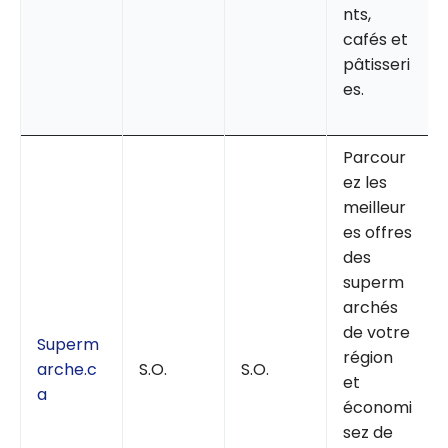
nts,
cafés et
pâtisseri
es.
Parcour
ez les
meilleur
es offres
des
superm
archés
de votre
Superm
région
arche.c
S.O.
S.O.
et
a
économi
sez de