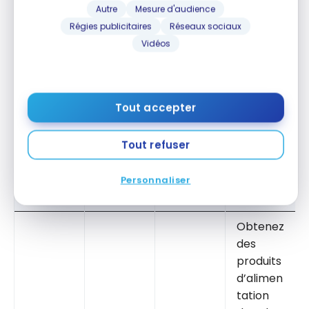
Walmar
Autre
Mesure d'audience
App
Google
Flipp
t, Maxi,
Régies publicitaires
Réseaux sociaux
Store
Play
Super C
Vidéos
et IGA,
et
économi
Tout accepter
sez sur
vos
achats
Tout refuser
en
épicerie.
Personnaliser
Obtenez
des
produits
d’alimen
tation