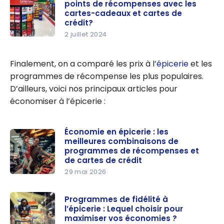
points de récompenses avec les
cartes-cadeaux et cartes de
crédit?
2 juillet 2024
Guide :
Comment
Finalement, on a comparé les prix à l’
épicerie
et les
accumuler
programmes de récompense les plus populaires.
des points
D’ailleurs, voici nos principaux articles pour
de
économiser à l’épicerie :
récompen
ses avec
les cartes-
Économie en épicerie : les
meilleures combinaisons de
cadeaux et
programmes de récompenses et
cartes de
de cartes de crédit
crédit?
29 mai 2026
Économie
en
Programmes de fidélité à
épicerie :
l’épicerie : Lequel choisir pour
les
maximiser vos économies ?