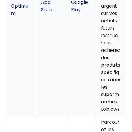
App
Google
Optimu
argent
Store
Play
m
sur vos
achats
futurs,
lorsque
vous
achetez
des
produits
spécifiq
ues dans
les
superm
archés
Loblaws.
Parcour
ez les