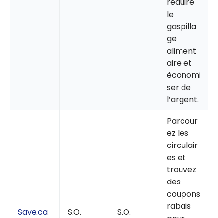
réduire
le
gaspilla
ge
aliment
aire et
économi
ser de
l’argent.
Parcour
ez les
circulair
es et
trouvez
des
coupons
rabais
Save.ca
S.O.
S.O.