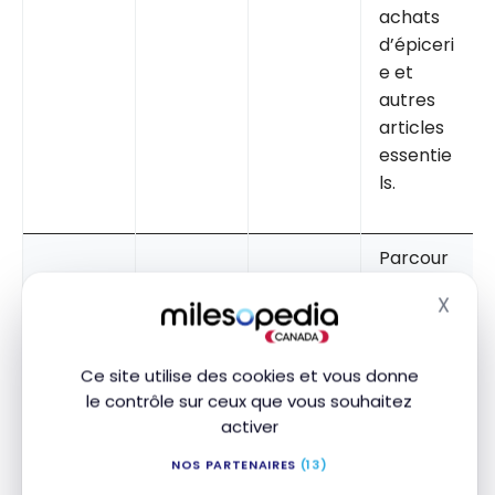
achats
d’épiceri
e et
autres
articles
essentie
ls.
Parcour
ez les
X
circulair
Masq
es de
plus de
Ce site utilise des cookies et vous donne
2 000
le contrôle sur ceux que vous souhaitez
grands
activer
détaillan
NOS PARTENAIRES
(13)
ts, dont