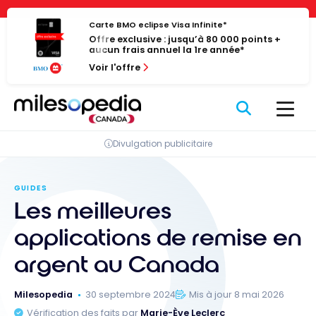
Passer
Panneau de gestion des cookies
au
Carte BMO eclipse Visa Infinite*
Offre exclusive : jusqu’à 80 000 points +
contenu
aucun frais annuel la 1re année*
Voir l'offre
Divulgation publicitaire
GUIDES
Les meilleures
applications de remise en
argent au Canada
Milesopedia
30 septembre 2024
Mis à jour 8 mai 2026
Vérification des faits par
Marie-Ève Leclerc