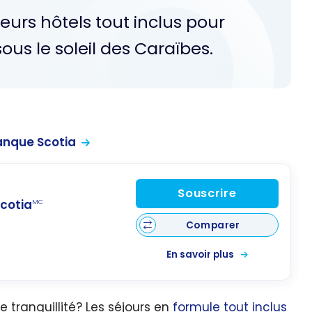
leurs hôtels tout inclus pour
us le soleil des Caraïbes.
anque Scotia
Souscrire
Scotia
MC
Comparer
En savoir plus
 tranquillité? Les séjours en
formule tout inclus