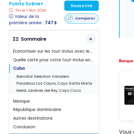
Points Scène+
Souscrire
Fin le 1 Nov 2026
Valeur de la
Comparer
première année :
747 $
Sommaire
Économiser sur les tout-inclus avec les points
Quelle carte pour votre tout-inclus en famille?
Cuba
Iberostar Selection Varadero
Paradisus Los Cayos, Cayo Santa María
Meliá Jardines del Rey, Cayo Coco
Mexique
République dominicaine
Autres destinations
Conclusion
Vous 