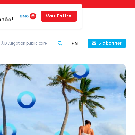
Voir l'offre
année*
EN
S'abonner
Divulgation publicitaire