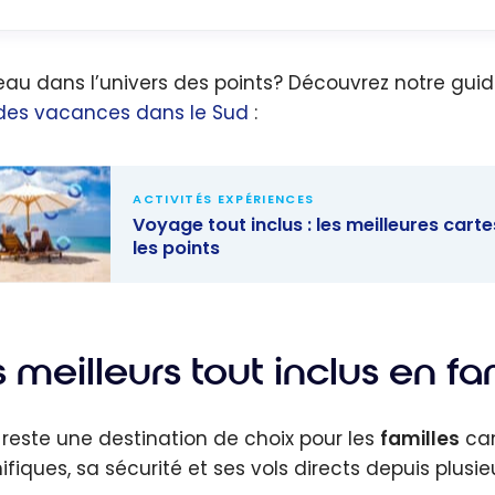
au dans l’univers des points? Découvrez notre gui
des vacances dans le Sud
:
ACTIVITÉS EXPÉRIENCES
Voyage tout inclus : les meilleures car
les points
e tout
 : les
eures cartes
 meilleurs tout inclus en f
édit pour
vacances
reste une destination de choix pour les
familles
can
le Sud
fiques, sa sécurité et ses vols directs depuis plusieu
les points