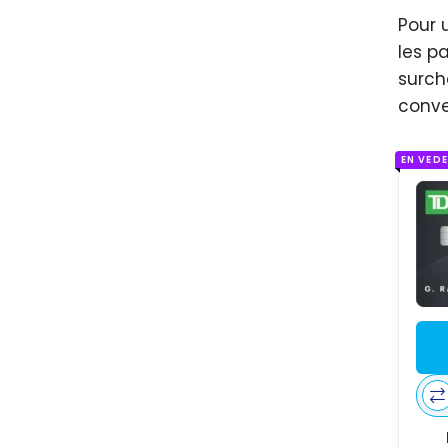
Pour 
les p
surch
conve
EN VED