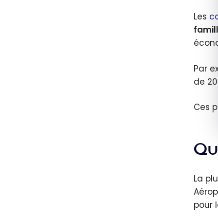
dollar
Les
c
forfai
famil
écono
Par e
de 20
Ces p
Que
La pl
Aérop
pour 