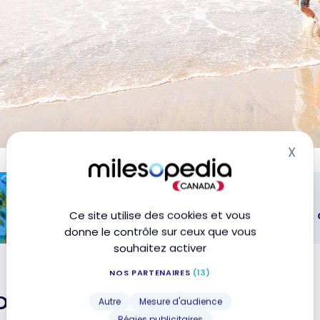
X
Mas
STRATÉGIES
Tout inclus : Comment économiser des ce
Ce site utilise des cookies et vous
donne le contrôle sur ceux que vous
souhaitez activer
nclus :
ment
NOS PARTENAIRES
(13)
miser des
nomiser sur les tout-inclus
Autre
Mesure d'audience
ines de
Régies publicitaires