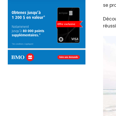
se pr
Décou
réuss