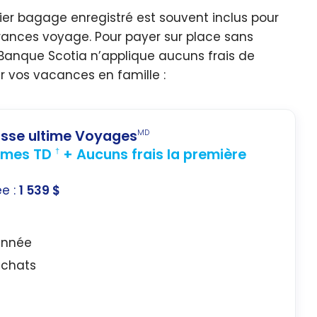
emier bagage enregistré est souvent inclus pour
rances voyage. Pour payer sur place sans
a Banque Scotia n’applique aucuns frais de
 vos vacances en famille :
lasse ultime Voyages
MD
rimes TD
+ Aucuns frais la première
†
ée :
1 539 $
année
 achats