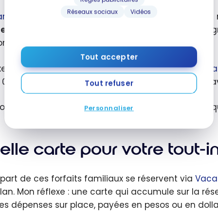
s sur votre
Réseaux sociaux
Vidéos
artes de crédit voyage
sont un excellent moyen de r
t
le
. Leurs généreux bonus de bienvenue et leurs pro
miser des centaines de dollars.
Tout accepter
xemple, la
Carte Visa Infinite* TD Classe ultime Voy
 000 points Primes TD pour le premier achat réglé a
Tout refuser
oints peuvent être utilisés pour réserver n’importe 
Personnaliser
lle carte pour votre tout-i
upart de ces forfaits familiaux se réservent via
Vaca
lan. Mon réflexe : une carte qui accumule sur la rés
les dépenses sur place, payées en pesos ou en dolla