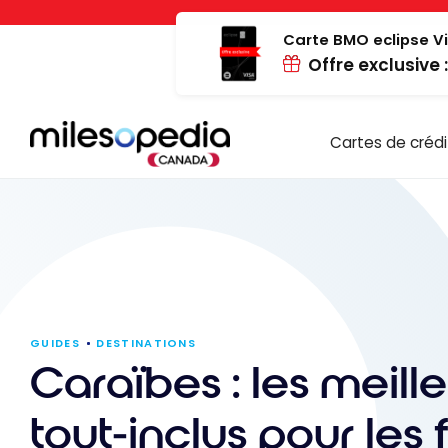
Passer
Panneau de gestion des cookies
au
Carte BMO eclipse Vi
Offre exclusive 
contenu
Cartes de crédi
GUIDES
DESTINATIONS
Caraïbes : les meille
tout-inclus pour les 