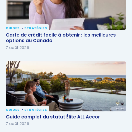
GUIDES
STRATÉGIES
Carte de crédit facile à obtenir : les meilleures
Carte de crédit facile à obtenir : les meilleures
options au Canada
options au Canada
7 août 2026
GUIDES
STRATÉGIES
Guide complet du statut Élite ALL Accor
Guide complet du statut Élite ALL Accor
7 août 2026