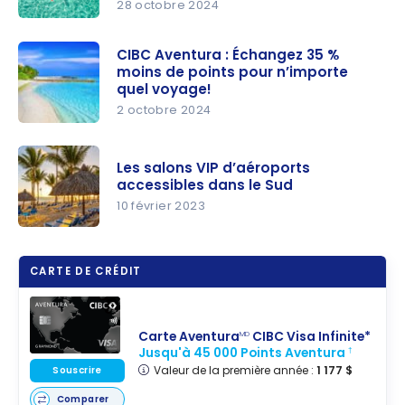
28 octobre 2024
d’aéroport
CIBC
?
Aventura :
CIBC Aventura : Échangez 35 %
moins de points pour n’importe
Comment
quel voyage!
utiliser les
2 octobre 2024
points
CIBC
Aventura
Aventura :
pour un
Les salons VIP d’aéroports
Échangez
accessibles dans le Sud
voyage
35 % moins
10 février 2023
pas cher
de points
Les salons
pour
VIP
n’importe
CARTE DE CRÉDIT
d’aéroport
quel
s
voyage!
accessible
Carte Aventura
CIBC Visa Infinite*
MD
s dans le
Jusqu'à 45 000 Points Aventura
†
Valeur de la première année :
1 177 $
Sud
Souscrire
Comparer