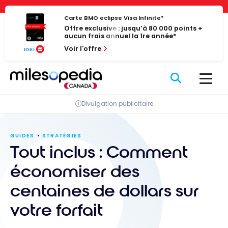
Passer
Panneau de gestion des cookies
au
Carte BMO eclipse Visa Infinite*
Offre exclusive : jusqu’à 80 000 points +
contenu
aucun frais annuel la 1re année*
Voir l'offre
Divulgation publicitaire
GUIDES
STRATÉGIES
Tout inclus : Comment
économiser des
centaines de dollars sur
votre forfait