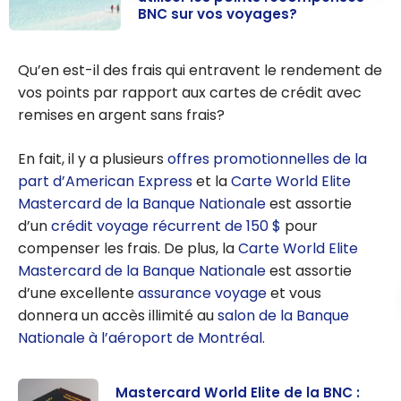
BNC sur vos voyages?
Banque
Nationale :
Qu’en est-il des frais qui entravent le rendement de
Comment
vos points par rapport aux cartes de crédit avec
utiliser les
remises en argent sans frais?
points
récompenses
En fait, il y a plusieurs
offres promotionnelles de la
BNC sur vos
part d’American Express
et la
Carte World Elite
voyages?
Mastercard de la Banque Nationale
est assortie
d’un
crédit voyage récurrent de 150 $
pour
compenser les frais. De plus, la
Carte World Elite
Mastercard de la Banque Nationale
est assortie
d’une excellente
assurance voyage
et vous
donnera un accès illimité au
salon de la Banque
Nationale à l’aéroport de Montréal
.
Mastercard World Elite de la BNC :