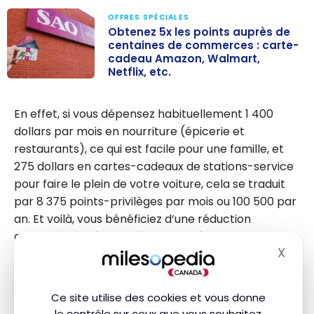
OFFRES SPÉCIALES
Obtenez 5x les points auprès de
centaines de commerces : carte-
cadeau Amazon, Walmart,
Netflix, etc.
Obtenez 5x les
points auprès
En effet, si vous dépensez habituellement 1 400
de centaines
dollars par mois en nourriture (épicerie et
de
restaurants), ce qui est facile pour une famille, et
commerces :
275 dollars en cartes-cadeaux de stations-service
carte-
pour faire le plein de votre voiture, cela se traduit
cadeau Amazo
par 8 375 points-privilèges par mois ou 100 500 par
n, Walmart,
an. Et voilà, vous bénéficiez d’une réduction
Netflix, etc.
annuelle pour
économiser 1 000 $ sur vos
X
vacances tout inclus
, car vous pouvez utiliser ces
Masq
points pour obtenir un crédit de 1 050 $ sur votre
relevé de compte !
Ce site utilise des cookies et vous donne
le contrôle sur ceux que vous souhaitez