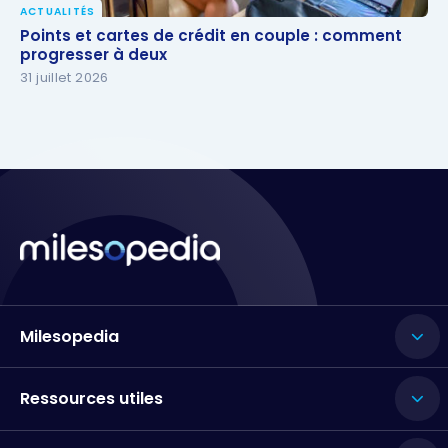
ACTUALITÉS
Points et cartes de crédit en couple : comment
Points et cartes de crédit en couple : comment
progresser à deux
progresser à deux
31 juillet 2026
Milesopedia
Ressources utiles