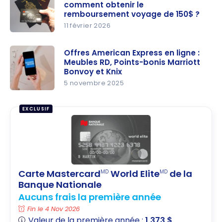
comment obtenir le
remboursement voyage de 150$ ?
11 février 2026
Mastercar
d World
Offres American Express en ligne :
Meubles RD, Points-bonis Marriott
Elite de la
Bonvoy et Knix
BNC :
5 novembre 2025
comment
Offres
obtenir le
American
EXCLUSIF
rembourse
Express en
ment
ligne :
voyage de
Meubles
150$ ?
RD, Points-
bonis
Carte Mastercard
World Elite
de la
MD
MD
Marriott
Banque Nationale
Bonvoy et
Aucuns frais la première année
Knix
Fin le 4 Nov 2026
Valeur de la première année :
1 373 $