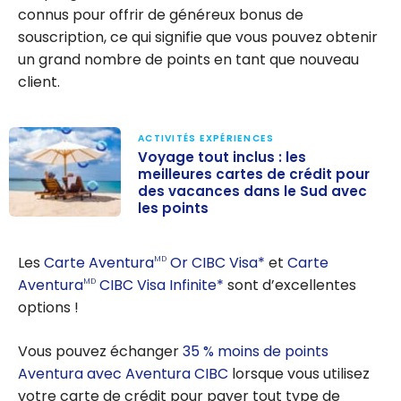
connus pour offrir de généreux bonus de
souscription, ce qui signifie que vous pouvez obtenir
un grand nombre de points en tant que nouveau
client.
ACTIVITÉS EXPÉRIENCES
Voyage tout inclus : les
meilleures cartes de crédit pour
des vacances dans le Sud avec
les points
Voyage tout
inclus : les
Les
Carte Aventura
Or CIBC Visa*
et
Carte
MD
meilleures
Aventura
CIBC Visa Infinite*
sont d’excellentes
MD
cartes de
options !
crédit pour des
vacances dans
Vous pouvez échanger
35 % moins de points
le Sud avec les
Aventura avec Aventura CIBC
lorsque vous utilisez
points
votre carte de crédit pour payer tout type de