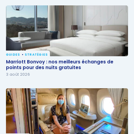
GUIDES
STRATÉGIES
Marriott Bonvoy : nos meilleurs échanges de points
Marriott Bonvoy : nos meilleurs échanges de
pour des nuits gratuites
points pour des nuits gratuites
3 août 2026