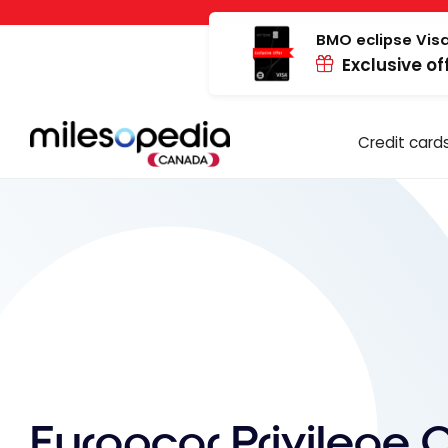
Skip
Cookies management panel
to
BMO eclipse Visa
Exclusive of
content
Credit card
Europcar Privilege 