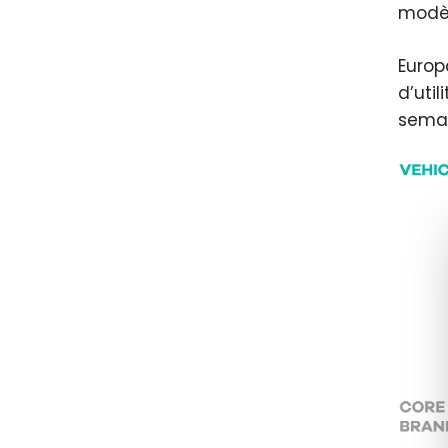
modèl
Europ
d’util
semai