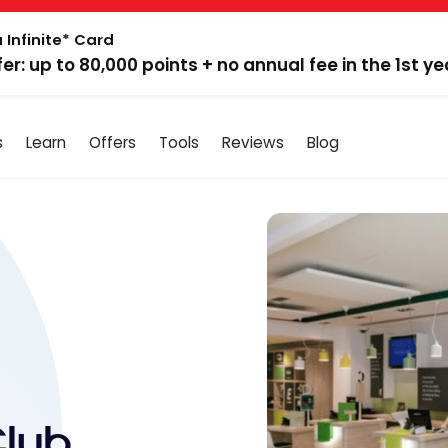
 Infinite* Card
fer: up to 80,000 points + no annual fee in the 1st ye
s
Learn
Offers
Tools
Reviews
Blog
Club