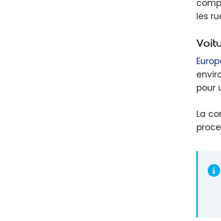
compa
les r
Voit
Europ
envir
pour 
La co
proce