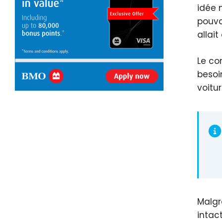
idée 
pouva
allai
Le co
besoi
voitu
Malgr
intac