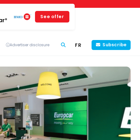
See offer
ar*
FR
Subscribe
Advertiser disclosure