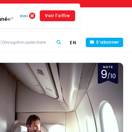
Voir l'offre
année*
EN
S'abonner
Divulgation publicitaire
NOTE
9
/10