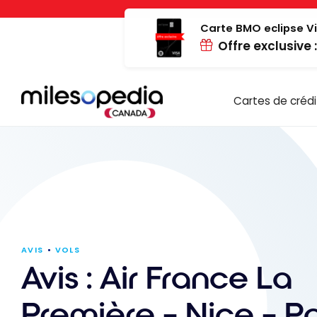
Passer
Panneau de gestion des cookies
au
Carte BMO eclipse Vi
Offre exclusive 
contenu
Cartes de crédi
AVIS
VOLS
Avis : Air France La
Première – Nice – Pa