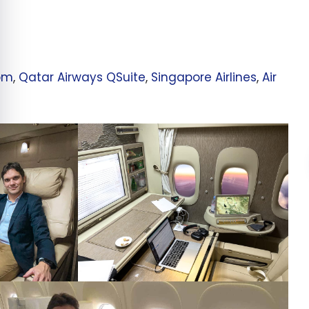
om
,
Qatar Airways QSuite
,
Singapore Airlines
,
Air