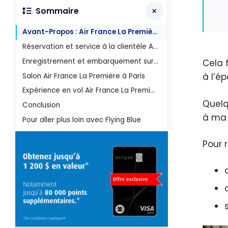
Sommaire
Avant-Propos : Air France La Première, un service personnalisé
Réservation et service à la clientèle Air France La Première
Enregistrement et embarquement sur mon premier vol entre Nice et Paris
Cela 
à l’é
Salon Air France La Première à Paris
Expérience en vol Air France La Première 777
Quelqu
Conclusion
à ma 
Pour aller plus loin avec Flying Blue
Pour r