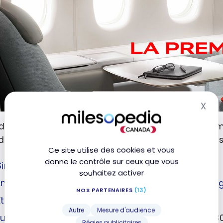
X
Mas
l des années, j’ai eu l’occasion, grâce aux points et
de gamme de compagnies aériennes prestigieuse
Ce site utilise des cookies et vous
donne le contrôle sur ceux que vous
Singapore Airlines Suites dans l’A380
souhaitez activer
Emirates Première Classe dans le B777 Game Chan
NOS PARTENAIRES
(13)
Etihad First Class Apartment dans l’A380
Autre
Mesure d'audience
Lufthansa Première Classe
dans l’A380, l’A340, l’A33
Régies publicitaires