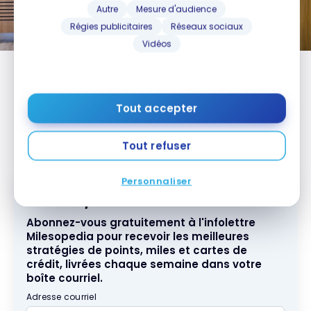
Autre
Mesure d'audience
Régies publicitaires
Réseaux sociaux
Vidéos
Service de boissons et machines à café haute
performance, dans la lignée des Cafés Air Canada.
Tout accepter
Mon expérience générale
Tout refuser
Personnaliser
Abonnez-vous gratuitement à l'infolettre
Milesopedia pour recevoir les meilleures
stratégies de points, miles et cartes de
crédit, livrées chaque semaine dans votre
boîte courriel.
Adresse courriel