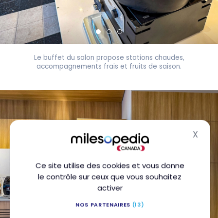
Le buffet du salon propose stations chaudes,
accompagnements frais et fruits de saison.
X
Masq
Ce site utilise des cookies et vous donne
le contrôle sur ceux que vous souhaitez
activer
NOS PARTENAIRES
(13)