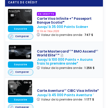
CARTE DE CRÉDIT
EN VEDETTE
Carte Visa Infinite +* Passeport
Banque Scotia🅪
Jusqu'à 35 000 Points Scène+
Souscrire
Fin le 1 Nov 2026
Valeur de la première année :
747 $
Comparer
Carte Mastercard
* BMO Ascend
MD
MD
World Elite
*
MD
Jusqu'à 100 000 Points + Aucuns
frais la première année*
Souscrire
Valeur de la première année :
1 256 $
Comparer
Carte Aventura
CIBC Visa Infinite*
MD
Jusqu'à 45 000 Points Aventura
†
Valeur de la première année :
1 177 $
Souscrire
Comparer