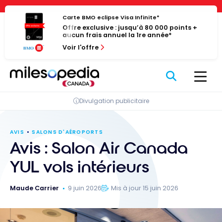
Passer
Panneau de gestion des cookies
au
Carte BMO eclipse Visa Infinite*
Offre exclusive : jusqu’à 80 000 points +
contenu
aucun frais annuel la 1re année*
Voir l'offre
Divulgation publicitaire
AVIS
SALONS D'AÉROPORTS
Avis : Salon Air Canada
YUL vols intérieurs
Maude Carrier
9 juin 2026
Mis à jour 15 juin 2026