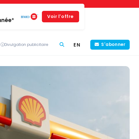
Voir l'offre
année*
EN
S'abonner
Divulgation publicitaire