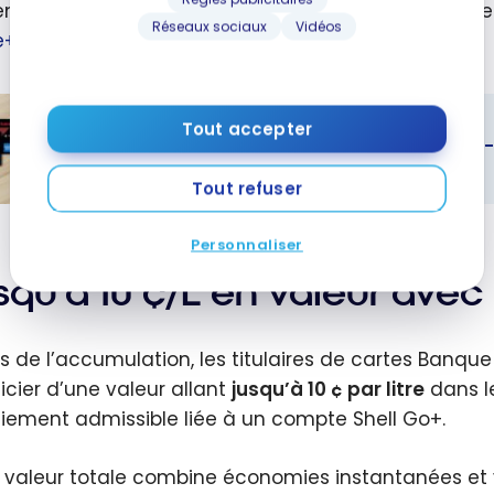
en savoir plus sur les meilleurs choix, consultez notr
Réseaux sociaux
Vidéos
e+
.
Tout accepter
Les meilleures cartes de crédit Scène+ 
Tout refuser
eilleures
Personnaliser
s de crédit
+ - Août
squ’à 10 ¢/L en valeur avec
us de l’accumulation, les titulaires de cartes Banq
icier d’une valeur allant
jusqu’à 10 ¢ par litre
dans le
iement admissible liée à un compte Shell Go+.
 valeur totale combine économies instantanées et va