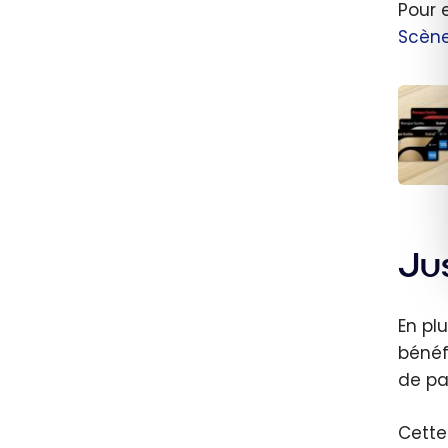
Pour 
Scèn
Les m
carte
Scène
Ju
2026
En pl
bénéf
de pa
Cette