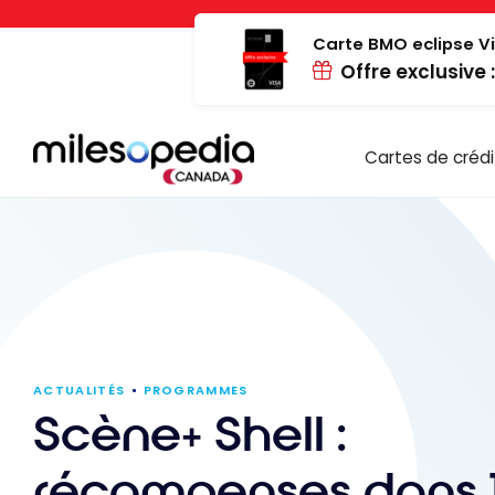
Passer
Panneau de gestion des cookies
au
Carte BMO eclipse Vi
Offre exclusive 
contenu
Cartes de crédi
ACTUALITÉS
PROGRAMMES
Scène+ Shell :
récompenses dans 1