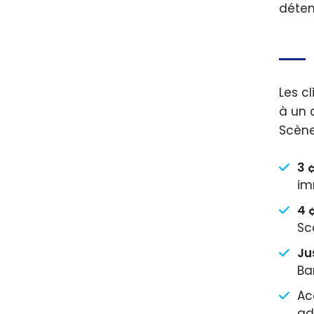
détenu
Les c
à un 
Scène
3 
im
4 
Sc
Ju
Ba
Ac
ad