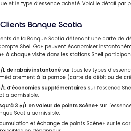
e et le type d’essence acheté. Voici le détail par pr
Clients Banque Scotia
lients de la Banque Scotia détenant une carte de dé
compte Shell Go+ peuvent économiser instantanéme
+ à chaque visite dans les stations Shell participant
¢/L de rabais instantané
sur tous les types d’essen
médiatement à la pompe (carte de débit ou de créd
¢/L d’économies supplémentaires
sur l’essence She
otia admissible.
squ’à 3 ¢/L en valeur de points Scène+
sur l’essenc
nque Scotia admissible.
cumulation et échange de points Scène+ sur le carb
missibles en dépanneur.