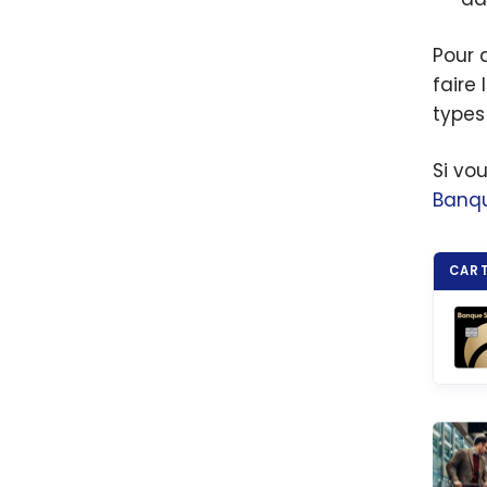
Pour 
faire 
types
Si vo
Banqu
CART