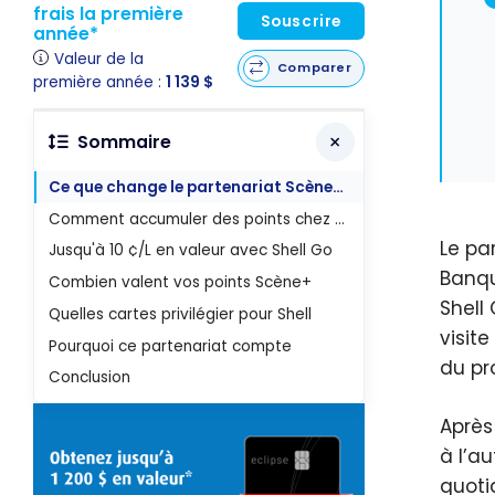
frais la première
Souscrire
année*
Valeur de la
Comparer
première année :
1 139 $
Sommaire
Ce que change le partenariat Scène+ Shell
Comment accumuler des points chez Shell
Le pa
Jusqu'à 10 ¢/L en valeur avec Shell Go
Banqu
Combien valent vos points Scène+
Shell
Quelles cartes privilégier pour Shell
visit
Pourquoi ce partenariat compte
du pr
Conclusion
Après
à l’a
quoti