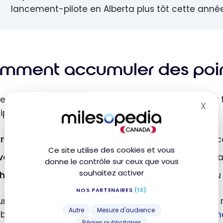
lancement-pilote en Alberta plus tôt cette année
mment accumuler des point
embres Scène+ peuvent accumuler des points sur tro
X
Mas
ipantes :
rburant admissible :
chaque plein devient une occa
Ce site utilise des cookies et vous
vages d’auto :
les services de lavage Shell sont ég
donne le contrôle sur ceux que vous
souhaitez activer
hats en dépanneur :
snacks, boissons et articles du
NOS PARTENAIRES
(13)
umulation peut être bonifiée et complétée par des 
Autre
Mesure d'audience
bit admissibles de la
Banque Scotia
et de
Tangerin
Régies publicitaires