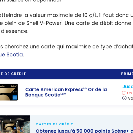
atteindre la valeur maximale de 10 ¢/L, il faut donc
le plein de Shell V-Power
. Une carte de débit donne 
®
 d’essence.
us cherchez une carte qui maximise ce type d’achat
e Scotia
.
E DE CRÉDIT
PRIME
Jusq
Carte American Express
Or de la
MD
Fin
Banque Scotia
*
MD
Va
CARTES DE CRÉDIT
Obtenez jusqu’à 50 000 points Scène+ 