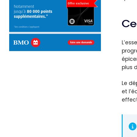
Ce
L’ess
progr
épice
plus 
Le dé
et l’
effec