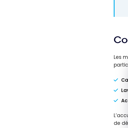
Co
Les m
partic
Ca
La
Ac
L’acc
de dé