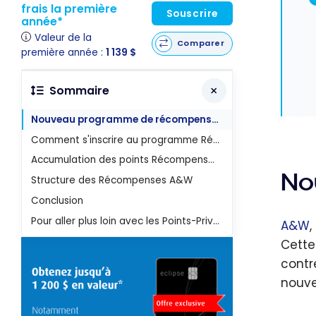
frais la première
Souscrire
année*
Valeur de la
Comparer
première année :
1 139 $
Sommaire
Nouveau programme de récompense A&W
Comment s'inscrire au programme Récompenses A&W
Accumulation des points Récompenses A&W
No
Structure des Récompenses A&W
Conclusion
Pour aller plus loin avec les Points-Privilèges American Express
A&W
,
Cette
contr
nouv