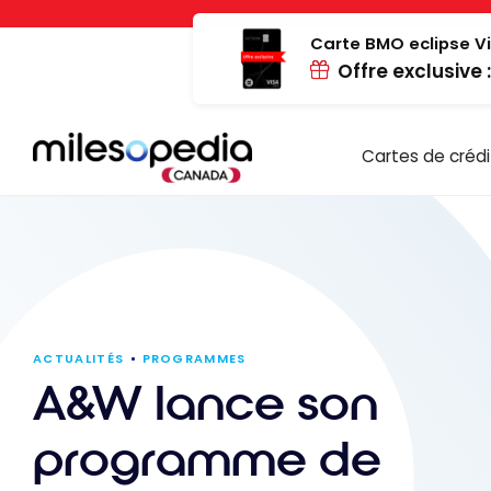
Passer
Panneau de gestion des cookies
au
Carte BMO eclipse Vi
Offre exclusive 
contenu
Cartes de crédi
ACTUALITÉS
PROGRAMMES
A&W lance son
programme de