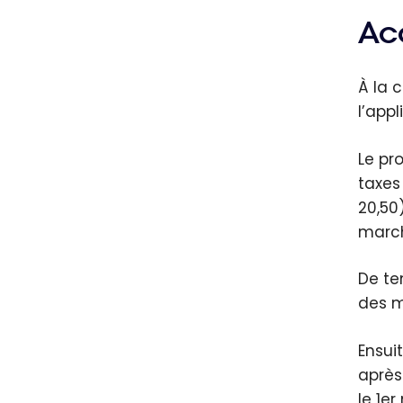
Ac
À la 
l’app
Le pr
taxes
20,50
march
De te
des m
Ensui
après
le 1er