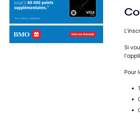
Co
L’ins
Si vo
l’app
Pour 