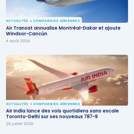
ACTUALITÉS
COMPAGNIES AÉRIENNES
Air Transat annualise Montréal-Dakar et ajoute
Air Transat annualise Montréal-Dakar et ajoute
Windsor-Cancún
Windsor-Cancún
4 août 2026
ACTUALITÉS
COMPAGNIES AÉRIENNES
Air India lance des vols quotidiens sans escale
Air India lance des vols quotidiens sans escale
Toronto-Delhi sur ses nouveaux 787-9
Toronto-Delhi sur ses nouveaux 787-9
29 juillet 2026