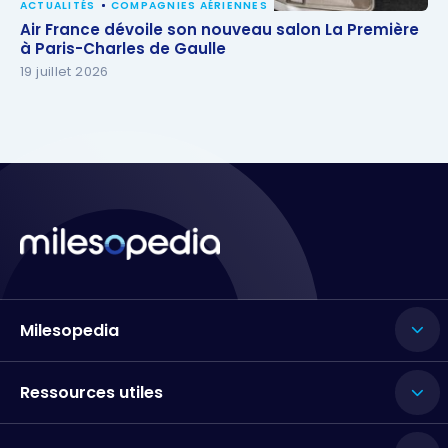
ACTUALITÉS
COMPAGNIES AÉRIENNES
Air France dévoile son nouveau salon La Première à
Air France dévoile son nouveau salon La Première
Paris-Charles de Gaulle
à Paris-Charles de Gaulle
19 juillet 2026
Milesopedia
Ressources utiles