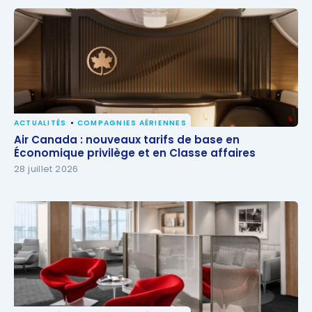
ACTUALITÉS
COMPAGNIES AÉRIENNES
Air Canada : nouveaux tarifs de base en
Air Canada : nouveaux tarifs de base en
Économique privilège et en Classe affaires
Économique privilège et en Classe affaires
28 juillet 2026