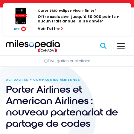
Passer
Panneau de gestion des cookies
au
Carte BMO eclipse Visa Infinite*
Offre exclusive : jusqu’à 80 000 points +
contenu
aucun frais annuel la 1re année*
Voir l'offre
Divulgation publicitaire
ACTUALITÉS
COMPAGNIES AÉRIENNES
Porter Airlines et
American Airlines :
nouveau partenariat de
partage de codes