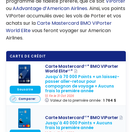
programme de fidélité préféré, que ce soit
VIPorter
ou
AAdvantage d’American Airlines
. Ainsi, vos points
VIPorter accumulés avec les vols de Porter et vos
achats sur la
Carte Mastercard BMO VIPorter
World Elite
vous feront voyager sur American
Airlines.
CARTE DE CRÉDIT
Carte Mastercard
* BMO VIPorter
MD
World Elite
*
MD
Jusqu'à 70 000 Points + un laissez-
passer aller-retour pour
compagnon de voyage + Aucuns
Souscrire
frais la première année
Fin le 31 Oct 2026
Comparer
Valeur de la première année :
1 764 $
Carte Mastercard
* BMO VIPorter
MD
Jusqu'à 40 000 Points + Aucuns
frais la première année