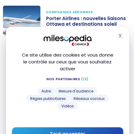
COMPAGNIES AÉRIENNES
Porter Airlines : nouvelles liaisons
Ottawa et destinations soleil
hiver 2026-2027
X
Masq
Porter Airlines :
nouvelles
Conclusion
liaisons Ottawa
Ce site utilise des cookies et vous donne
et destinations
le contrôle sur ceux que vous souhaitez
Ce partenariat entre American Airlines et Porter
activer
soleil hiver
Airlines offre plus de flexibilité, de meilleures
2026-2027
NOS PARTENAIRES
(13)
connexions et des avantages pour les membres
des programmes de fidélité des deux compagnies
Autre
Mesure d'audience
aériennes.
Régies publicitaires
Réseaux sociaux
Vidéos
Peut-être verrons-nous bientôt Porter rejoindre
l’alliance oneworld, qui compte déjà American
Airlines et
Alaska Airlines
?
Tout accepter