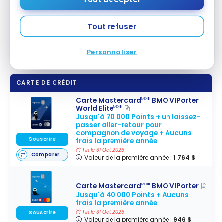
Nouveauté VIPorter : Échangez
Tout refuser
vos points avec Air Transat et
Alaska Airlines
19 mars 2025
Personnaliser
Nouveauté
VIPorter :
CARTE DE CRÉDIT
Échangez
vos points
Carte Mastercard
* BMO VIPorter
MD
World Elite
*
MD
avec Air
Jusqu'à 70 000 Points + un laissez-
Transat et
passer aller-retour pour
compagnon de voyage + Aucuns
Alaska
Souscrire
frais la première année
Airlines
Fin le 31 Oct 2026
Comparer
Valeur de la première année :
1 764 $
Carte Mastercard
* BMO VIPorter
MD
Jusqu'à 40 000 Points + Aucuns
frais la première année
Fin le 31 Oct 2026
Souscrire
Valeur de la première année :
946 $