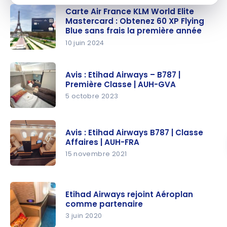
Carte Air France KLM World Elite
Mastercard : Obtenez 60 XP Flying
Blue sans frais la première année
10 juin 2024
Carte Air
France
Avis : Etihad Airways – B787 |
KLM World
Première Classe | AUH-GVA
Elite
5 octobre 2023
Mastercar
Avis :
d : Obtenez
Etihad
60 XP
Avis : Etihad Airways B787 | Classe
Airways –
Affaires | AUH-FRA
Flying Blue
B787 |
15 novembre 2021
sans frais
Première
la
Avis :
Classe |
première
Etihad
AUH-GVA
Etihad Airways rejoint Aéroplan
année
Airways
comme partenaire
B787 |
3 juin 2020
Classe