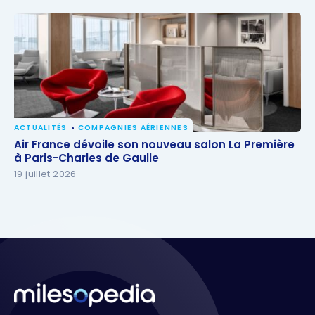
ACTUALITÉS
COMPAGNIES AÉRIENNES
Air France dévoile son nouveau salon La Première à
Air France dévoile son nouveau salon La Première
Paris-Charles de Gaulle
à Paris-Charles de Gaulle
19 juillet 2026