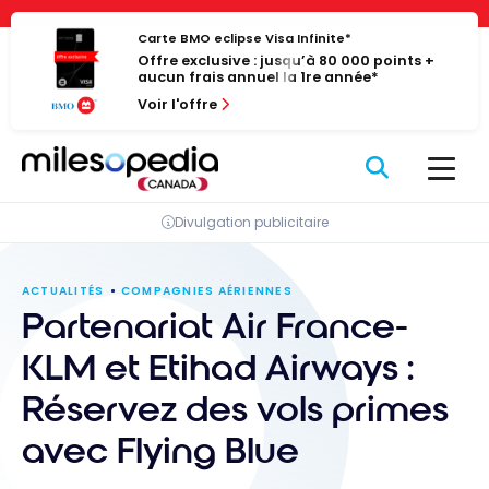
Passer
Panneau de gestion des cookies
au
Carte BMO eclipse Visa Infinite*
Offre exclusive : jusqu’à 80 000 points +
contenu
aucun frais annuel la 1re année*
Voir l'offre
Divulgation publicitaire
ACTUALITÉS
COMPAGNIES AÉRIENNES
Partenariat Air France-
KLM et Etihad Airways :
Réservez des vols primes
avec Flying Blue