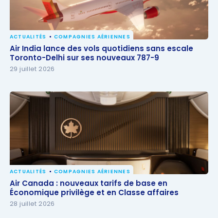
ACTUALITÉS
COMPAGNIES AÉRIENNES
Air India lance des vols quotidiens sans escale
Air India lance des vols quotidiens sans escale
Toronto-Delhi sur ses nouveaux 787-9
Toronto-Delhi sur ses nouveaux 787-9
29 juillet 2026
ACTUALITÉS
COMPAGNIES AÉRIENNES
Air Canada : nouveaux tarifs de base en
Air Canada : nouveaux tarifs de base en
Économique privilège et en Classe affaires
Économique privilège et en Classe affaires
28 juillet 2026