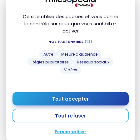
Ce site utilise des cookies et vous donne
le contrôle sur ceux que vous souhaitez
activer
NOS PARTENAIRES
(13)
Autre
Mesure d'audience
Régies publicitaires
Réseaux sociaux
Vidéos
Pour sa part, Etihad offre des vols quotidiens vers
Paris-Charles de Gaulle et Amsterdam Schiphol au
Tout accepter
départ de l’aéroport international d’Abu Dhabi.
Tout refuser
Voici les plus récentes nouvelles d’
Air France
-
KLM
et d’Etihad Airways :
Personnaliser