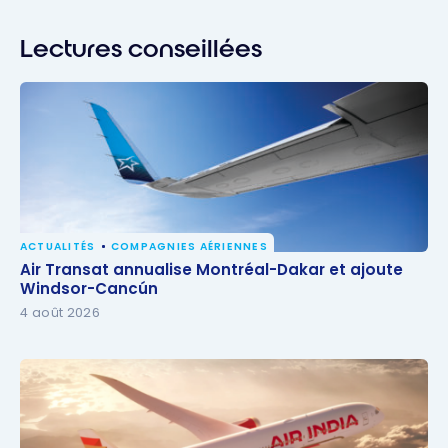
Lectures conseillées
ACTUALITÉS
COMPAGNIES AÉRIENNES
Air Transat annualise Montréal-Dakar et ajoute
Air Transat annualise Montréal-Dakar et ajoute
Windsor-Cancún
Windsor-Cancún
4 août 2026