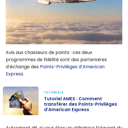
Avis aux chasseurs de points : ces deux
programmes de fidélité sont des partenaires
d’échange des
Points-Privilèges d’American
Express
.
TUTORIELS
Tutoriel AMEX : Comment
transférer des Points-Privilèges
d’American Express
Tutoriel AMEX :
Comment
Autrement dit, si vous êtes un utilisateur fréquent du