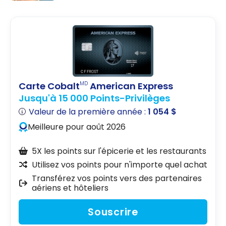
Etihad
Affaires |
Airways
AUH-FRA
rejoint
Aéroplan
comme
partenaire
Carte Cobalt
American Express
MD
Jusqu'à 15 000 Points-Privilèges
Valeur de la première année :
1 054 $
Meilleure pour août 2026
5X les points sur l'épicerie et les restaurants
Utilisez vos points pour n'importe quel achat
Transférez vos points vers des partenaires
aériens et hôteliers
Souscrire