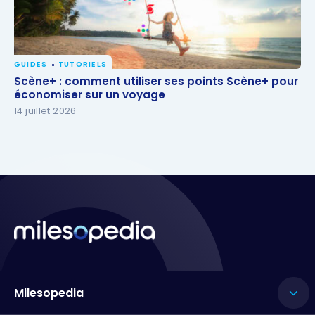
GUIDES
TUTORIELS
Scène+ : comment utiliser ses points Scène+ pour
Scène+ : comment utiliser ses points Scène+ pour
économiser sur un voyage
économiser sur un voyage
14 juillet 2026
Milesopedia