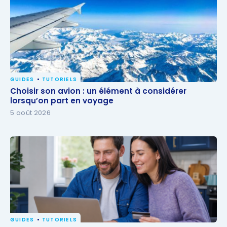
GUIDES
TUTORIELS
Choisir son avion : un élément à considérer
Choisir son avion : un élément à considérer
lorsqu’on part en voyage
lorsqu’on part en voyage
5 août 2026
GUIDES
TUTORIELS