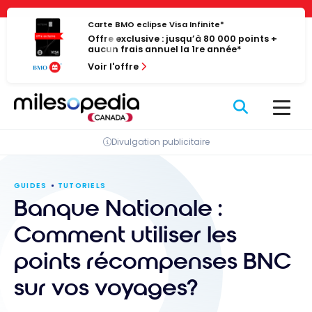
Passer
Panneau de gestion des cookies
au
Carte BMO eclipse Visa Infinite*
Offre exclusive : jusqu’à 80 000 points +
contenu
aucun frais annuel la 1re année*
Voir l'offre
Divulgation publicitaire
GUIDES
TUTORIELS
Banque Nationale :
Comment utiliser les
points récompenses BNC
sur vos voyages?