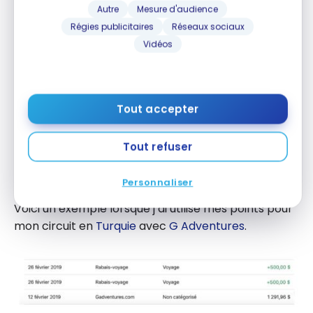
Autre
Mesure d'audience
Régies publicitaires
Réseaux sociaux
Vidéos
Tout accepter
Le rabais-voyage sera donné sous forme de crédit
au compte de carte de crédit dans les 72 heures
Tout refuser
suivant votre commande d’échange de
points
récompenses BNC
.
Personnaliser
Voici un exemple lorsque j’ai utilisé mes points pour
mon circuit en
Turquie
avec
G Adventures
.