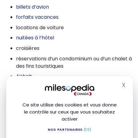
billets d’avion
forfaits vacances
locations de voiture
nuitées à l’hôtel
croisières
réservations d’un condominium ou d’un chalet à
des fins touristiques
Airbnb
X
excursions
Masq
camping
Ce site utilise des cookies et vous donne
et plus!
le contrôle sur ceux que vous souhaitez
activer
NOS PARTENAIRES
(13)