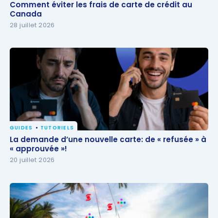
Comment éviter les frais de carte de crédit au
Comment éviter les frais de carte de crédit au
Canada
Canada
28 juillet 2026
GUIDES
TUTORIELS
La demande d’une nouvelle carte: de « refusée » à
La demande d’une nouvelle carte: de « refusée » à
« approuvée »!
« approuvée »!
20 juillet 2026