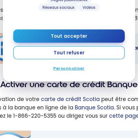
Réseaux sociaux
Vidéos
us êtes un nouvel utilisateur, créez votre profil en l
ss. Vous pouvez aussi
visiter ce site
ou appeler le 1-
Tout accepter
Les meilleures cartes de crédit America
Tout refuser
eilleures
Personnaliser
s de crédit
Activer une carte de crédit Banque
ican
ss - Août
ivation de votre
carte de crédit Scotia
peut être com
 à la banque en ligne de la
Banque Scotia
. Si vou
ez le 1-866-220-5355 ou dirigez vous sur
cette pag