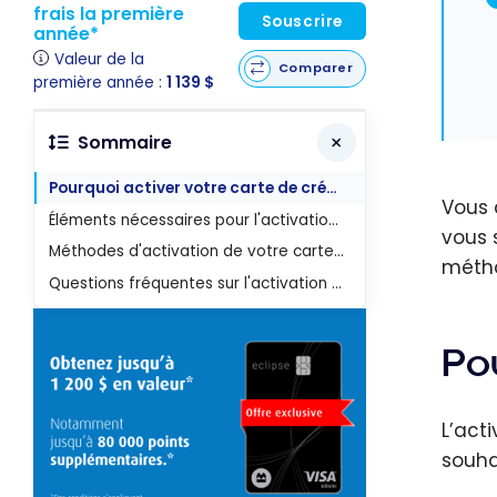
frais la première
Souscrire
année*
Valeur de la
Comparer
première année :
1 139 $
Sommaire
Pourquoi activer votre carte de crédit ?
Vous 
Éléments nécessaires pour l'activation de votre carte de crédit
vous 
Méthodes d'activation de votre carte de crédit par institution
métho
Questions fréquentes sur l'activation d'une carte de crédit
Pou
L’acti
souhai