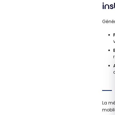
ins
Génér
La mé
mobil