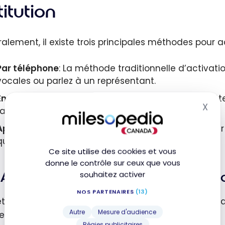
titution
alement, il existe trois principales méthodes pour 
Par téléphone
: La méthode traditionnelle d’activatio
vocales ou parlez à un représentant.
En ligne
: De plus en plus de banques proposent cette
X
rapide et sans tracas.
Mas
Application mobile
: Une manière moderne d’activer 
quelques secondes.
Ce site utilise des cookies et vous
donne le contrôle sur ceux que vous
souhaitez activer
Activer une carte de crédit Americ
NOS PARTENAIRES
(13)
thode la plus simple pour activer une carte de crédit
Autre
Mesure d'audience
e AMEX.
Régies publicitaires