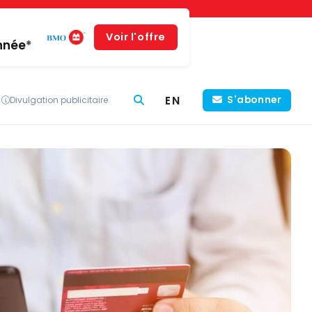
Voir l'offre
année*
EN
S'abonner
Divulgation publicitaire