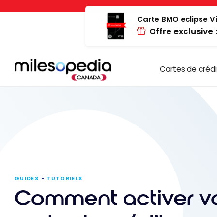
Passer
Panneau de gestion des cookies
au
Carte BMO eclipse Vi
Offre exclusive 
contenu
Cartes de crédi
GUIDES
TUTORIELS
Comment activer v