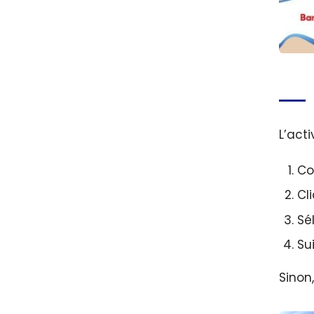
Les m
carte
Banqu
Août 
L’act
Co
Cl
Sé
Sui
Sinon