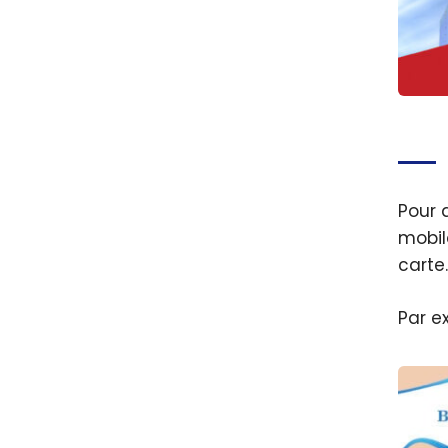
Les m
carte
Banq
Natio
Pour 
2026
mobil
carte.
Par e