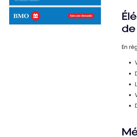
Élé
de
En rè
Mé