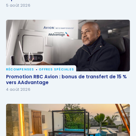
Express
5 août 2026
RÉCOMPENSES
OFFRES SPÉCIALES
Promotion RBC Avion : bonus de transfert de 15 %
Promotion RBC Avion : bonus de transfert de 15 %
vers AAdvantage
vers AAdvantage
4 août 2026