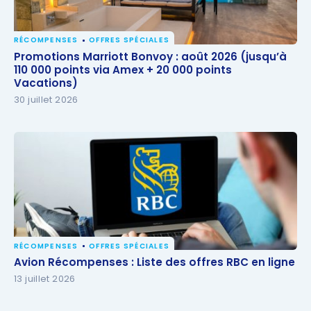
RÉCOMPENSES
OFFRES SPÉCIALES
Promotions Marriott Bonvoy : août 2026 (jusqu’à
Promotions Marriott Bonvoy : août 2026 (jusqu’à
110 000 points via Amex + 20 000 points Vacations)
110 000 points via Amex + 20 000 points
Vacations)
30 juillet 2026
RÉCOMPENSES
OFFRES SPÉCIALES
Avion Récompenses : Liste des offres RBC en ligne
Avion Récompenses : Liste des offres RBC en ligne
13 juillet 2026