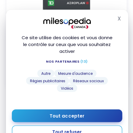
X
Masq
Carte Visa Infinite* TD
Aéroplan
MD
MD
Ce site utilise des cookies et vous donne
Jusqu'à 40 000 Points Aéroplan
†
le contrôle sur ceux que vous souhaitez
Valeur de la première année :
1 503 $
activer
Souscrire
NOS PARTENAIRES
(13)
Autre
Mesure d'audience
Comparer
En savoir plus
Régies publicitaires
Réseaux sociaux
Vidéos
Conclusion
Tout accepter
Cette offre spéciale fait suite aux récentes
nouvelles de compagnies aériennes comme
Air
Tout refuser