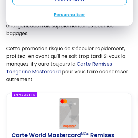
Canada
et WestJet qui ont changé la tarification
pour les bagages, mais peut être bénéfique auprès
Personnaliser
de toutes les autres compagnies aériennes qui
chargent des frais supplémentaires pour les
bagages.
Cette promotion risque de s’écouler rapidement,
profitez-en avant qu’il ne soit trop tard! Si vous la
manquez, il y aura toujours la
Carte Remises
Tangerine Mastercard
pour vous faire économiser
autrement.
EN VEDETTE
Carte World Mastercard
* Remises
MD