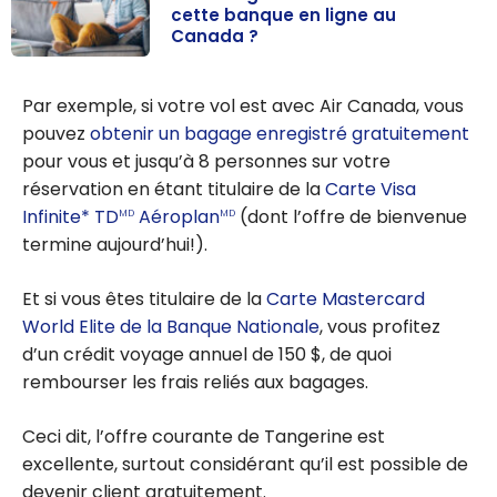
cette banque en ligne au
Canada ?
Avis Tangerine :
faut-il choisir
Par exemple, si votre vol est avec Air Canada, vous
cette banque
pouvez
obtenir un bagage enregistré gratuitement
en ligne au
pour vous et jusqu’à 8 personnes sur votre
Canada ?
réservation en étant titulaire de la
Carte Visa
Infinite* TD
Aéroplan
(dont l’offre de bienvenue
MD
MD
termine aujourd’hui!).
Et si vous êtes titulaire de la
Carte Mastercard
World Elite de la Banque Nationale
, vous profitez
d’un crédit voyage annuel de 150 $, de quoi
rembourser les frais reliés aux bagages.
Ceci dit, l’offre courante de Tangerine est
excellente, surtout considérant qu’il est possible de
devenir client gratuitement.