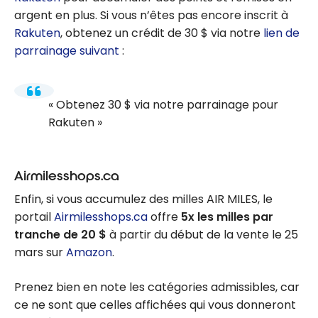
épiceries!
auprès de
argent en plus. Si vous n’êtes pas encore inscrit à
centaines
Rakuten
, obtenez un crédit de 30 $ via notre
lien de
de
parrainage suivant
:
commerce
s : carte-
cadeau Am
Obtenez 30 $ via notre parrainage pour
azon,
Rakuten
Walmart,
Netflix, etc.
Airmilesshops.ca
Enfin, si vous accumulez des milles AIR MILES, le
portail
Airmilesshops.ca
offre
5x les milles par
tranche de 20 $
à partir du début de la vente le 25
mars sur
Amazon
.
Prenez bien en note les catégories admissibles, car
ce ne sont que celles affichées qui vous donneront