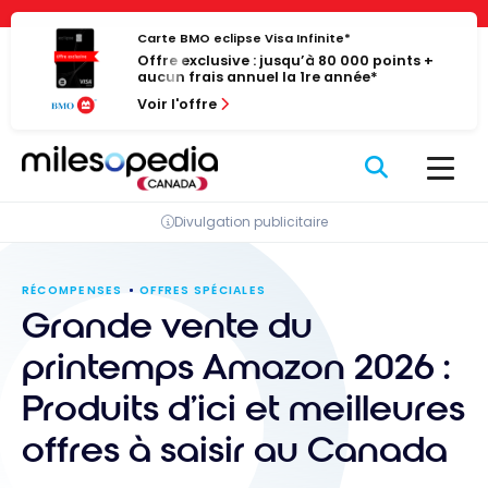
Passer
Panneau de gestion des cookies
au
Carte BMO eclipse Visa Infinite*
Offre exclusive : jusqu’à 80 000 points +
contenu
aucun frais annuel la 1re année*
Voir l'offre
Divulgation publicitaire
RÉCOMPENSES
OFFRES SPÉCIALES
Grande vente du
printemps Amazon 2026 :
Produits d’ici et meilleures
offres à saisir au Canada