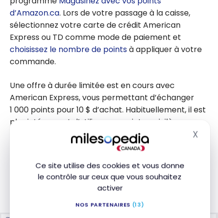
programme
Magasinez avec vos points
d’Amazon.ca
. Lors de votre passage à la caisse,
sélectionnez votre carte de crédit American
Express ou TD comme mode de paiement et
choisissez le nombre de points
à appliquer à votre
commande.
Une offre à durée limitée est en cours avec
American Express, vous permettant d’échanger
1 000 points pour 10 $ d’achat. Habituellement, il est
plus intéressant d’utiliser vos points-privilèges sur
X
votre achat
Amazon
une fois celui-ci porté sur
Masq
votre carte de crédit American Express
. En effet,
comme pour n’importe quel achat, vous pourrez
Ce site utilise des cookies et vous donne
utiliser vos points comme un crédit au compte au
le contrôle sur ceux que vous souhaitez
taux de
1 000 points-privilèges = 10 $
. Comme par
activer
exemple lors de mon achat chez IGA :
NOS PARTENAIRES
(13)