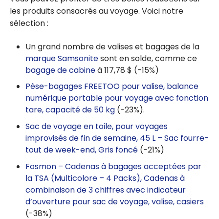
cadeaux
les produits consacrés au voyage. Voici notre
de voyage
sélection :
à offrir
Un grand nombre de valises et bagages de la
marque Samsonite
sont en solde, comme ce
bagage de cabine
à 117,78 $ (-15%)
Pèse-bagages FREETOO pour valise, balance
numérique portable pour voyage avec fonction
tare, capacité de 50 kg
(-23%).
Sac de voyage en toile, pour voyages
improvisés de fin de semaine, 45 L – Sac fourre-
tout de week-end, Gris foncé
(-21%)
Fosmon – Cadenas à bagages acceptées par
la TSA (Multicolore – 4 Packs), Cadenas à
combinaison de 3 chiffres avec indicateur
d’ouverture pour sac de voyage, valise, casiers
(-38%)