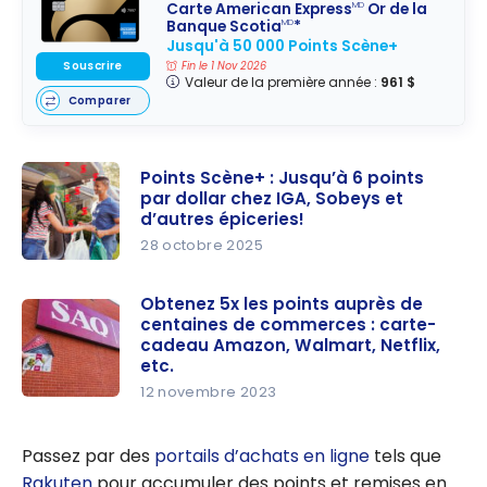
Carte American Express
Or de la
MD
Banque Scotia
*
MD
Jusqu'à 50 000 Points Scène+
Souscrire
Fin le 1 Nov 2026
Valeur de la première année :
961 $
Comparer
Points Scène+ : Jusqu’à 6 points
par dollar chez IGA, Sobeys et
d’autres épiceries!
28 octobre 2025
Points
Scène+ :
Obtenez 5x les points auprès de
centaines de commerces : carte-
Jusqu’à 6
cadeau Amazon, Walmart, Netflix,
points par
etc.
dollar chez
12 novembre 2023
IGA,
Obtenez
Sobeys et
5x les
Passez par des
portails d’achats en ligne
tels que
d’autres
points
Rakuten
pour accumuler des points et remises en