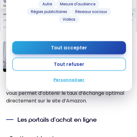
Autre
Mesure d'audience
Régies publicitaires
Réseaux sociaux
Vidéos
Tout accepter
STRATÉGIES
Magasinez avec vos points sur
Amazon : est-ce une bonne
Tout refuser
affaire?
Magasinez
Personnaliser
avec vos points
L’offre à durée limitée simplifie donc le processus et
sur Amazon :
vous permet d’obtenir le taux d’échange optimal
est-ce une
directement sur le site d’Amazon.
bonne affaire?
Les portails d’achat en ligne