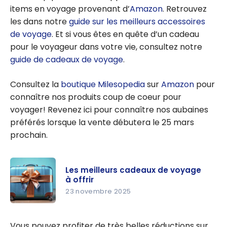
items en voyage provenant d’
Amazon
. Retrouvez
les dans notre
guide sur les meilleurs accessoires
de voyage
. Et si vous êtes en quête d’un cadeau
pour le voyageur dans votre vie, consultez notre
guide de cadeaux de voyage
.
Consultez la
boutique Milesopedia
sur
Amazon
pour
connaître nos produits coup de coeur pour
voyager! Revenez ici pour connaître nos aubaines
préférés lorsque la vente débutera le 25 mars
prochain.
Les meilleurs cadeaux de voyage
à offrir
23 novembre 2025
Les
meilleurs
Vous pouvez profiter de très belles réductions sur