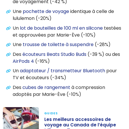
de voyagement (-42 %)
Une
pochette de voyage
identique à celle de
lululemon (-20%)
Un
lot de bouteilles de 100 ml en silicone
testées
et approuvées par Marie-Ève (-10%)
Une
trousse de toilette à suspendre
(-28%)
Des
écouteurs Beats Studio Buds
(-39 %) ou des
AirPods 4
(-16%)
Un
adaptateur / transmetteur Bluetooth
pour
TV et écouteurs (-34%)
Des
cubes de rangement
à compression
adoptés par Marie-Ève (-10%)
GUIDES
Les meilleurs accessoires de
voyage au Canada de l’équipe