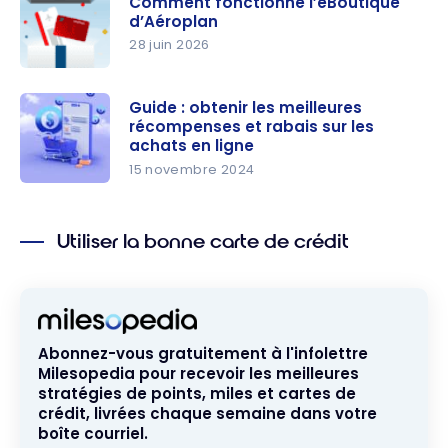
Comment fonctionne l’eBoutique
d’Aéroplan
28 juin 2026
Comment
fonctionne
Guide : obtenir les meilleures
récompenses et rabais sur les
l’eBoutique
achats en ligne
d’Aéroplan
15 novembre 2024
Guide :
obtenir les
Utiliser la bonne carte de crédit
meilleures
récompen
ses et
rabais sur
les achats
Abonnez-vous gratuitement à l'infolettre
en ligne
Milesopedia pour recevoir les meilleures
stratégies de points, miles et cartes de
crédit, livrées chaque semaine dans votre
boîte courriel.