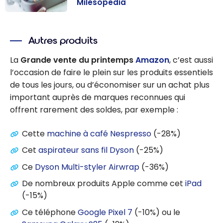
Milesopedia
Les meilleurs
accessoires de
Autres produits
voyage au
Canada de
La
Grande vente du printemps
Amazon
, c’est aussi
l’équipe
l’occasion de faire le plein sur les produits essentiels
Milesopedia
de tous les jours, ou d’économiser sur un achat plus
important auprès de marques reconnues qui
offrent rarement des soldes, par exemple :
Cette
machine à café Nespresso
(-28%)
Cet
aspirateur sans fil Dyson
(-25%)
Ce
Dyson Multi-styler Airwrap
(-36%)
De nombreux produits Apple comme cet
iPad
(-15%)
Ce téléphone
Google Pixel 7
(-10%) ou le