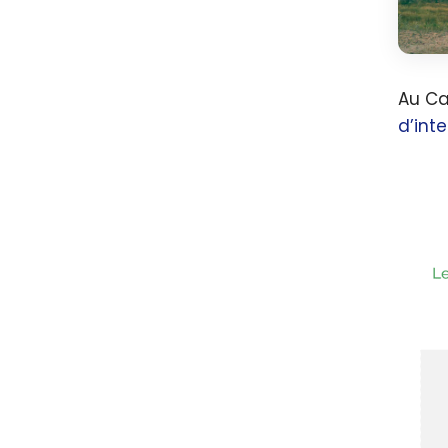
Au Ca
d’int