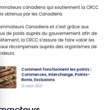
nsommateurs canadiens qui soutiennent la CRCC
es obtenus par les Canadiens.
nsommateurs Canadiens et c’est grâce aux
plus de poids auprès du gouvernement afin de
ement, la CRCC s’assure de faire valoir les
s aux récompenses auprès des organismes de
ideurs.
quer le bandeau des cookies
Comment fonctionnent les points :
Commerces, Interchange, Points-
Bonis, Exclusions
13 août 2021
omment
nctionn
t les
ommateurs