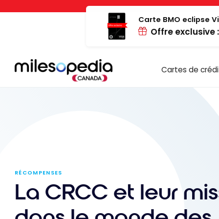
Passer
Panneau de gestion des cookies
au
Carte BMO eclipse Vi
Offre exclusive 
contenu
Cartes de crédi
RÉCOMPENSES
La CRCC et leur mis
dans le monde des