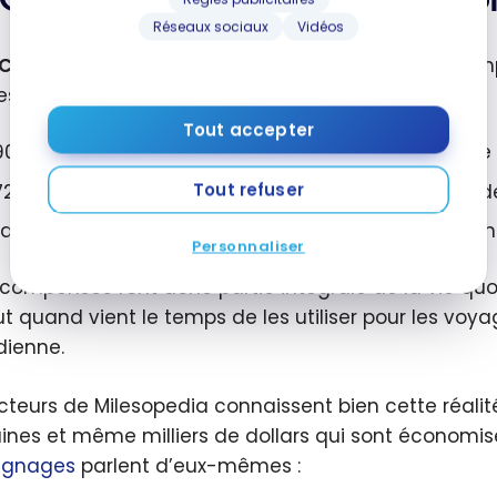
ipti
poi
Réseaux sociaux
Vidéos
C
CC
reconnaît l’importance des points et des récom
ent
es,
es à l’appui :
In
da?
ge
Tout accepter
90 % des Canadiens possèdent au moins une carte 
Po
Bo
Tout refuser
72 % de ces cartes de crédit permettent d’obtenir
Ex
La famille canadienne moyenne accumule au moins
Personnaliser
écompenses font donc partie intégrale de la vie 
ut quand vient le temps de les utiliser pour les voya
dienne.
ecteurs de Milesopedia connaissent bien cette réalit
ines et même milliers de dollars qui sont économi
ignages
parlent d’eux-mêmes :