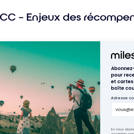
CC – Enjeux des récompe
Abonnez-v
pour rece
et cartes
boîte cour
Adresse cou
En vous abonn
acceptez no