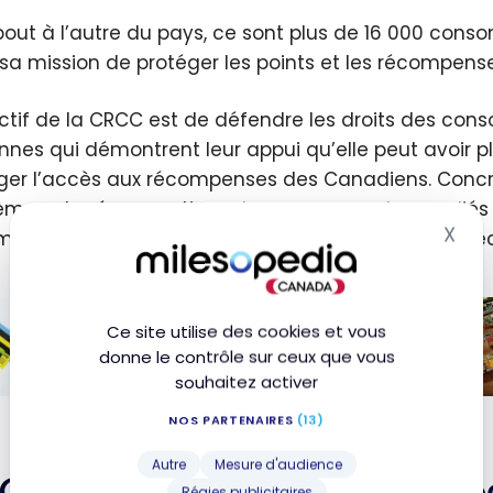
bout à l’autre du pays, ce sont plus de 16 000 co
sa mission de protéger les points et les récompens
ectif de la CRCC est de défendre les droits des co
nnes qui démontrent leur appui qu’elle peut avoir 
ger l’accès aux récompenses des Canadiens. Concrèt
èmes et préoccupations des consommateurs relié
X
mentation, des représentants élus et des autres déc
Mas
Pourquoi les bonus de souscription
Ce site utilise des cookies et vous
existent au Canada?
donne le contrôle sur ceux que vous
3 janvier 2022
souhaitez activer
uoi
C
NOS PARTENAIRES
(13)
onus
fo
Autre
Mesure d'audience
en
CC – Au service des cons
Régies publicitaires