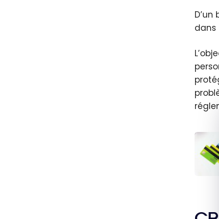
D’un 
dans 
L’obj
perso
proté
probl
régle
Pourq
les b
de
CR