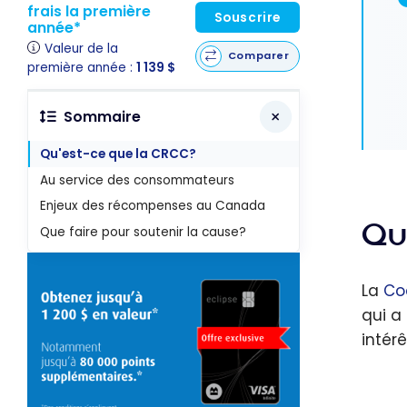
frais la première
Souscrire
année*
Valeur de la
Comparer
première année :
1 139 $
Sommaire
Qu'est-ce que la CRCC?
Au service des consommateurs
Enjeux des récompenses au Canada
Qu
Que faire pour soutenir la cause?
La
Co
qui a
intér