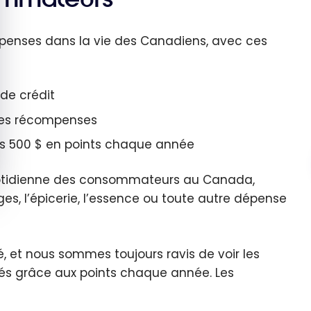
nts :
ommerc
penses dans la vie des Canadiens, avec ces
terchan
,
de crédit
ints-
nis,
 des récompenses
clusions
 500 $ en points chaque année
quotidienne des consommateurs au Canada,
ges, l’épicerie, l’essence ou toute autre dépense
é, et nous sommes toujours ravis de voir les
sés grâce aux points chaque année. Les