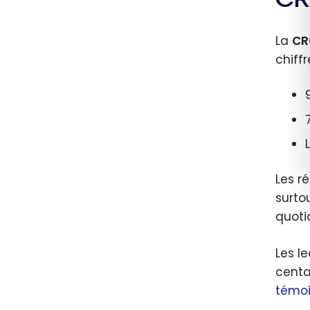
souscr
on
La
CR
exist
chiffr
au
Cana
Les r
surto
quoti
Les l
centa
témo