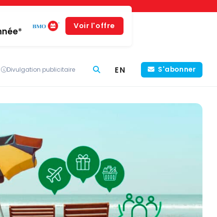
Voir l'offre
année*
EN
S'abonner
Divulgation publicitaire