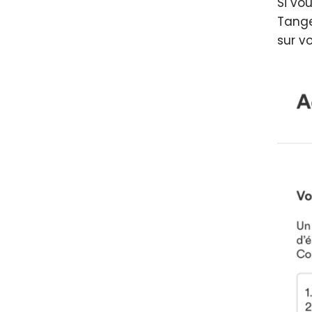
Si vo
Tange
sur v