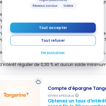
 les principales caractéristiques du compte d’éparg
Réseaux sociaux
Vidéos
Aucuns frais de service ni autres frais
Pas de solde minimum requise
Taux d’intérêt compétitif
Tout accepter
Intérêt calculé quotidiennement et versé mensuell
Possibilité de gérer votre épargne via l’appli mobile
Tout refuser
ux promotionnel s’applique sur les nouveaux dépôt
Personnaliser
d’intérêt régulier de 0,30 % et aucun solde minimum
Compte d’épargne Tange
OFFRE SPÉCIALE
Obtenez un taux d’intérê