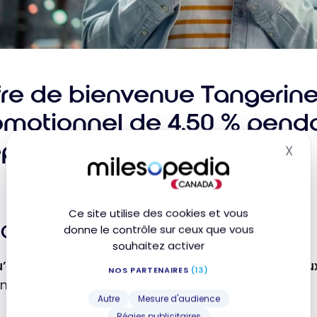
fre de bienvenue Tangerine 
omotionnel de 4,50 % penda
épargne Tangerine
X
Mas
Ce site utilise des cookies et vous
Compte d’épargne Tangerine
donne le contrôle sur ceux que vous
souhaitez activer
’au 30 novembre 2026
, vous pouvez obtenir un
tau
NOS PARTENAIRES
(13)
nt un compte d’épargne de Tangerine!
Autre
Mesure d'audience
Régies publicitaires