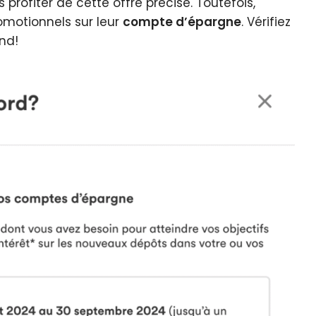
 profiter de cette offre précise. Toutefois,
omotionnels sur leur
compte d’épargne
. Vérifiez
nd!