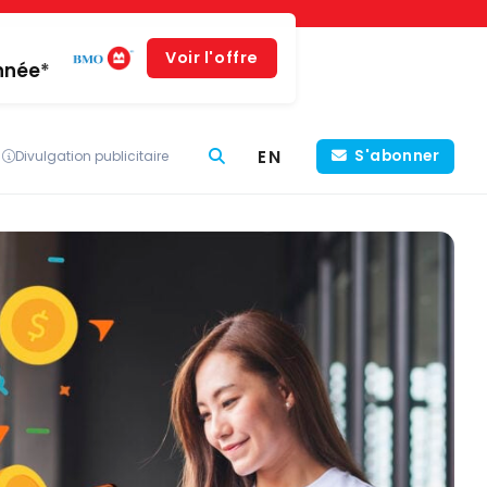
Voir l'offre
année*
EN
S'abonner
Divulgation publicitaire