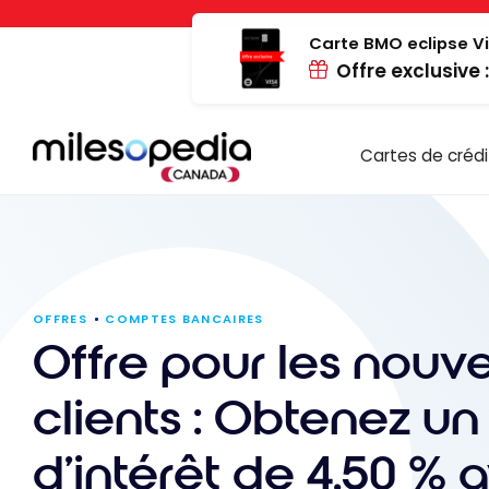
Passer
Panneau de gestion des cookies
au
Carte BMO eclipse Vi
Offre exclusive 
contenu
Cartes de crédi
OFFRES
COMPTES BANCAIRES
Offre pour les nouv
clients : Obtenez un
d’intérêt de 4,50 % 