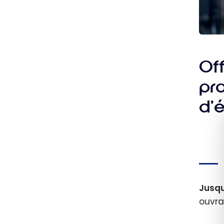
Of
pr
d’
Jusqu
ouvra