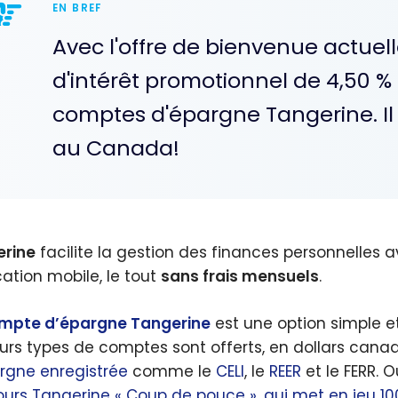
EN BREF
Avec l'offre de bienvenue actuel
d'intérêt promotionnel de 4,50 %
comptes d'épargne Tangerine. Il s
au Canada!
rine
facilite la gestion des finances personnelles a
cation mobile, le tout
sans frais mensuels
.
mpte d’épargne Tangerine
est une option simple et
eurs types de comptes sont offerts, en dollars cana
rgne enregistrée
comme le
CELI
, le
REER
et le FERR. 
urs Tangerine « Coup de pouce », qui met en jeu 10