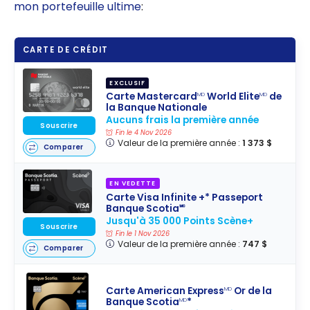
mon portefeuille ultime
:
CARTE DE CRÉDIT
EXCLUSIF
Carte Mastercard
World Elite
de
MD
MD
la Banque Nationale
Aucuns frais la première année
Souscrire
Fin le 4 Nov 2026
Valeur de la première année :
1 373 $
Comparer
EN VEDETTE
Carte Visa Infinite +* Passeport
Banque Scotia🅪
Jusqu'à 35 000 Points Scène+
Souscrire
Fin le 1 Nov 2026
Valeur de la première année :
747 $
Comparer
Carte American Express
Or de la
MD
Banque Scotia
*
MD