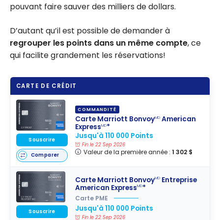
pouvant faire sauver des milliers de dollars.
D’autant qu’il est possible de demander à
regrouper les points dans un même compte
, ce
qui facilite grandement les réservations!
CARTE DE CRÉDIT
COMMANDITÉ
Carte Marriott Bonvoy
American
MD
Express
*
MD
Jusqu'à 110 000 Points
Souscrire
Fin le 22 Sep 2026
Valeur de la première année :
1 302 $
Comparer
Carte Marriott Bonvoy
Entreprise
MD
American Express
*
MD
Carte PME
Jusqu'à 110 000 Points
Souscrire
Fin le 22 Sep 2026