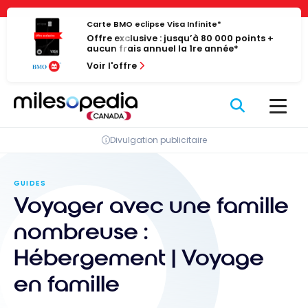
Passer
Panneau de gestion des cookies
au
Carte BMO eclipse Visa Infinite*
Offre exclusive : jusqu’à 80 000 points +
contenu
aucun frais annuel la 1re année*
Voir l'offre
Divulgation publicitaire
GUIDES
Voyager avec une famille
nombreuse :
Hébergement | Voyage
en famille