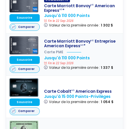
COMMANDITÉ
Carte Marriott Bonvoy
American
MD
Express
*
MD
Jusqu'à 110 000 Points
Souscrire
Fin le 22 Sep 2026
Valeur de la première année :
1 302 $
Comparer
Carte Marriott Bonvoy
Entreprise
MD
American Express
*
MD
Carte PME
Jusqu'à 110 000 Points
Souscrire
Fin le 22 Sep 2026
Valeur de la première année :
1 337 $
Comparer
Carte Cobalt
American Express
MD
Jusqu'à 15 000 Points-Privilèges
Valeur de la première année :
1 054 $
Souscrire
Comparer