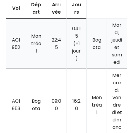
Dép
Arri
Jou
Vol
art
vée
rs
Mar
04:1
di,
Mon
5
AC1
22:4
Bog
jeudi
tréa
(+1
952
5
ota
et
l
jour
sam
)
edi
Mer
cre
di,
Mon
ven
AC1
Bog
09:0
16:2
tréa
dre
953
ota
0
0
l
di et
dim
anc