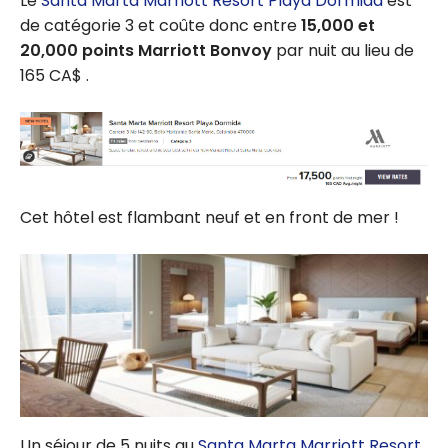
Le
Santa Marta Marriott Resort Playa Dormida
est
de catégorie 3 et coûte donc entre
15,000 et
20,000 points Marriott Bonvoy
par nuit au lieu de
165 CA$ .
Cet hôtel est flambant neuf et en front de mer !
Un séjour de 5 nuits au
Santa Marta Marriott Resort