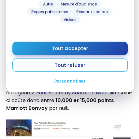
Autre
Mesure d'audience
Régies publicitaires
Réseaux sociaux
Vidéos
Tout accepter
Tout refuser
Medellin
Personnaliser
À Medellin, il y a un hôtel Marriott Bonvoy de
catégorie 2:
Four Points by Sheraton Medellin
. Celui-
ci coûte donc entre
10,000 et 15,000 points
Marriott Bonvoy
par nuit.