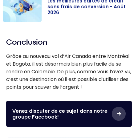
Les meilleures cartes de crédit
sans frais de conversion - Août
2026
Les meilleures
cartes de
Conclusion
crédit sans frais
de conversion -
Grâce au nouveau vol d’Air Canada entre Montréal
Août 2026
et Bogota, il est désormais bien plus facile de se
rendre en Colombie. De plus, comme vous l’avez vu,
c’est une destination où il est possible d’utiliser des
points pour sauver de l’argent !
Venez discuter de ce sujet dans notre
groupe Facebook!