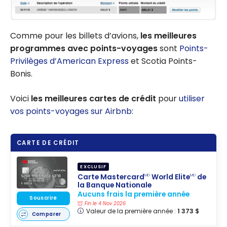
Comme pour les billets d’avions,
les meilleures
programmes avec points-voyages
sont
Points-
Privilèges d’American Express
et Scotia Points-
Bonis.
Voici
les meilleures cartes de crédit
pour
utiliser
vos points-voyages sur Airbnb
:
CARTE DE CRÉDIT
EXCLUSIF
Carte Mastercard
World Elite
de
MD
MD
la Banque Nationale
Aucuns frais la première année
Souscrire
Fin le 4 Nov 2026
Valeur de la première année :
1 373 $
Comparer