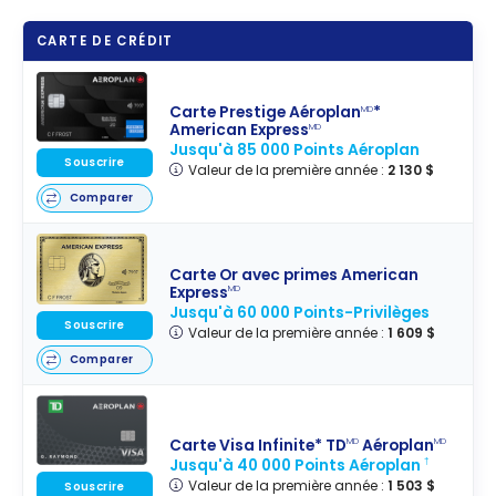
CARTE DE CRÉDIT
Carte Prestige Aéroplan
*
MD
American Express
MD
Jusqu'à 85 000 Points Aéroplan
Souscrire
Valeur de la première année :
2 130 $
Comparer
Carte Or avec primes American
Express
MD
Jusqu'à 60 000 Points-Privilèges
Souscrire
Valeur de la première année :
1 609 $
Comparer
Carte Visa Infinite* TD
Aéroplan
MD
MD
Jusqu'à 40 000 Points Aéroplan
†
Valeur de la première année :
1 503 $
Souscrire