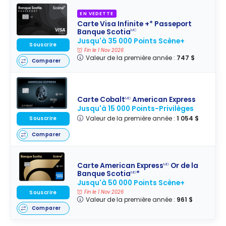
EN VEDETTE
Carte Visa Infinite +* Passeport
Banque Scotia
MC
Jusqu'à 35 000 Points Scène+
Souscrire
Fin le 1 Nov 2026
Valeur de la première année :
747 $
Comparer
Carte Cobalt
American Express
MD
Jusqu'à 15 000 Points-Privilèges
Valeur de la première année :
1 054 $
Souscrire
Comparer
Carte American Express
Or de la
MD
Banque Scotia
*
MD
Jusqu'à 50 000 Points Scène+
Souscrire
Fin le 1 Nov 2026
Valeur de la première année :
961 $
Comparer