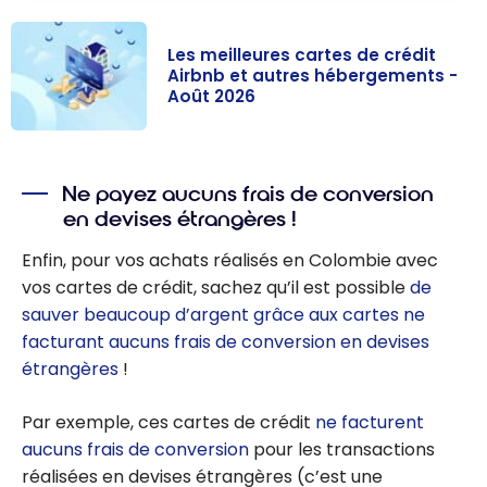
Les meilleures cartes de crédit
Airbnb et autres hébergements -
Août 2026
Les meilleures
cartes de
Ne payez aucuns frais de conversion
crédit Airbnb et
en devises étrangères !
autres
hébergements
Enfin, pour vos achats réalisés en Colombie avec
- Août 2026
vos cartes de crédit, sachez qu’il est possible
de
sauver beaucoup d’argent grâce aux cartes ne
facturant aucuns frais de conversion en devises
étrangères
!
Par exemple, ces cartes de crédit
ne facturent
aucuns frais de conversion
pour les transactions
réalisées en devises étrangères (c’est une