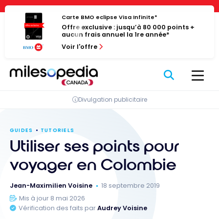
Passer
Panneau de gestion des cookies
au
Carte BMO eclipse Visa Infinite*
Offre exclusive : jusqu’à 80 000 points +
contenu
aucun frais annuel la 1re année*
Voir l'offre
Divulgation publicitaire
GUIDES
TUTORIELS
Utiliser ses points pour
voyager en Colombie
Jean-Maximilien Voisine
18 septembre 2019
Mis à jour 8 mai 2026
Vérification des faits par
Audrey Voisine