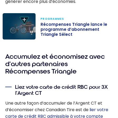
générer encore plus d’économies.
PROGRAMMES
Récompenses Triangle lance le
programme d’abonnement
Triangle Sélect
Récompenses
Triangle lance
Accumulez et économisez avec
le programme
d’abonnement
d’autres partenaires
Triangle Sélect
Récompenses Triangle
Liez votre carte de crédit RBC pour 3X
l’Argent CT
Une autre façon d’accumuler de l’Argent CT et
d’économiser chez Canadian Tire est de
lier votre
carte de crédit RBC admissible à votre compte