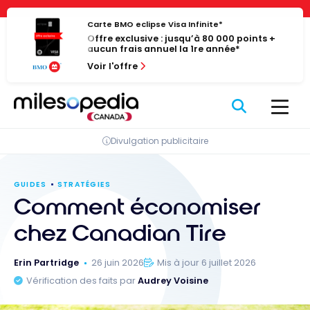
Passer
Panneau de gestion des cookies
au
Carte BMO eclipse Visa Infinite*
Offre exclusive : jusqu’à 80 000 points +
contenu
aucun frais annuel la 1re année*
Voir l'offre
Divulgation publicitaire
GUIDES
STRATÉGIES
Comment économiser
chez Canadian Tire
Erin Partridge
26 juin 2026
Mis à jour 6 juillet 2026
Vérification des faits par
Audrey Voisine