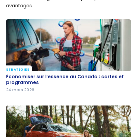
avantages.
STRATÉGIES
Économiser sur l’essence au Canada : cartes et
Économiser sur l’essence au Canada : cartes et
programmes
programmes
24 mars 2026