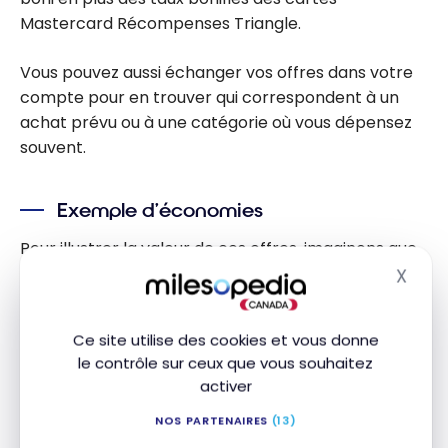
Mastercard Récompenses Triangle.
Vous pouvez aussi échanger vos offres dans votre
compte pour en trouver qui correspondent à un
achat prévu ou à une catégorie où vous dépensez
souvent.
Exemple d’économies
Pour illustrer la valeur de ces offres, imaginons que
vous achetez un nouveau BBQ à 500 $ chez
X
Masq
Canadian Tire. Vous consultez les offres
personnalisées de votre compte Triangle et vous
Ce site utilise des cookies et vous donne
voyez une offre de 10X sur les BBQ et la cuisson
le contrôle sur ceux que vous souhaitez
extérieure, et une autre « Dépensez 80 $ et obtenez
activer
10 $ en Argent CT ».
NOS PARTENAIRES
(13)
Avant l’achat, vous activez ces deux offres, puis