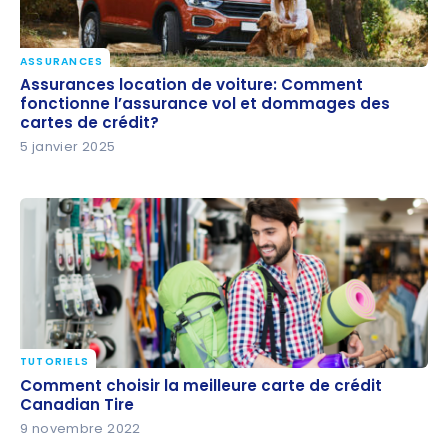
ASSURANCES
Assurances location de voiture: Comment
Assurances location de voiture: Comment
fonctionne l’assurance vol et dommages des
fonctionne l’assurance vol et dommages des
cartes de crédit?
cartes de crédit?
5 janvier 2025
TUTORIELS
Comment choisir la meilleure carte de crédit
Comment choisir la meilleure carte de crédit
Canadian Tire
Canadian Tire
9 novembre 2022