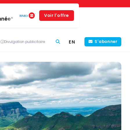
Voir l'offre
année*
EN
S'abonner
Divulgation publicitaire