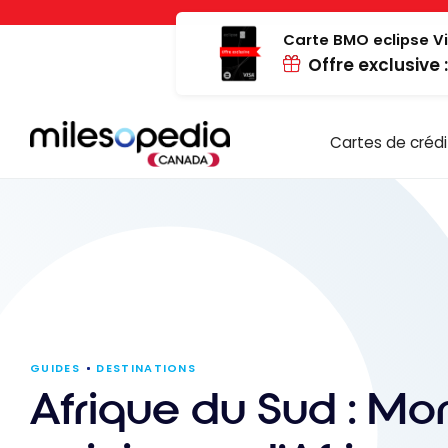
Passer
Panneau de gestion des cookies
au
Carte BMO eclipse Vi
Offre exclusive 
contenu
Cartes de crédi
GUIDES
DESTINATIONS
Afrique du Sud : Mo