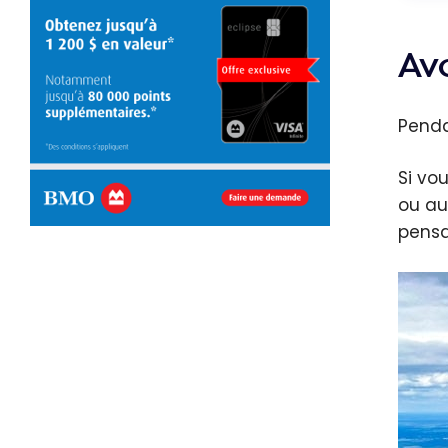
Av
Penda
Si vo
ou au
pensa