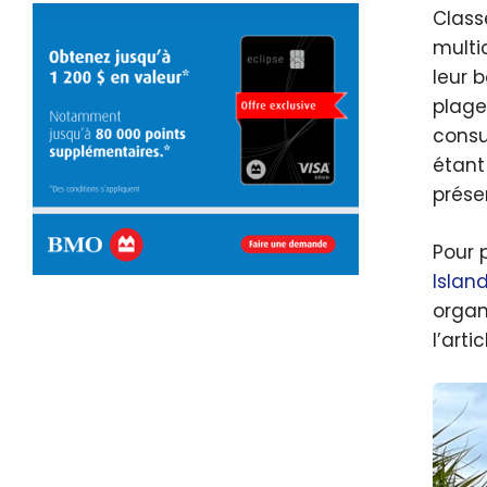
Class
multi
leur b
plages
consu
étant
préser
Pour 
Islan
organ
l’arti