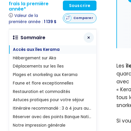
frais la première
Souscrire
année*
Valeur de la
Comparer
première année :
1 139 $
Sommaire
Accès aux îles Kerama
Hébergement sur Aka
Les
î
Déplacements sur les îles
quara
Plages et snorkeling aux Kerama
avec 
Faune et flore exceptionnelles
« Ker
Restauration et commodités
tous 
Astuces pratiques pour votre séjour
snork
Itinéraire recommandé : 3 à 4 jours aux Kerama
Réserver avec des points Banque Nationale
Si vo
Notre impression générale