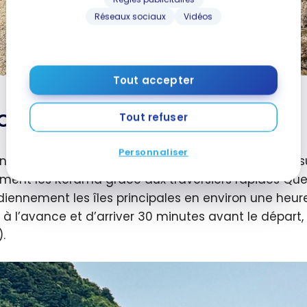
Réseaux sociaux
Vidéos
Tout accepter
cès aux îles Kerama
Tout refuser
Personnaliser
int d’entrée reste l’aéroport international de Naha,
ement les Kerama grâce aux traversiers rapides Queen
diennement les îles principales en environ une heur
ts à l’avance et d’arriver 30 minutes avant le départ
.