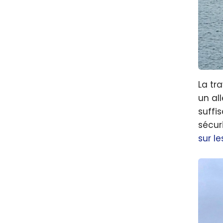
La tr
un al
suffi
sécur
sur l