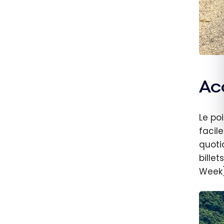
Ac
Le po
facil
quoti
bille
Week)