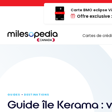
Passer
Panneau de gestion des cookies
au
Carte BMO eclipse Vi
Offre exclusive 
contenu
Cartes de crédi
GUIDES
DESTINATIONS
Guide île Kerama :