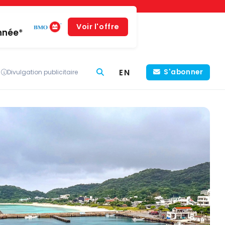
Voir l'offre
année*
EN
S'abonner
Divulgation publicitaire