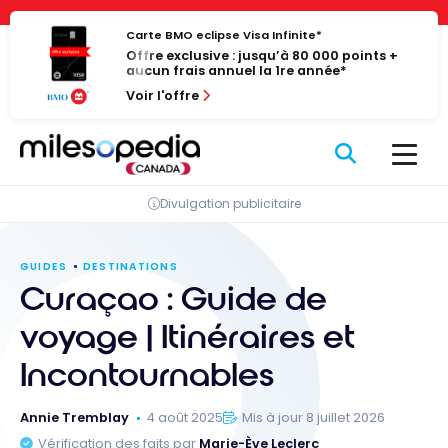
Passer
Panneau de gestion des cookies
au
Carte BMO eclipse Visa Infinite*
Offre exclusive : jusqu’à 80 000 points +
contenu
aucun frais annuel la 1re année*
Voir l'offre
Divulgation publicitaire
GUIDES
DESTINATIONS
Curaçao : Guide de
voyage | Itinéraires et
Incontournables
Annie Tremblay
4 août 2025
Mis à jour 8 juillet 2026
Vérification des faits par
Marie-Ève Leclerc