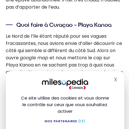
pas d’apporter de l’eau.
Quoi faire à Curaçao – Playa Kanoa
Le Nord de l’île étant réputé pour ses vagues
fracassantes, nous avions envie d’aller découvrir ce
côté qui semble si différent du côté Sud. Alors on
ouvre
google map
et nous mettons le cap sur
Playa Kanoa en ne sachant pas trop à quoi nous
attendre. Nous arrivons dans un champs volcanique
X
avec des éoliennes en toile de fond. Je comprends
Masq
mieux pourquoi cet endroit est privilégié pour le kite
et le surf!
Ce site utilise des cookies et vous donne
le contrôle sur ceux que vous souhaitez
Nous avons aussi fait la rencontre d’un Québécois,
activer
lui aussi à la rencontre de l’improviste! Nous avons
NOS PARTENAIRES
(13)
passé quelques jours ensemble suite à cette