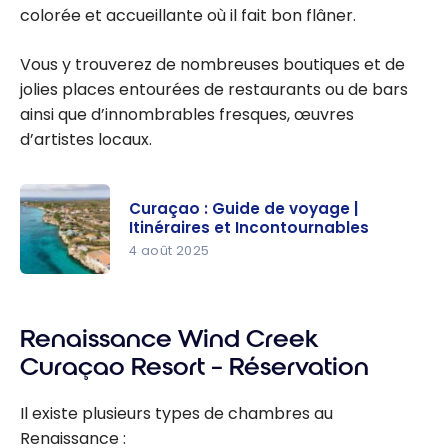
colorée et accueillante où il fait bon flâner.
Vous y trouverez de nombreuses boutiques et de
jolies places entourées de restaurants ou de bars
ainsi que d’innombrables fresques, œuvres
d’artistes locaux.
Curaçao : Guide de voyage |
Itinéraires et Incontournables
4 août 2025
Curaçao :
Guide de
Renaissance Wind Creek
voyage |
Itinéraires
Curaçao Resort – Réservation
et
Incontourn
Il existe plusieurs types de chambres au
ables
Renaissance :