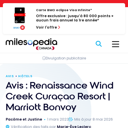
Passer
Panneau de gestion des cookies
au
Carte BMO eclipse Visa Infinite*
Offre exclusive : jusqu’à 80 000 points +
contenu
aucun frais annuel la 1re année*
Voir l'offre
Divulgation publicitaire
AVIS
HÔTELS
Avis : Renaissance Wind
Creek Curaçao Resort |
Marriott Bonvoy
Pacôme et Justine
1 mars 2023
Mis à jour 8 mai 2026
Vérification des faits par
Marie-Ève Leclerc