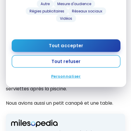
Autre
Mesure d'audience
Régies publicitaires
Réseaux sociaux
Vidéos
Renaissance Wind Creek
Curaçao Resort – Chambre
Tout accepter
Récemment rénovée, notre chambre avec deux lits
Queen était très propre et disposait de beaucoup
Tout refuser
de rangement avec un garde-robe, une console
sous la télévision et un système d’étagères et de
Personnaliser
crochets très pratiques pour faire sécher les
serviettes après la piscine.
Nous avions aussi un petit canapé et une table.