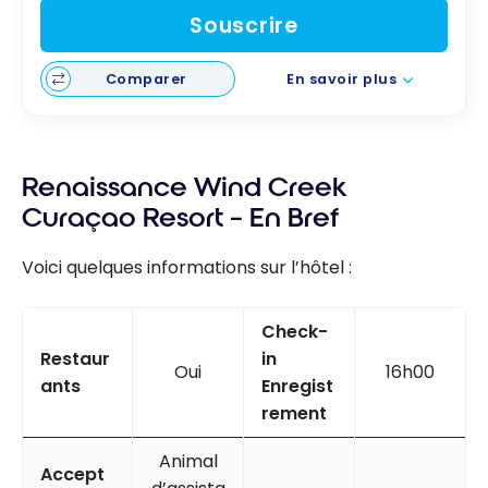
Souscrire
Comparer
En savoir plus
Renaissance Wind Creek
Curaçao Resort – En Bref
Voici quelques informations sur l’hôtel :
Check-
Restaur
in
Oui
16h00
ants
Enregist
rement
Animal
Accept