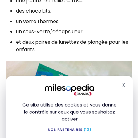
une petite bouteille de rosé,
des chocolats,
un verre thermos,
un sous-verre/décapsuleur,
et deux paires de lunettes de plongée pour les
enfants.
X
Masq
Ce site utilise des cookies et vous donne
le contrôle sur ceux que vous souhaitez
activer
NOS PARTENAIRES
(13)