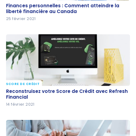
Finances personnelles : Comment atteindre la
Finances personnelles : Comment atteindre la
liberté financière au Canada
liberté financière au Canada
25 février 2021
SCORE DE CRÉDIT
Reconstruisez votre Score de Crédit avec Refresh
Reconstruisez votre Score de Crédit avec Refresh
Financial
Financial
14 février 2021