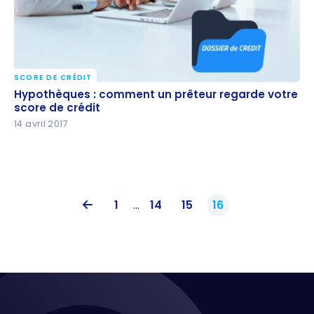
SCORE DE CRÉDIT
Hypothèques : comment un prêteur regarde votre
Hypothèques : comment un prêteur regarde votre
score de crédit
score de crédit
14 avril 2017
1
...
14
15
16