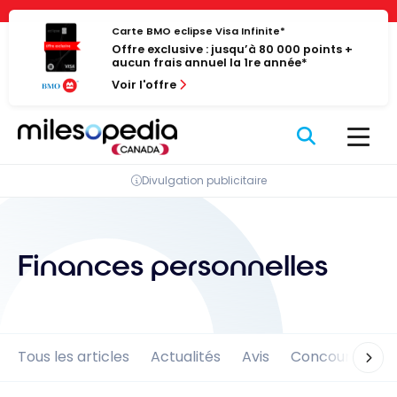
Passer
Panneau de gestion des cookies
au
Carte BMO eclipse Visa Infinite*
Offre exclusive : jusqu’à 80 000 points +
contenu
aucun frais annuel la 1re année*
Voir l'offre
Divulgation publicitaire
Finances personnelles
Tous les articles
Actualités
Avis
Concours
En