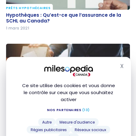
PRÊTS HYPOTHÉCAIRES
Hypothèques : Qu’est-ce que l’assurance de la SCHL
Hypothèques : Qu’est-ce que l’assurance de la
au Canada?
SCHL au Canada?
1 mars 2021
X
Masq
Ce site utilise des cookies et vous donne
le contrôle sur ceux que vous souhaitez
PRÊTS HYPOTHÉCAIRES
Hypothèques : Comment déterminer le montant de
activer
Hypothèques : Comment déterminer le montant
vos versements hypothécaires
de vos versements hypothécaires
NOS PARTENAIRES
(13)
1 mars 2021
Autre
Mesure d'audience
Régies publicitaires
Réseaux sociaux