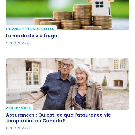
FINANCES PERSONNELLES
Le mode de vie frugal
Le mode de vie frugal
9 mars 2021
ASSURANCES
Assurances : Qu’est-ce que l’assurance vie
Assurances : Qu’est-ce que l’assurance vie
temporaire au Canada?
temporaire au Canada?
8 mars 2021