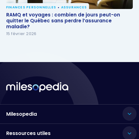
FINANCES PERSONNELLES
ASSURANCES
RAMQ et voyages : combien de jours peut-on
RAMQ et voyages : combien de jours peut-on
quitter le Québec sans perdre l’assurance maladie?
quitter le Québec sans perdre l’assurance
maladie?
15 février 2026
Milesopedia
Ressources utiles