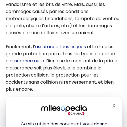
vandalisme et les bris de vitre. Mais, aussi, les
dommages causés par les conditions
météorologiques (inondations, tempête de vent ou
de grêle, chute d’arbres, etc.) et les dommages
causés par une collision avec un animal.
Finalement, l’
assurance tous risques
offre la plus
grande protection parmi tous les types de police
d’
assurance auto
. Bien que le montant de la prime
d’assurance soit plus élevé, elle combine la
protection collision, la protection pour les
accidents sans collision ni renversement, et bien
plus encore.
Vérifiez les conditions et les exclusions dans votre
X
Masq
contrat d’assurance auto ou lorsque vous
comparez des soumissions d’assurance auto
en
Ce site utilise des cookies et vous donne
ligne. Si vous avez des questions, n’hésitez pas à