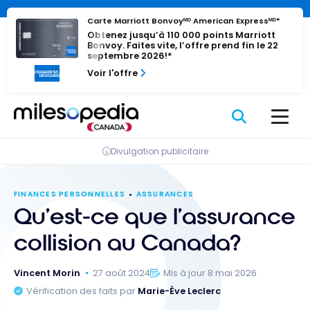
Passer
Panneau de gestion des cookies
Carte Marriott Bonvoyᴹᴰ American Expressᴹᴰ*
au
Obtenez jusqu’à 110 000 points Marriott
contenu
Bonvoy. Faites vite, l’offre prend fin le 22
septembre 2026!*
Voir l'offre
Divulgation publicitaire
FINANCES PERSONNELLES
ASSURANCES
Qu’est-ce que l’assurance
collision au Canada?
Vincent Morin
27 août 2024
Mis à jour 8 mai 2026
Vérification des faits par
Marie-Ève Leclerc