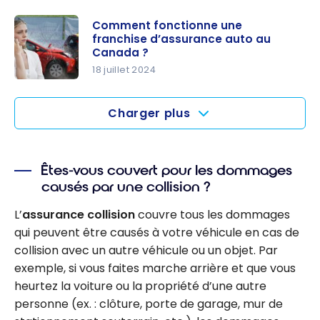
Qu’est-ce
Canada ?
que la
Comment fonctionne une
franchise d’assurance auto au
responsabi
Canada ?
lité civile
18 juillet 2024
de
Comment
l’assurance
fonctionne
Charger plus
auto ?
une
franchise
d’assuranc
Êtes-vous couvert pour les dommages
e auto au
causés par une collision ?
Canada ?
L’
assurance collision
couvre tous les dommages
qui peuvent être causés à votre véhicule en cas de
collision avec un autre véhicule ou un objet. Par
exemple, si vous faites marche arrière et que vous
heurtez la voiture ou la propriété d’une autre
personne (ex. : clôture, porte de garage, mur de