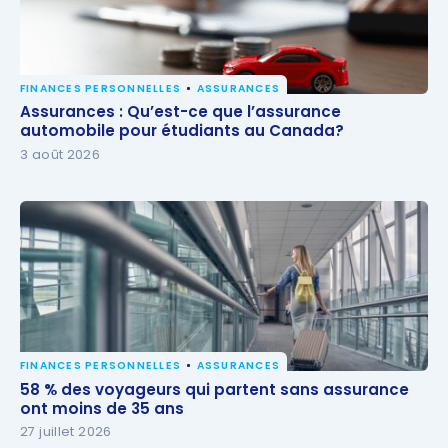
FINANCES PERSONNELLES
ASSURANCES
Assurances : Qu’est-ce que l’assurance automobile
Assurances : Qu’est-ce que l’assurance
pour étudiants au Canada?
automobile pour étudiants au Canada?
3 août 2026
FINANCES PERSONNELLES
ASSURANCES
58 % des voyageurs qui partent sans assurance ont
58 % des voyageurs qui partent sans assurance
moins de 35 ans
ont moins de 35 ans
27 juillet 2026