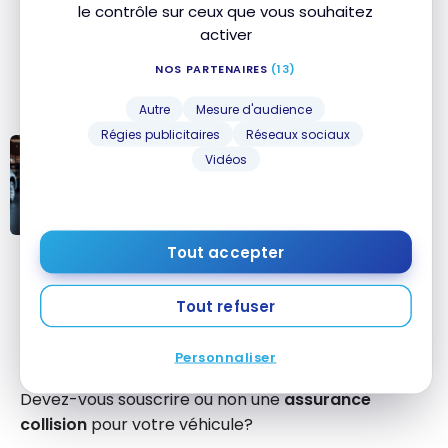
le contrôle sur ceux que vous souhaitez
discuter avec un agent d’assurance ou un courtier
activer
d’assurance comme
ClicAssure
pour bien
comprendre la couverture d’assurance requise
NOS PARTENAIRES
(13)
selon vos besoins.
Autre
Mesure d'audience
Régies publicitaires
Réseaux sociaux
Vidéos
ASSURANCES
Qu’est-ce qu’une assurance auto
tous risques au Canada ?
Qu’est-ce
Tout accepter
qu’une
Avez-vous besoin d’une assurance
assurance auto
Tout refuser
tous risques au
collision ?
Canada ?
Personnaliser
Voilà la question que plusieurs personnes se posent!
Devez-vous souscrire ou non une
assurance
collision
pour votre véhicule?