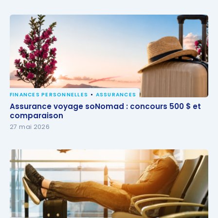
FINANCES PERSONNELLES
ASSURANCES
Assurance voyage soNomad : concours 500 $ et
Assurance voyage soNomad : concours 500 $ et
comparaison
comparaison
27 mai 2026