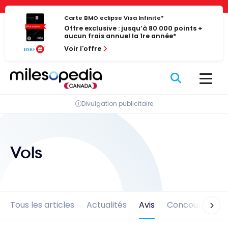
Passer
Panneau de gestion des cookies
au
Carte BMO eclipse Visa Infinite*
Offre exclusive : jusqu’à 80 000 points +
contenu
aucun frais annuel la 1re année*
Voir l'offre
Divulgation publicitaire
Vols
Tous les articles
Actualités
Avis
Concours
En