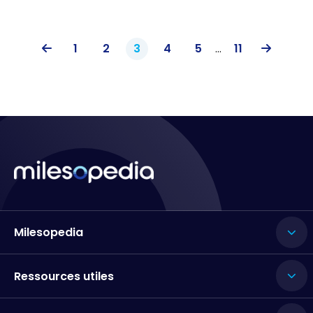
1
2
3
4
5
...
11
Milesopedia
Ressources utiles