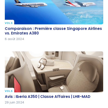
VOLS
Comparaison : Première classe Singapore Airlines
Comparaison : Première classe Singapore Airlines
vs. Emirates A380
vs. Emirates A380
6 août 2024
VOLS
Avis : Iberia A350 | Classe Affaires | LHR-MAD
Avis : Iberia A350 | Classe Affaires | LHR-MAD
29 juin 2024