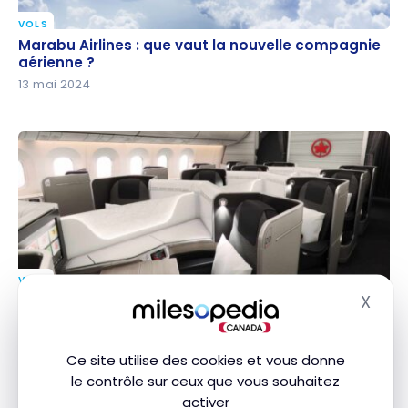
VOLS
Marabu Airlines : que vaut la nouvelle compagnie
Marabu Airlines : que vaut la nouvelle compagnie
aérienne ?
aérienne ?
13 mai 2024
VOLS
Avis : Air Canada B787-8 Classe Affaires | Toronto –
X
Avis : Air Canada B787-8 Classe Affaires | Toronto
Masq
Vienne
– Vienne
5 mai 2024
Ce site utilise des cookies et vous donne
le contrôle sur ceux que vous souhaitez
activer