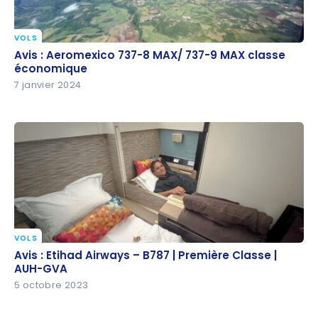
VOLS
Avis : Aeromexico 737-8 MAX/ 737-9 MAX classe
Avis : Aeromexico 737-8 MAX/ 737-9 MAX classe
économique
économique
7 janvier 2024
VOLS
Avis : Etihad Airways – B787 | Première Classe |
Avis : Etihad Airways – B787 | Première Classe |
AUH-GVA
AUH-GVA
5 octobre 2023