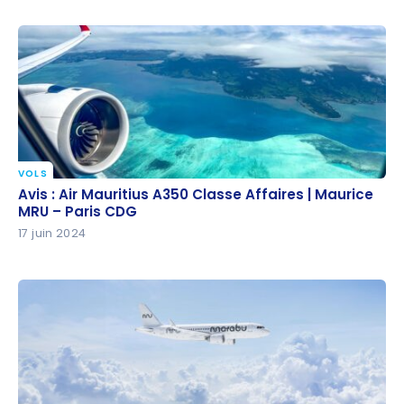
VOLS
Avis : Air Mauritius A350 Classe Affaires | Maurice
Avis : Air Mauritius A350 Classe Affaires | Maurice
MRU – Paris CDG
MRU – Paris CDG
17 juin 2024