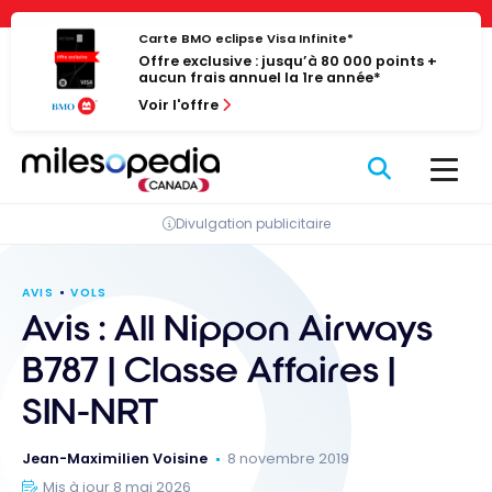
Passer
Panneau de gestion des cookies
au
Carte BMO eclipse Visa Infinite*
Offre exclusive : jusqu’à 80 000 points +
contenu
aucun frais annuel la 1re année*
Voir l'offre
Divulgation publicitaire
AVIS
VOLS
Avis : All Nippon Airways
B787 | Classe Affaires |
SIN-NRT
Jean-Maximilien Voisine
8 novembre 2019
Mis à jour 8 mai 2026