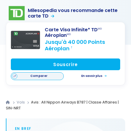
Milesopedia vous recommande cette
carte TD
Carte Visa Infinite* TD
MD
Aéroplan
MD
Jusqu'à 40 000 Points
Aéroplan
†
Souscrire
Comparer
En savoir plus
Vols
Avis : All Nippon Airways B787 | Classe Affaires |
SIN-NRT
EN BREF