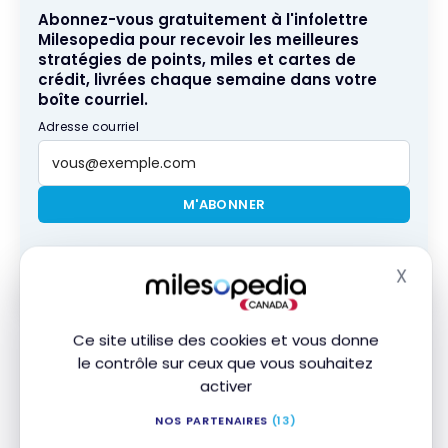
Abonnez-vous gratuitement à l'infolettre
Milesopedia pour recevoir les meilleures
stratégies de points, miles et cartes de
crédit, livrées chaque semaine dans votre
boîte courriel.
Adresse courriel
M'ABONNER
En vous abonnant, vous recevrez nos infolettres et contenus
X
promotionnels et acceptez nos
Conditions et politique de
Masq
confidentialité
. Vous pouvez vous désabonner à tout moment.
Ce site utilise des cookies et vous donne
Enfin une compagnie aérienne qui encourage à
le contrôle sur ceux que vous souhaitez
profiter au maximum de sa nuit de sommeil plutôt
activer
que de faire un service 1 heure après le décollage !
C’est TRÈS apprécié !
NOS PARTENAIRES
(13)